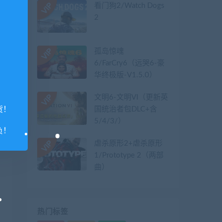
看门狗2/Watch Dogs
2
孤岛惊魂
6/FarCry6（远哭6-豪
华终极版-V1.5.0）
文明6-文明VI（更新英
国统治者包DLC+含
货！
5/4/3/）
负！
虐杀原形2+虐杀原形
1/Prototype 2（两部
曲）
热门标签