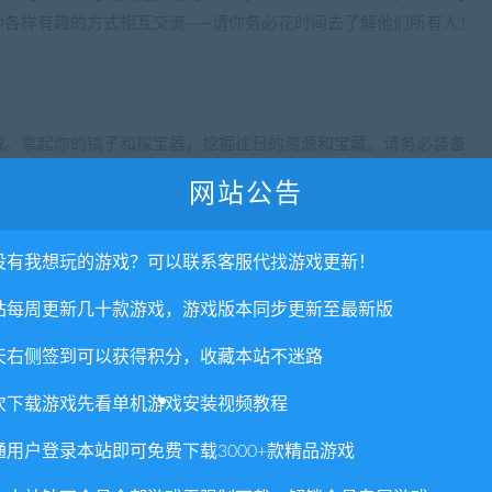
种各样有趣的方式相互交流——请你务必花时间去了解他们所有人！
城。拿起你的镐子和探宝器，挖掘往日的资源和宝藏。请务必装备
你和宝贵的战利品之间！
网站公告
没有我想玩的游戏？可以联系客服代找游戏更新！
冒险。根据你的游戏风格决定是否提高你的制作技能，战斗技能或
站每周更新几十款游戏，游戏版本同步更新至最新版
天右侧签到可以获得积分，收藏本站不迷路
和探索新的地区，参加定期的游戏节日和许多其他活动，由你如何
次下载游戏先看单机游戏安装视频教程
做出美味的食物呢？在众多小游戏之间参与一个？或者干脆休息一
通用户登录本站即可免费下载3000+款精品游戏