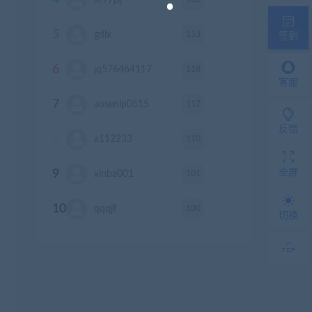
4
xf97jsj
积分
5
153
gdlx
积分
签到
6
118
jq576464117
积分
客服
7
117
aosenlp0515
积分
反馈
8
110
a112233
积分
全屏
9
101
xinba001
积分
10
100
qqqjf
积分
切换