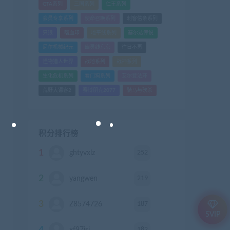
GTA系列
三国系列
仁王系列
会员专享系列
使命召唤系列
刺客信条系列
只狼
嗜血印
地平线系列
塞尔达传说
尼尔机械纪元
幽灵线东京
往日不再
怪物猎人世界
战地系列
战神系列
生化危机系列
看门狗系列
艾尔登法环
荒野大镖客2
赛博朋克2077
骑马与砍杀
积分排行榜
1
252
ghtyvxlz
积分
2
219
yangwen
积分
3
187
Z8574726
积分
SVIP
182