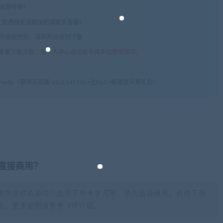
常运营所需！
com",如遇到无法解压的请联系客服！
由的退款兑现，请斟酌后支付下载
重置下载次数，在个人中心退出账号再手动登录即可。
 Portia（豪华正式版-V2.0.141532+全DLC+解锁全众筹礼包）
否直接商用？
里所提供资源均只能用于参考学习用，请勿直接商用。若由于商
。更多说明请参考 VIP介绍。