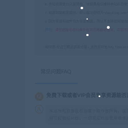
6. 本站资源售价只是赞助，收取费用仅维持本站的日
7. 如遇到加密压缩包，默认解压密码为"xianshivip.
8. 因为资源和软件均为可复制品，所以不支持任何理
声明
：
请勿把账号密码保存在浏览器自动登录，否则不
闲时游-专注于精品资源分享
»
波西亚时光/My Time At
常见问题FAQ
免费下载或者VIP会员专享资源能
本站所有资源版权均属于原作者所有，这
用引起版权纠纷，一切责任均由使用者承担