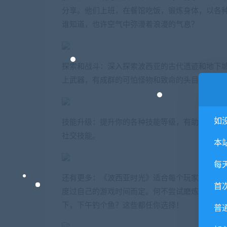
分享。他们上班，在餐馆吃饭，锻炼身体，以各
谁知道，也许空气中弥漫着浪漫的气息？
探索和战斗：深入探索波西亚的古代遗迹和地下
上武器，有成群的可怕怪物和致命的头目阻挡在
如
技能升级：提升你的各种技能等级，有助于你的
社交技能。
本
每
还有更多：《波西亚时光》适合每个玩家！发现
首
度过自己的游戏时间而定。何不尝试磨炼厨艺，
下，下午钓个鱼？这些都任你选择！
普