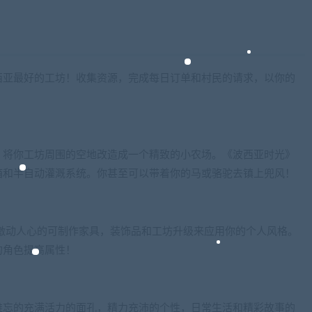
西亚最好的工坊！收集资源，完成每日订单和村民的请求，以你的
，将你工坊周围的空地改造成一个精致的小农场。《波西亚时光》
箱和半自动灌溉系统。你甚至可以带着你的马或骆驼去镇上兜风！
激动人心的可制作家具，装饰品和工坊升级来应用你的个人风格。
的角色提高属性！
难忘的充满活力的面孔，精力充沛的个性，日常生活和精彩故事的