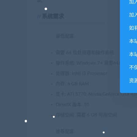
加
加入
系统需求
如
最低配置:
本
需要 64 位处理器和操作系统
本
操作系统: Windows 7+ 需要64位处
不
处理器: Intel i3 Processor
资
内存: 6 GB RAM
显卡: ATI 5770, Nvidia GeForce GTX 46
DirectX 版本: 10
存储空间: 需要 6 GB 可用空间
推荐配置: