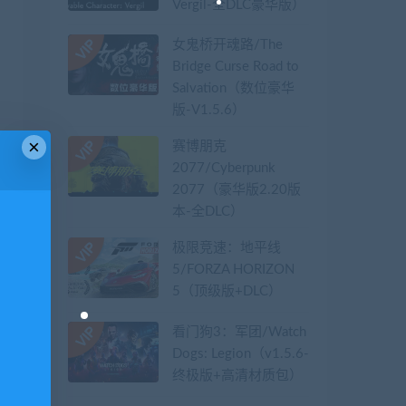
Vergil-全DLC豪华版）
女鬼桥开魂路/The
Bridge Curse Road to
Salvation（数位豪华
版-V1.5.6）
×
赛博朋克
2077/Cyberpunk
2077（豪华版2.20版
本-全DLC）
极限竞速：地平线
5/FORZA HORIZON
5（顶级版+DLC）
看门狗3：军团/Watch
Dogs: Legion（v1.5.6-
终极版+高清材质包）