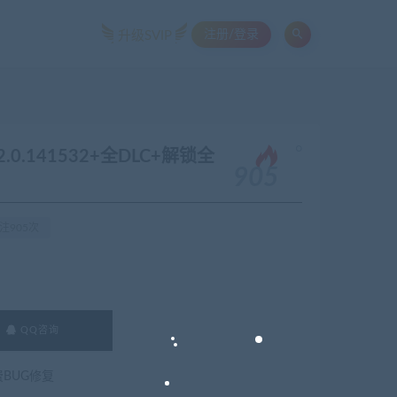
注册/登录
升级SVIP
。
2.0.141532+全DLC+解锁全
905
注905次
QQ咨询
费BUG修复