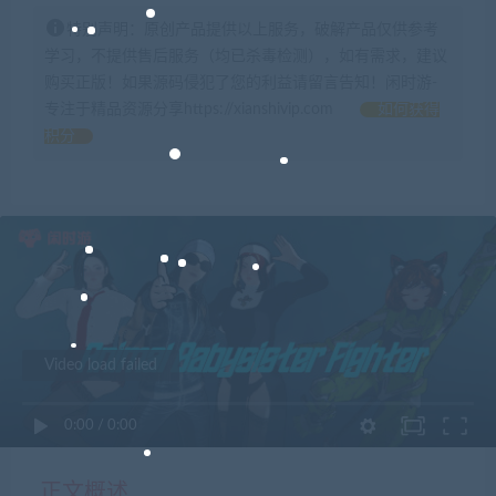
特别声明：原创产品提供以上服务，破解产品仅供参考
学习，不提供售后服务（均已杀毒检测），如有需求，建议
购买正版！如果源码侵犯了您的利益请留言告知！闲时游-
专注于精品资源分享https://xianshivip.com
如何获得
积分
Video load failed
0:00
/
0:00
正文概述