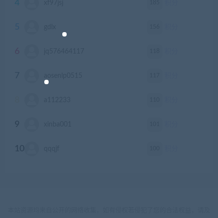
4
185
xf97jsj
积分
5
156
gdlx
积分
6
118
jq576464117
积分
7
117
aosenlp0515
积分
8
110
a112233
积分
9
101
xinba001
积分
10
100
qqqjf
积分
本站资源均来自公开的网络收集，如有侵权若侵犯了您的合法权益，请及