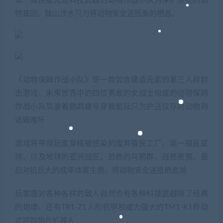
第一殖民星先进科技武器的动物作战小队为保护原始的动
物基因、跋山涉水只为将动物安全送抵新的栖息。
《动物保姆作战小队》是一款包含建造元素的第三人称射
击游戏、未来世界中的四位勇敢的女战士组成的动物保姆
作战小队驾驶着鹦鹉螺号穿梭星际只为护送仅存的动物到
达避难所
游戏将带领玩家穿梭被感染的废弃殖民工厂、第一殖民星
球、以及地球的亚洲战区、恐怖的乌鸦群、战胜夜魔、最
后对抗巨大的成年体寄生兽、将动物安全送抵栖息地
玩家面对各种各样的敌人自然也有各种科技武器除了经典
的炮塔、还有TR1-Z1人形机甲和威力强大的TM1-K1移动
式追踪炮台机器人