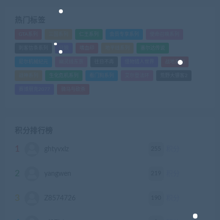
热门标签
GTA系列
三国系列
仁王系列
会员专享系列
使命召唤系列
刺客信条系列
只狼
嗜血印
地平线系列
塞尔达传说
尼尔机械纪元
幽灵线东京
往日不再
怪物猎人世界
战地系列
战神系列
生化危机系列
看门狗系列
艾尔登法环
荒野大镖客2
赛博朋克2077
骑马与砍杀
积分排行榜
1
255
ghtyvxlz
积分
2
219
yangwen
积分
3
190
Z8574726
积分