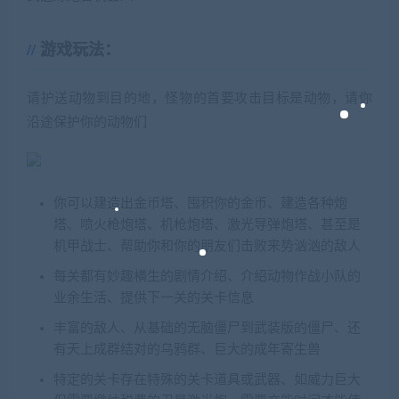
游戏玩法：
请护送动物到目的地，怪物的首要攻击目标是动物，请你
沿途保护你的动物们
你可以建造出金币塔、囤积你的金币、建造各种炮
塔、喷火枪炮塔、机枪炮塔、激光导弹炮塔、甚至是
机甲战士、帮助你和你的朋友们击败来势汹汹的敌人
每关都有妙趣横生的剧情介绍、介绍动物作战小队的
业余生活、提供下一关的关卡信息
丰富的敌人、从基础的无脑僵尸到武装版的僵尸、还
有天上成群结对的乌鸦群、巨大的成年寄生兽
特定的关卡存在特殊的关卡道具或武器、如威力巨大