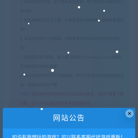
4. 本站提供的游戏、软件等等其他资源，都不包含技术服务请大
家谅解！
5. 如有网盘链接无法下载、失效或其他问题等等，请联系客服处
理！
6. 本站资源售价只是赞助，收取费用仅维持本站的日常运营所
需！
7. 如遇到加密压缩包，默认解压密码为"xianshivip.com",如遇到
无法解压的请联系客服！
8. 因为资源和软件均为可复制品，所以不支持任何理由的退款兑
现，请斟酌后支付下载
声明
：
请勿把账号密码保存在浏览器自动登录，否则不重置下载
次数，在个人中心退出账号再手动登录即可。
×
网站公告
闲时游-专注于精品资源分享
»
动物保姆作战小队：僵尸来
袭/Animal Babysister Fighter : Zombie Coming!
如没有我想玩的游戏？可以联系客服代找游戏更新！