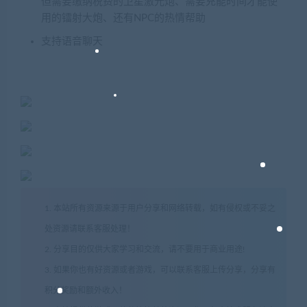
但需要缴纳税费的卫星激光炮、需要充能时间才能使
用的镭射大炮、还有NPC的热情帮助
支持语音聊天
1. 本站所有资源来源于用户分享和网络转载，如有侵权或不妥之
处资源请联系客服处理！
2. 分享目的仅供大家学习和交流，请不要用于商业用途!
3. 如果你也有好资源或者游戏，可以联系客服上传分享，分享有
积分奖励和额外收入！