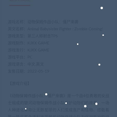
游戏名称：动物保姆作战小队：僵尸来袭
英文名称：Animal Babysister Fighter : Zombie Coming!
游戏类型：第三人称射击TPS
游戏制作：KJXX GAME
游戏发行：KJXX GAME
游戏平台：PC
游戏语言：中文,英文
发售日期：2022-05-19
【游戏介绍】
《动物保姆作战小队：僵尸来袭》是一个由4位勇敢的女战
士组成的银河动物保姆作战小队保护动物们的故事、一场
人种进化革命让无数星球的人们变成丧尸和怪物、搭载着