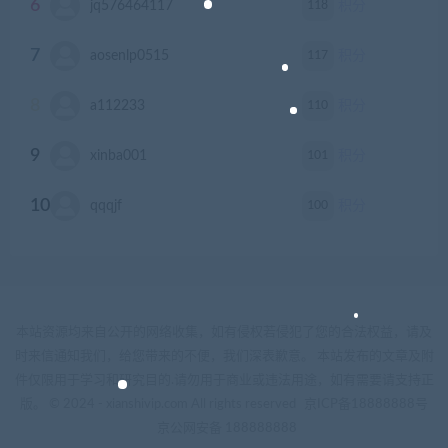
6
118
jq576464117
积分
7
117
aosenlp0515
积分
8
110
a112233
积分
9
101
xinba001
积分
10
100
qqqjf
积分
本站资源均来自公开的网络收集，如有侵权若侵犯了您的合法权益，请及
时来信通知我们，给您带来的不便，我们深表歉意。 本站发布的文章及附
件仅限用于学习和研究目的.请勿用于商业或违法用途，如有需要请支持正
版。 © 2024 - xianshivip.com All rights reserved
京ICP备18888888号
京公网安备 188888888