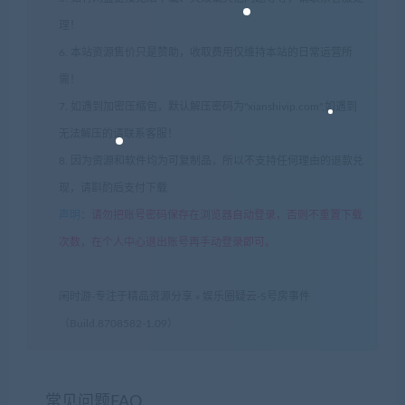
理！
6. 本站资源售价只是赞助，收取费用仅维持本站的日常运营所
需！
7. 如遇到加密压缩包，默认解压密码为"xianshivip.com",如遇到
无法解压的请联系客服！
8. 因为资源和软件均为可复制品，所以不支持任何理由的退款兑
现，请斟酌后支付下载
声明
：
请勿把账号密码保存在浏览器自动登录，否则不重置下载
次数，在个人中心退出账号再手动登录即可。
闲时游-专注于精品资源分享
»
娱乐圈疑云-S号房事件
（Build.8708582-1.09）
常见问题FAQ