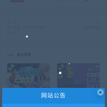
上一篇
下一篇
罪人之籠（Build.8642497-
退休模拟器
2.3.8）
相关推荐
×
网站公告
弹球乒乓女孩/PongPong Girl
城堡满是猫/A Castle Full of C
ats