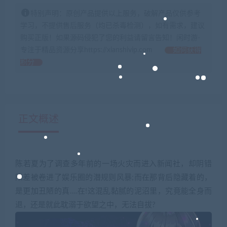
特别声明：原创产品提供以上服务，破解产品仅供参考
学习，不提供售后服务（均已杀毒检测），如有需求，建议
购买正版！如果源码侵犯了您的利益请留言告知！闲时游-
专注于精品资源分享https://xianshivip.com
如何获得
积分
正文概述
陈若夏为了调查多年前的一场火灾而进入新闻社，却阴错
阳差被卷进了娱乐圈的潜规则风暴;而在那背后隐藏着的，
是更加丑陋的真.…在!这混乱黏腻的泥沼里，究竟能全身而
退，还是就此耽溺于欲望之中，无法自拔?