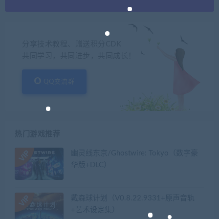
分享技术教程、赠送积分CDK
共同学习，共同进步，共同成长！
QQ交流群
热门游戏推荐
幽灵线东京/Ghostwire: Tokyo（数字豪
华版+DLC）
戴森球计划（V0.8.22.9331+原声音轨
+艺术设定集）