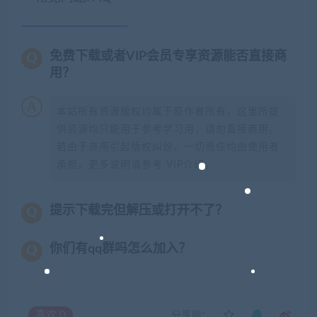
免费下载或者VIP会员专享资源能否直接商
用？
本站所有资源版权均属于原作者所有，这里所提
供资源均只能用于参考学习用，请勿直接商用。
若由于商用引起版权纠纷，一切责任均由使用者
承担。更多说明请参考 VIP介绍。
提示下载完但解压或打开不了？
你们有qq群吗怎么加入？
喜欢
0
分享到：