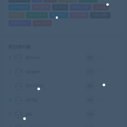
尼尔机械纪元
幽灵线东京
往日不再
怪物猎人世界
战地系列
战神系列
生化危机系列
看门狗系列
艾尔登法环
荒野大镖客2
赛博朋克2077
骑马与砍杀
积分排行榜
1
253
ghtyvxlz
积分
2
219
yangwen
积分
3
187
Z8574726
积分
4
183
xf97jsj
积分
5
154
gdlx
积分