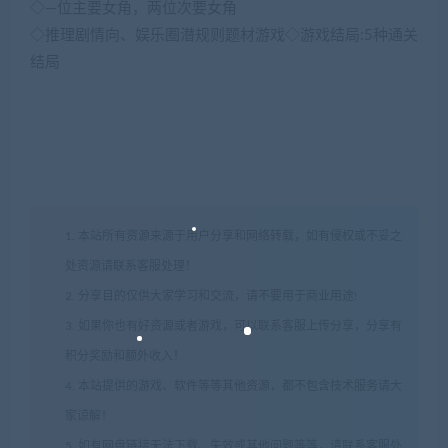
◇—位主要女角，两位次要女角
◇推理剧情向、娱乐圈潜规则题材游戏◇游戏结局:5种通关
结局
1. 本站所有资源来源于用户分享和网络转载，如有侵权或不妥之
处资源请联系客服处理！
2. 分享目的仅供大家学习和交流，请不要用于商业用途!
3. 如果你也有好资源或者游戏，可以联系客服上传分享，分享有
积分奖励和额外收入！
4. 本站提供的游戏、软件等等其他资源，都不包含技术服务请大
家谅解！
5. 如有网盘链接无法下载、失效或其他问题等等，请联系客服处