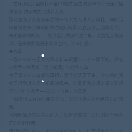
◇在环境设定里能打开全CG模式,自由浏览HCG◇无压力操
作设计-快速的文字跳转系统
陈若夏为了调查多年前的一场火灾而进入新闻社，却阴错
阳差被卷进了娱乐圈的潜规则风暴;而在那背后隐藏着的，
是更加丑陋的真.……在这混乱黏腻的泥沼里，究竟能全身而
退，还是就此耽溺于欲望之中，无法自拔?
◆故事
一场大火夺去了我的双亲和幸福童年，唯一留下的，只有
火场里一块写着「宸宇新闻」的烧焦皮革。
为了调查火灾背后的真相，我努力活了下来，多年后的我
终于得到进入宸宇新闻的机会，前提是我必须去调查影视
界的当红小花旦——苏念「自杀」的真相。
「如果想成为妳的偶像苏念，就要体验—遍她经历过的事
情。」
当我越靠近苏念身边的人，就越是惊讶于娱乐圈这个大染
缸的肮脏程度。
道貌岸然的星探，不怀好意的经纪人，位高权重的娱乐圈