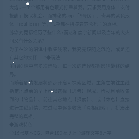
大炮..一个个都用有色眼光打量着我，要求我用身体「支付
报酬」换取机会。而神秘的app 「S号房」、奇异的紫色液
体「soul lose」等，似乎都在拼凑着苏念死亡的真相。
苏念究竟都经历了些什么?而这和宸宇新闻以及当年的大火
间又有什么关系?
为了在这的沼泽中收集线索，我究竟该随之沉沦，或是还
有其它的抉择……?◆玩法
主线剧情中有多次选项，每一次的选择都将影响最终的结
局。
而随着剧情发展将逐步开启可探索区域，主角在前往主线
指定地点前的早上可以选择【思考】现况、检视目前收集
到的【物品】、前往其它地点【探索】、或【休息】直接
进行主线剧情，在过程中逐步收集「真相线索」，拼凑出
完整的真相。
◆游戏特色
◇16张基本CG，包含180张以上◇游戏文字8万字