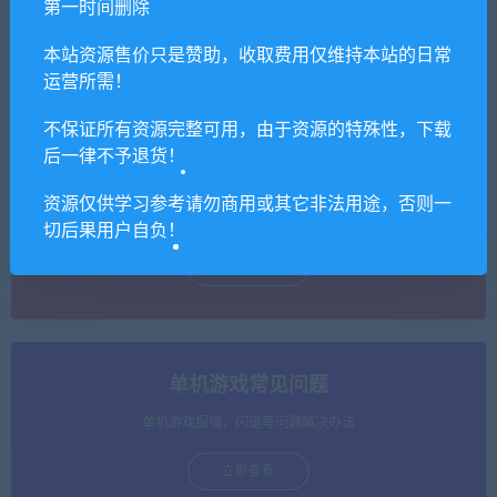
第一时间删除
支持批量高速下载，无需网盘客户端。
本站资源售价只是赞助，收取费用仅维持本站的日常
立即查看
运营所需！
不保证所有资源完整可用，由于资源的特殊性，下载
后一律不予退货！
单机游戏安装教程（必看）
资源仅供学习参考请勿商用或其它非法用途，否则一
保姆级视频教程+图文教程
切后果用户自负！
立即查看
单机游戏常见问题
单机游戏报错，闪退等问题解决办法
立即查看