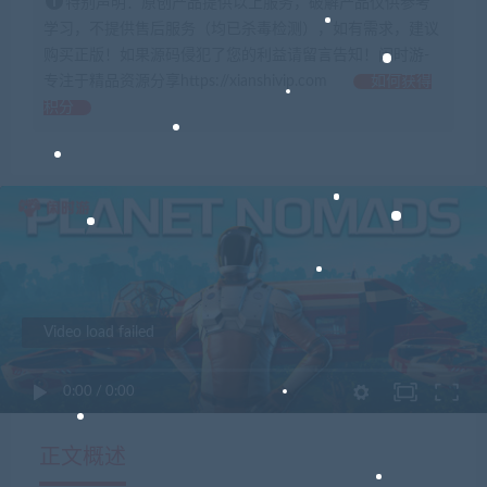
特别声明：原创产品提供以上服务，破解产品仅供参考
学习，不提供售后服务（均已杀毒检测），如有需求，建议
购买正版！如果源码侵犯了您的利益请留言告知！闲时游-
专注于精品资源分享https://xianshivip.com
如何获得
积分
Video load failed
0:00
/
0:00
正文概述