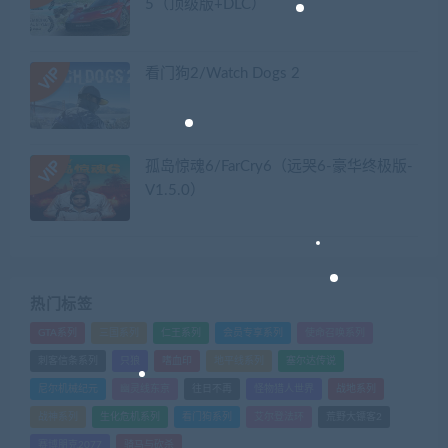
5（顶级版+DLC）
看门狗2/Watch Dogs 2
孤岛惊魂6/FarCry6（远哭6-豪华终极版-
V1.5.0）
热门标签
GTA系列
三国系列
仁王系列
会员专享系列
使命召唤系列
刺客信条系列
只狼
嗜血印
地平线系列
塞尔达传说
尼尔机械纪元
幽灵线东京
往日不再
怪物猎人世界
战地系列
战神系列
生化危机系列
看门狗系列
艾尔登法环
荒野大镖客2
赛博朋克2077
骑马与砍杀