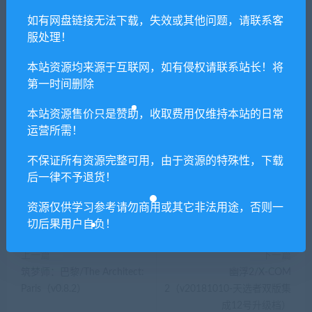
供资源均只能用于参考学习用，请勿直接商用。
如有网盘链接无法下载，失效或其他问题，请联系客
若由于商用引起版权纠纷，一切责任均由使用者
服处理！
承担。更多说明请参考 VIP介绍。
本站资源均来源于互联网，如有侵权请联系站长！将
第一时间删除
提示下载完但解压或打开不了？
本站资源售价只是赞助，收取费用仅维持本站的日常
你们有qq群吗怎么加入？
运营所需！
不保证所有资源完整可用，由于资源的特殊性，下载
后一律不予退货！
喜欢
0
分享到：
资源仅供学习参考请勿商用或其它非法用途，否则一
切后果用户自负！
上一篇
下一篇
筑梦师：巴黎/The Architect:
幽浮2/X-COM
Paris（v0.8.2）
2（v20181010-天选者双版集
成12号升级档）