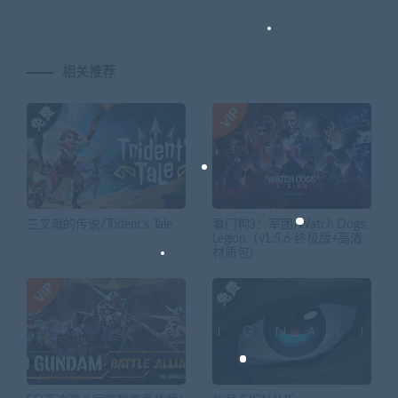
相关推荐
三叉戟的传说/Trident’s Tale
看门狗3：军团/Watch Dogs:
Legion（v1.5.6-终极版+高清
材质包）