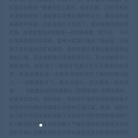
在我正在修建一辆更大的工具车，在发生器、3D打印机和
停滞舱的帮助下我能够实现很多精妙的设计。我开始想要
看看地平线那一边会有些什么东西了。或许我能找到回家
的路，或者那里有其他和我一样的幸存者。第26天 今天
的事情真是突如其来。盔甲大猩猩们来到了我这里，可能
是不喜欢我的挖矿机器吧。我觉得我应该躲在基地里然后
借机行事，但这些野兽们开始投掷巨石，巨大的响声令人
感到害怕。我发动了一辆挖矿机器让它引开猩猩们的注
意。幸运地是在这一天我也成功地测试了基地的移动能
力，一切都准备好了。我无法回头，因为我是一名流浪
者。 无数像这样的故事都在《荒野星球》中等待着你。
赶紧来体验吧。游戏特色：完全可开采的多边形地形基于
物理法则的模块化建造方式各种交通工具、铁路、陷阱以
及小配件不同温度和湿度下会出现不同的生物群落动物们
的AI能够趁你不备抓住你基于气候环境的生物多样化自动
挖矿机器以及建筑材料生产移动基地生存机制是游戏中的