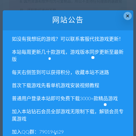
8. 因为资源和软件均为可复制品，所以不支持任何理由的退款兑
现，请斟酌后支付下载
×
网站公告
声明
：
请勿把账号密码保存在浏览器自动登录，否则不重置下载
次数，在个人中心退出账号再手动登录即可。
如没有我想玩的游戏？可以联系客服代找游戏更新！
闲时游-专注于精品资源分享
»
荒野星球/Planet
本站每周更新几十款游戏，游戏版本同步更新至最新
Nomads（v1.0.7.2）
版
每天右侧签到可以获得积分，收藏本站不迷路
常见问题FAQ
首次下载游戏先看单机游戏安装视频教程
普通用户登录本站即可免费下载3000+款精品游戏
免费下载或者VIP会员专享资源能否直接商
加入本站钻石会员全部游戏无限制下载，解锁会员专
用？
属游戏
本站所有资源版权均属于原作者所有，这里所提
加入QQ群：790194629