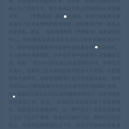
地。充分发挥你的聪明才智，寻找水、食物以及建造材料
来让自己生存下去，接下来再好好考虑应该如何从这里离
开吧。 《荒野星球》通过融合建造、生存以及探索元素
能够为大家带来独特的游戏体验，就好像自己是一名真正
的幸存者。建造 各种建筑物是《荒野星球》这款游戏的
核心。你的建筑物将会决定生存的几率并且提高活动半
径。建筑物能够帮助你的发展并发现更多更宝贵的材料。
先从简单的房屋搭起，任何你想象中的建筑在这里都能实
现。探索 或许你已经探索过房屋周围的环境，但南北几
公里外、或者是几百米高的远处可能会大不相同。而依据
各种气候环境，各种生物群落也会分布在星球各处。游戏
中的Sandy引擎将能够为你生成充满不同生物种群的星球，
而从南极到北极长达200公里的旅程也将成为一段史诗而多
变的冒险之旅。生存 流浪的生活总是充满了危机和冒
险，但危险显然是最多的。在一颗不适合人类居住的星球
上生存下去并不容易，但通过仔细的计划、摒弃过分的好
奇心，你依然能够顽强的活下去。经受住宇宙射线和有毒