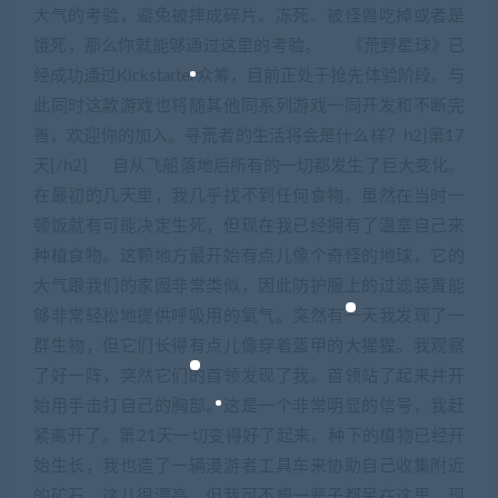
大气的考验，避免被摔成碎片、冻死、被怪兽吃掉或者是
饿死，那么你就能够通过这里的考验。 《荒野星球》已
经成功通过Kickstarter众筹，目前正处于抢先体验阶段。与
此同时这款游戏也将随其他同系列游戏一同开发和不断完
善，欢迎你的加入。寻荒者的生活将会是什么样？h2]第17
天[/h2] 自从飞船落地后所有的一切都发生了巨大变化。
在最初的几天里，我几乎找不到任何食物。虽然在当时一
顿饭就有可能决定生死，但现在我已经拥有了温室自己来
种植食物。这颗地方最开始有点儿像个奇怪的地球，它的
大气跟我们的家园非常类似，因此防护服上的过滤装置能
够非常轻松地提供呼吸用的氧气。突然有一天我发现了一
群生物，但它们长得有点儿像穿着盔甲的大猩猩。我观察
了好一阵，突然它们的首领发现了我。首领站了起来并开
始用手击打自己的胸部。这是一个非常明显的信号，我赶
紧离开了。第21天一切变得好了起来。种下的植物已经开
始生长，我也造了一辆漫游者工具车来协助自己收集附近
的矿石。这儿很漂亮，但我可不想一辈子都呆在这里。现