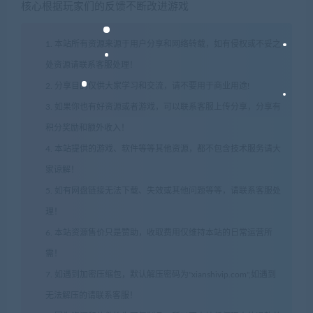
核心根据玩家们的反馈不断改进游戏
1. 本站所有资源来源于用户分享和网络转载，如有侵权或不妥之
处资源请联系客服处理！
2. 分享目的仅供大家学习和交流，请不要用于商业用途!
3. 如果你也有好资源或者游戏，可以联系客服上传分享，分享有
积分奖励和额外收入！
4. 本站提供的游戏、软件等等其他资源，都不包含技术服务请大
家谅解！
5. 如有网盘链接无法下载、失效或其他问题等等，请联系客服处
理！
6. 本站资源售价只是赞助，收取费用仅维持本站的日常运营所
需！
7. 如遇到加密压缩包，默认解压密码为"xianshivip.com",如遇到
无法解压的请联系客服！