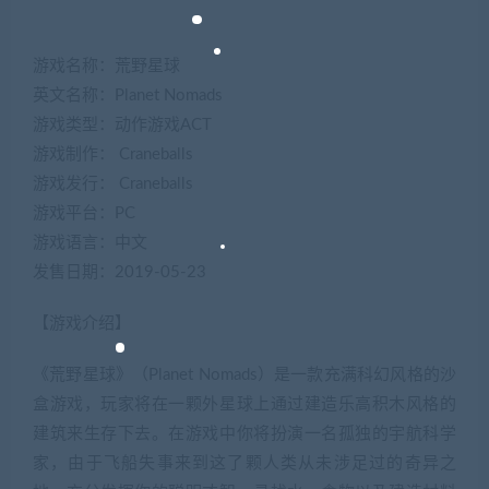
游戏名称：荒野星球
英文名称：Planet Nomads
游戏类型：动作游戏ACT
游戏制作： Craneballs
游戏发行： Craneballs
游戏平台：PC
游戏语言：中文
发售日期：2019-05-23
【游戏介绍】
《荒野星球》（Planet Nomads）是一款充满科幻风格的沙
盒游戏，玩家将在一颗外星球上通过建造乐高积木风格的
建筑来生存下去。在游戏中你将扮演一名孤独的宇航科学
家，由于飞船失事来到这了颗人类从未涉足过的奇异之