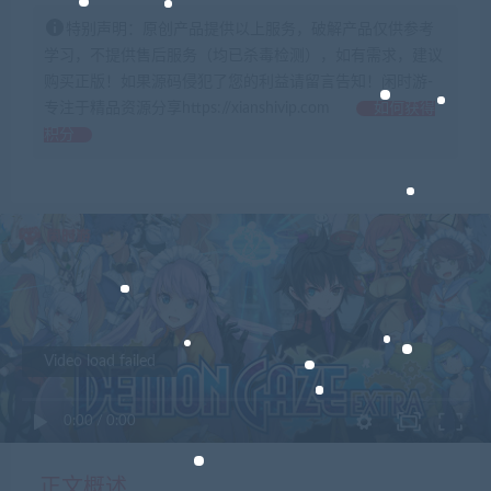
特别声明：原创产品提供以上服务，破解产品仅供参考
学习，不提供售后服务（均已杀毒检测），如有需求，建议
购买正版！如果源码侵犯了您的利益请留言告知！闲时游-
专注于精品资源分享https://xianshivip.com
如何获得
积分
Video load failed
0:00
/
0:00
正文概述