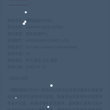
游戏名称：魔眼凝望EXTRA
英文名称：DEMON GAZE EXTRA
游戏类型：角色扮演RPG
游戏制作：KADOKAWA GAMES, LTD.
游戏发行：Clouded Leopard Entertainment
游戏平台：PC
游戏语言：中文,英文,日文,其他
发售日期：2022-04-25
【游戏介绍】
《魔眼凝望EXTRA》是自2013年在日本国内贩售以来就博
得全球好评的迷宫RPG游戏，将保留当年游戏中饱受赞誉
的各大元素，并通过强化视觉美术、追加新元素等方式升