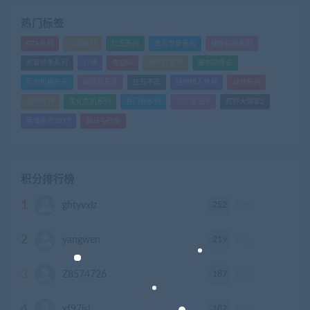
热门标签
GTA系列
三国系列
仁王系列
会员专享系列
使命召唤系列
刺客信条系列
只狼
嗜血印
地平线系列
塞尔达传说
尼尔机械纪元
幽灵线东京
往日不再
怪物猎人世界
战地系列
战神系列
生化危机系列
看门狗系列
艾尔登法环
荒野大镖客2
赛博朋克2077
骑马与砍杀
积分排行榜
1
252
ghtyvxlz
积分
2
219
yangwen
积分
3
187
Z8574726
积分
4
182
xf97jsj
积分