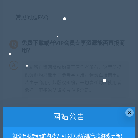
常见问题FAQ
免费下载或者VIP会员专享资源能否直接商
用？
本站所有资源版权均属于原作者所有，这里所提
供资源均只能用于参考学习用，请勿直接商用。
若由于商用引起版权纠纷，一切责任均由使用者
承担。更多说明请参考 VIP介绍。
提示下载完但解压或打开不了？
×
网站公告
你们有qq群吗怎么加入？
如没有我想玩的游戏？可以联系客服代找游戏更新！