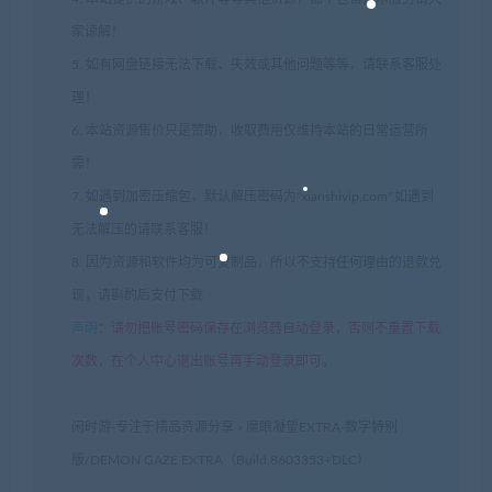
家谅解！
5. 如有网盘链接无法下载、失效或其他问题等等，请联系客服处
理！
6. 本站资源售价只是赞助，收取费用仅维持本站的日常运营所
需！
7. 如遇到加密压缩包，默认解压密码为"xianshivip.com",如遇到
无法解压的请联系客服！
8. 因为资源和软件均为可复制品，所以不支持任何理由的退款兑
现，请斟酌后支付下载
声明
：
请勿把账号密码保存在浏览器自动登录，否则不重置下载
次数，在个人中心退出账号再手动登录即可。
闲时游-专注于精品资源分享
»
魔眼凝望EXTRA-数字特别
版/DEMON GAZE EXTRA（Build.8603353+DLC）