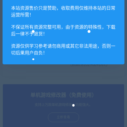
仙剑奇侠传七-正版分流V1.1.
古镜记/ Tales of the Mirror
本站资源售价只是赞助，收取费用仅维持本站的日常
0修复+原声音乐+修改器+MO
D
运营所需！
不保证所有资源完整可用，由于资源的特殊性，下载
后一律不予退货！
资源仅供学习参考请勿商用或其它非法用途，否则一
切后果用户自负！
污痕圣杯：阿瓦隆的陨落
米莱依优与幻惑森林的甘露
（Build.8102900+DLC）
单机游戏修改器（免费使用）
支持上万款单机游戏修改，功能强大。
立即查看