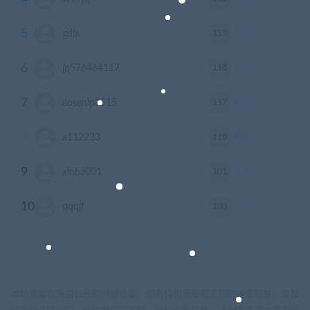
5
153
gdlx
积分
6
118
jq576464117
积分
7
117
aosenlp0515
积分
8
110
a112233
积分
9
101
xinba001
积分
10
100
qqqjf
积分
本站资源均来自公开的网络收集，如有侵权若侵犯了您的合法权益，请及