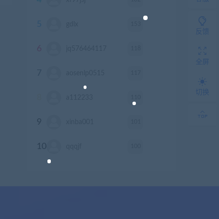
4
xf97jsj
积分
5
153
gdlx
积分
反馈
6
118
jq576464117
积分
全屏
7
117
aosenlp0515
积分
切换
8
110
a112233
积分
9
101
xinba001
积分
10
100
qqqjf
积分