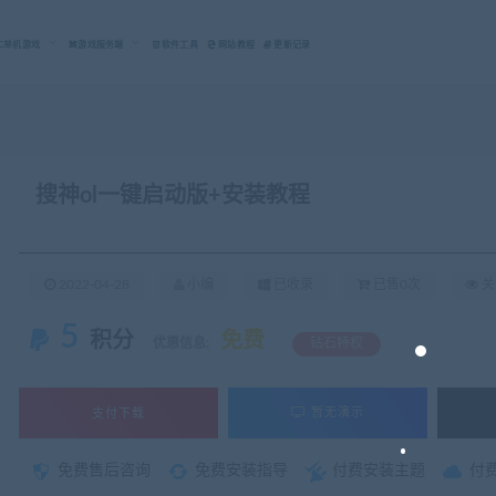
C单机游戏
游戏服务端
软件工具
网站教程
更新记录
搜神ol一键启动版+安装教程
2022-04-28
小编
已收录
已售0次
关
5
积分
免费
优惠信息:
钻石特权
支付下载
暂无演示
免费售后咨询
免费安装指导
付费安装主题
付