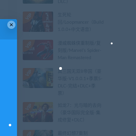
DLC）
生死轮
回/Loopmancer（Build.9107387-
×
1.0.0+中文语音）
漫威蜘蛛侠重制版/复
刻版/Marvel’s Spider-
Man Remastered
真三国无双8帝国（豪
华版-V1.0.0.1+季票5-
DLC-完结+DLC+季
票）
如龙7：光与暗的去向
（豪华国际完全版-集
成修复+DLC）
最终幻想7重制