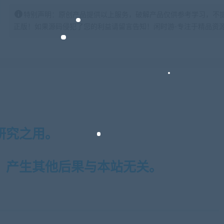
特别声明：原创产品提供以上服务，破解产品仅供参考学习，不
正版！如果源码侵犯了您的利益请留言告知！闲时游-专注于精品资源分享https:
研究之用。
，产生其他后果与本站无关。