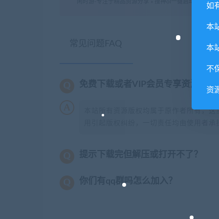
闲时游-专注于精品资源分享
»
搜神ol一键启动版+安装
如
本
常见问题FAQ
本
不
免费下载或者VIP会员专享资源能
资
本站所有资源版权均属于原作者所有，这
用引起版权纠纷，一切责任均由使用者承担
提示下载完但解压或打开不了？
你们有qq群吗怎么加入？