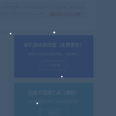
提供售后服务（均已杀毒检测），如有需求，建议购买
//xianshivip.com
如何获得 积分
单机游戏修改器（免费使用）
支持上万款单机游戏修改，功能强大。
立即查看
网盘不限速工具（推荐）
支持批量高速下载，无需网盘客户端。
立即查看