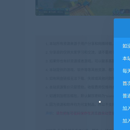
1. 本站所有资源来源于用户分享和网络转载，如有侵
如
2. 分享目的仅供大家学习和交流，请不要用于商业用途
本
3. 如果你也有好资源或者游戏，可以联系客服上传分
4. 本站提供的游戏、软件等等其他资源，都不包含技
每
5. 如有网盘链接无法下载、失效或其他问题等等，请
首
6. 本站资源售价只是赞助，收取费用仅维持本站的日
普
7. 如遇到加密压缩包，默认解压密码为"xianshivip.
8. 因为资源和软件均为可复制品，所以不支持任何理
加
声明
：
请勿把账号密码保存在浏览器自动登录，否则不
加入