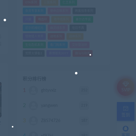
GTA系列
三国系列
仁王系列
会员专享系列
使命召唤系列
刺客信条系列
只狼
嗜血印
地平线系列
塞尔达传说
尼尔机械纪元
幽灵线东京
往日不再
篇
怪物猎人世界
战地系列
战神系列
程
生化危机系列
看门狗系列
艾尔登法环
荒野大镖客2
赛博朋克2077
骑马与砍杀
积分排行榜
1
SVIP
252
ghtyvxlz
积分
2
219
yangwen
积分
签到
3
187
Z8574726
积分
安
客服
182