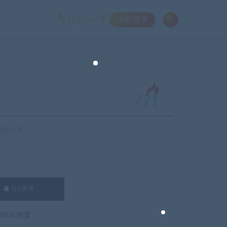
注册/登录
升级SVIP
。
771
注771次
QQ咨询
费BUG修复