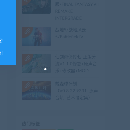
版/FINAL FANTASY VII
REMAKE
INTERGRADE
战地5/战地风云
5/Battlefield V
货！
负！
仙剑奇侠传七-正版分
流V1.1.0修复+原声音
乐+修改器+MOD
戴森球计划
（V0.8.22.9331+原声
音轨+艺术设定集）
热门标签