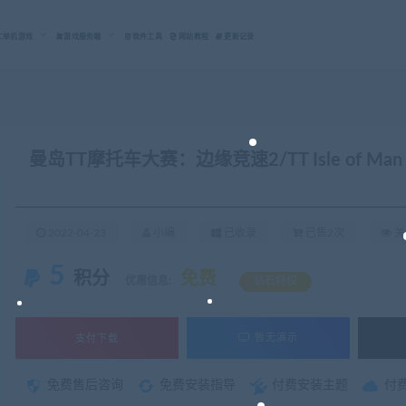
C单机游戏
游戏服务端
软件工具
网站教程
更新记录
曼岛TT摩托车大赛：边缘竞速2/TT Isle of Man Rid
2022-04-23
小编
已收录
已售2次
关
5
积分
免费
优惠信息:
钻石特权
支付下载
暂无演示
免费售后咨询
免费安装指导
付费安装主题
付