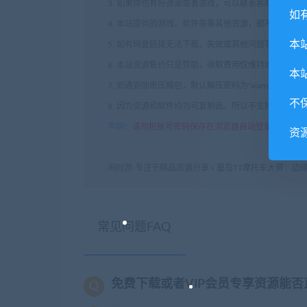
3. 如果你也有好资源或者游戏，可以联系客服上传分
如
4. 本站提供的游戏、软件等等其他资源，都不包含技
本
5. 如有网盘链接无法下载、失效或其他问题等等，请
6. 本站资源售价只是赞助，收取费用仅维持本站的日
本
7. 如遇到加密压缩包，默认解压密码为"xianshivip.
不
8. 因为资源和软件均为可复制品，所以不支持任何理
声明
：
请勿把账号密码保存在浏览器自动登录，否则不
资
闲时游-专注于精品资源分享
»
曼岛TT摩托车大赛：边缘竞速2/TT
常见问题FAQ
免费下载或者VIP会员专享资源能