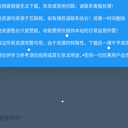
享，分享有积分奖励和额外收入！
有网盘链接无法下载，失效或其他问题，请联系客服处理！
术服务请大家谅解！
站资源均来源于互联网，如有侵权请联系站长！将第一时间删除
联系客服处理！
常运营所需！
站资源售价只是赞助，收取费用仅维持本站的日常运营所需！
com",如遇到无法解压的请联系客服！
保证所有资源完整可用，由于资源的特殊性，下载后一律不予退
由的退款兑现，请斟酌后支付下载
重置下载次数，在个人中心退出账号再手动登录即可。
源仅供学习参考请勿商用或其它非法用途，否则一切后果用户自
 Isle of Man Ride on the Edge 2
否直接商用？