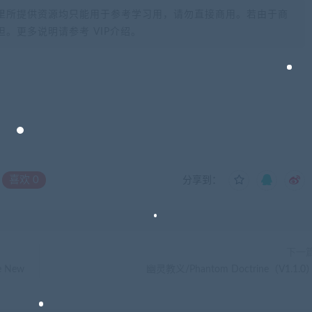
里所提供资源均只能用于参考学习用，请勿直接商用。若由于商
。更多说明请参考 VIP介绍。
喜欢
0
分享到：
下一
e New
幽灵教义/Phantom Doctrine（V1.1.0