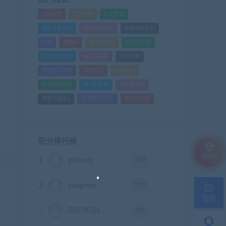
GTA系列
三国系列
仁王系列
会员专享系列
使命召唤系列
刺客信条系列
只狼
嗜血印
地平线系列
塞尔达传说
尼尔机械纪元
幽灵线东京
往日不再
怪物猎人世界
战地系列
战神系列
生化危机系列
看门狗系列
艾尔登法环
荒野大镖客2
赛博朋克2077
骑马与砍杀
积分排行榜
SVIP
1
252
ghtyvxlz
积分
篇
2
219
yangwen
积分
）
签到
3
187
Z8574726
积分