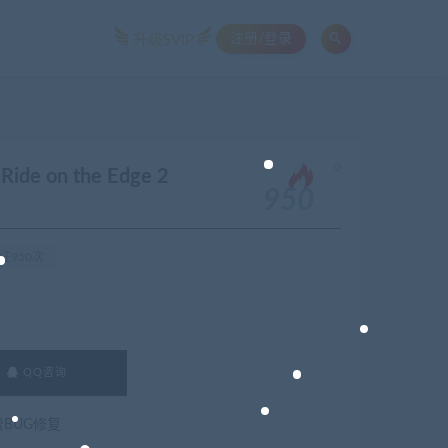
注册/登录
升级SVIP
。
e on the Edge 2
950
注950次
QQ咨询
费BUG修复