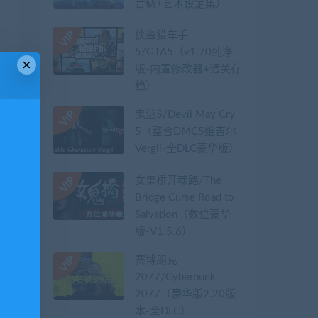
音轨+艺术设定集）
侠盗猎车手
5/GTA5（v1.70纯净
×
版-内置修改器+通关存
档）
鬼泣5/Devil May Cry
5（整合DMC5维吉尔
Vergil-全DLC豪华版）
女鬼桥开魂路/The
Bridge Curse Road to
Salvation（数位豪华
版-V1.5.6）
赛博朋克
2077/Cyberpunk
2077（豪华版2.20版
本-全DLC）