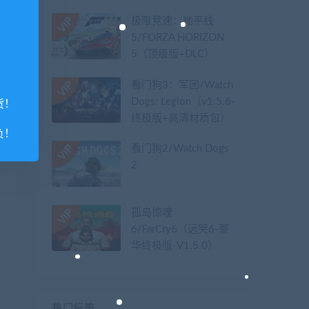
极限竞速：地平线
5/FORZA HORIZON
5（顶级版+DLC）
看门狗3：军团/Watch
Dogs: Legion（v1.5.6-
货！
终极版+高清材质包）
负！
看门狗2/Watch Dogs
2
孤岛惊魂
6/FarCry6（远哭6-豪
华终极版-V1.5.0）
热门标签