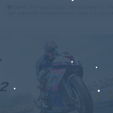
特别声明：原创产品提供以上服务，破解产品仅供参考学习，不
正版！如果源码侵犯了您的利益请留言告知！闲时游-专注于精品资源分享https: