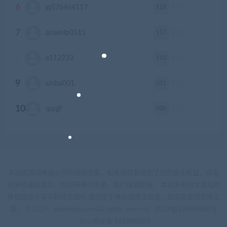
6
118
jq576464117
积分
7
117
aosenlp0515
积分
8
110
a112233
积分
9
101
xinba001
积分
10
100
qqqjf
积分
本站资源均来自公开的网络收集，如有侵权若侵犯了您的合法权益，请及
时来信通知我们，给您带来的不便，我们深表歉意。 本站发布的文章及附
件仅限用于学习和研究目的.请勿用于商业或违法用途，如有需要请支持正
版。 © 2024 - xianshivip.com All rights reserved
京ICP备18888888号
京公网安备 188888888