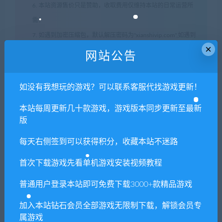
6. 本站资源售价只是赞助，收取费用仅维持本站的日常运营所
需！
7. 如遇到加密压缩包，默认解压密码为"xianshivip.com",如遇到
×
无法解压的请联系客服！
网站公告
8. 因为资源和软件均为可复制品，所以不支持任何理由的退款兑
现，请斟酌后支付下载
如没有我想玩的游戏？可以联系客服代找游戏更新！
声明
：
请勿把账号密码保存在浏览器自动登录，否则不重置下载
本站每周更新几十款游戏，游戏版本同步更新至最新
次数，在个人中心退出账号再手动登录即可。
版
闲时游-专注于精品资源分享
»
全面战争：幕府将军2/otal
每天右侧签到可以获得积分，收藏本站不迷路
War:Shogun 2
首次下载游戏先看单机游戏安装视频教程
普通用户登录本站即可免费下载3000+款精品游戏
常见问题FAQ
加入本站钻石会员全部游戏无限制下载，解锁会员专
属游戏