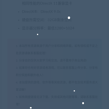
相同性能的DirectX 11兼容显卡
DirectX®：DirectX 9.0c
硬盘所需空间：32GB剩余空间
显示器分辨率：最低1280×1024
1. 本站所有资源来源于用户分享和网络转载，如有侵权或不妥之
处资源请联系客服处理！
2. 分享目的仅供大家学习和交流，请不要用于商业用途!
3. 如果你也有好资源或者游戏，可以联系客服上传分享，分享有
积分奖励和额外收入！
4. 本站提供的游戏、软件等等其他资源，都不包含技术服务请大
家谅解！
5. 如有网盘链接无法下载、失效或其他问题等等，请联系客服处
理！