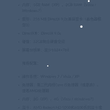
内存：1GB RAM（XP），2GB RAM（Vista /
Windows7）
图形：256 MB DirectX 9.0c兼容显卡（着色器模
型3）
DirectX®：DirectX 9.0c
硬盘：32GB剩余硬盘空间
屏幕分辨率：至少1024×768
推荐配置：
操作系统：Windows 7 / Vista / XP
处理器：第二代内核Core i5处理器（或更高），
或者AMD处理器
内存：2G（XP），4G（Vista / Windows7）
显卡：AMD Radeon HD 5000和6000系列显卡或