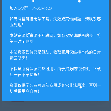
免费下载或者VIP会员专享资源能否直接商
加入QQ群：790194629
用？
如有网盘链接无法下载，失效或其他问题，请联系客
服处理！
本站所有资源版权均属于原作者所有，这里所提
供资源均只能用于参考学习用，请勿直接商用。
本站资源均来源于互联网，如有侵权请联系站长！将
若由于商用引起版权纠纷，一切责任均由使用者
第一时间删除
承担。更多说明请参考 VIP介绍。
本站资源售价只是赞助，收取费用仅维持本站的日常
运营所需！
提示下载完但解压或打开不了？
不保证所有资源完整可用，由于资源的特殊性，下载
后一律不予退货！
你们有qq群吗怎么加入？
资源仅供学习参考请勿商用或其它非法用途，否则一
切后果用户自负！
喜欢
0
分享到：