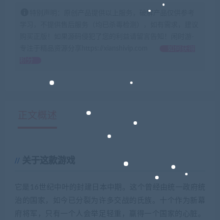
特别声明：原创产品提供以上服务，破解产品仅供参考
学习，不提供售后服务（均已杀毒检测），如有需求，建议
购买正版！如果源码侵犯了您的利益请留言告知！闲时游-
专注于精品资源分享https://xianshivip.com
如何获得
积分
正文概述
关于这款游戏
它是16世纪中叶的封建日本中期。这个曾经由统一政府统
治的国家，如今已分裂为许多交战的氏族。十个作为新幕
府将军，只有一个人会举足轻重，赢得一个国家的心脏。