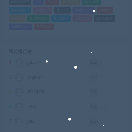
刺客信条系列
只狼
嗜血印
地平线系列
塞尔达传说
尼尔机械纪元
幽灵线东京
往日不再
怪物猎人世界
战地系列
战神系列
生化危机系列
看门狗系列
艾尔登法环
荒野大镖客2
赛博朋克2077
骑马与砍杀
积分排行榜
1
252
ghtyvxlz
积分
2
219
yangwen
积分
3
187
Z8574726
积分
4
182
xf97jsj
积分
5
153
gdlx
积分