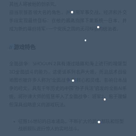
其他人将被他的剑杀死。
担当宗族首领大名的角色，并利用军事交战，经济和外交
手段实现最终目标：在他的最高指挥下重新统一日本，并
成为新的幕府将军–一个安抚之国的无可辩驳的统治者。
游戏特色
全面战争：SHOGUN 2具有通过陆路和海上进行的增强型
3D全面战斗的能力，这使该系列名声大振，而且战术战役
地图也被许多人称为“全面战争”的核心和灵魂。影响日本战
争的经文，具有千年历史的中国“孙子兵法”启发的全新AI系
统，将孙津大师的智慧带入了全面战争：将军2。易于理解
但深具战略意义的游戏玩法。
征服16世纪的日本诸岛。不断扩大的武士部队和巨型
战舰舰队进行惊人的实时战斗。