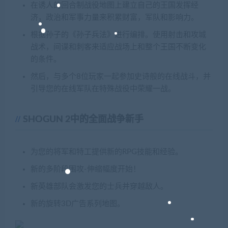
在诱人的回合制战役地图上建立自己的王国发挥经
济，政治和军事力量来积累财富，军队和影响力。
根据孙子的《孙子兵法》进行编排。使用射击和攻城
战术，间谍和刺客来适应战场上和整个王国不断变化
的条件。
然后，与多个8位玩家一起参加史诗般的在线战斗，并
引导您的在线军队在特殊战役中荣耀一战。
SHOGUN 2中的全面战争新手
为您的将军和特工提供新的RPG技能和经验。
新的多阶段围攻-伸缩幅度开始！
新英雄部队会激发您的士兵并穿越敌人。
新的旋转3D广告系列地图。