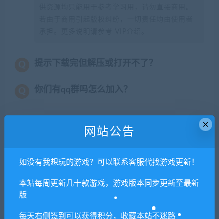
供资源均只能用于参考学习用，请勿直接商用。
若由于商用引起版权纠纷，一切责任均由使用者
承担。更多说明请参考 VIP介绍。
提示下载完但解压或打开不了？
你们有qq群吗怎么加入？
×
网站公告
喜欢
0
分享到：
如没有我想玩的游戏？可以联系客服代找游戏更新！
上一篇
下一篇
本站每周更新几十款游戏，游戏版本同步更新至最新
复刻魂斗
玛吉雅X/Magia X
版
罗/8BitCommando（v1.7.0
每天右侧签到可以获得积分，收藏本站不迷路
20200906）