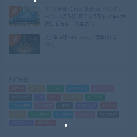
城市天际线/Cities: Skylines（V1.15.1-
F4全DLC豪华版-现代交通网络-火车站地
铁站-日落港口-韩国之心）
艾尔登法环/Elden Ring（豪华版+全
DLC）
热门标签
GTA系列
三国系列
仁王系列
会员专享系列
使命召唤系列
刺客信条系列
只狼
嗜血印
地平线系列
塞尔达传说
尼尔机械纪元
幽灵线东京
往日不再
怪物猎人世界
战地系列
战神系列
生化危机系列
看门狗系列
艾尔登法环
荒野大镖客2
赛博朋克2077
骑马与砍杀