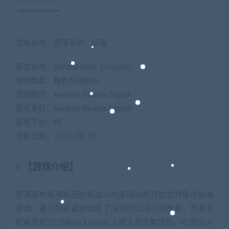
游戏名称：堕落圣杯：征服
英文名称：Tainted Grail: Conquest
游戏类型：角色扮演RPG
游戏制作：Awaken Realms Digital
游戏发行：Awaken Realms Digital
游戏平台：PC
发售日期：2020-06-18
【游戏介绍】
堕落圣杯是带有回合制战斗的黑暗幻想开放世界角色扮演
游戏。基于同名桌游塑造了深刻而沉浸式的故事，堕落圣
杯桌游是2018年Kickstarter 上最大的众筹项目，PC版引入