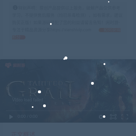
特别声明：原创产品提供以上服务，破解产品仅供参考
学习，不提供售后服务（均已杀毒检测），如有需求，建议
购买正版！如果源码侵犯了您的利益请留言告知！闲时游-
专注于精品资源分享https://xianshivip.com
如何获得
积分
Video load failed
0:00
/
0:00
正文概述