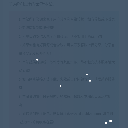
了为PC设计的全新体验。
1. 本站所有资源来源于用户分享和网络转载，如有侵权或不妥之
处资源请联系客服处理！
2. 分享目的仅供大家学习和交流，请不要用于商业用途!
3. 如果你也有好资源或者游戏，可以联系客服上传分享，分享有
积分奖励和额外收入！
4. 本站提供的游戏、软件等等其他资源，都不包含技术服务请大
家谅解！
5. 如有网盘链接无法下载、失效或其他问题等等，请联系客服处
理！
6. 本站资源售价只是赞助，收取费用仅维持本站的日常运营所
需！
7. 如遇到加密压缩包，默认解压密码为"xianshivip.com",如遇到
无法解压的请联系客服！