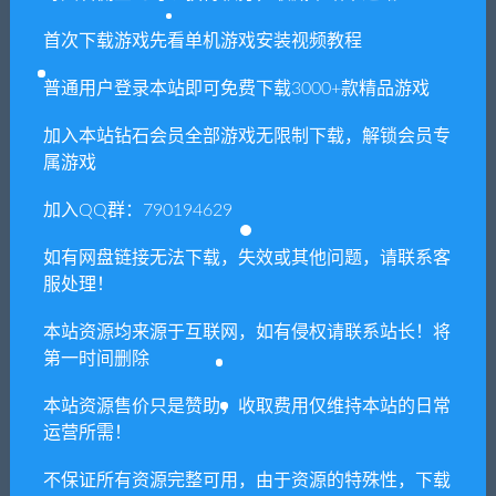
首次下载游戏先看单机游戏安装视频教程
普通用户登录本站即可免费下载3000+款精品游戏
相关推荐
加入本站钻石会员全部游戏无限制下载，解锁会员专
属游戏
加入QQ群：790194629
如有网盘链接无法下载，失效或其他问题，请联系客
服处理！
人鱼世界（Build.9687275）
纸人：邮递冒险/Paperman A
dventure Delivered
本站资源均来源于互联网，如有侵权请联系站长！将
第一时间删除
本站资源售价只是赞助，收取费用仅维持本站的日常
运营所需！
不保证所有资源完整可用，由于资源的特殊性，下载
失眠
辐射3年度版/Fallout 3: Game