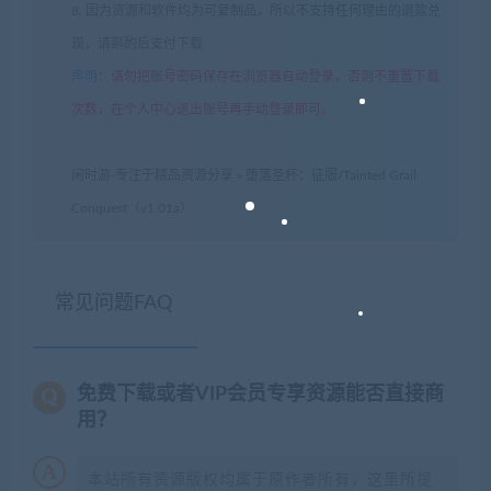
8. 因为资源和软件均为可复制品，所以不支持任何理由的退款兑
现，请斟酌后支付下载
声明
：
请勿把账号密码保存在浏览器自动登录，否则不重置下载
次数，在个人中心退出账号再手动登录即可。
闲时游-专注于精品资源分享
»
堕落圣杯：征服/Tainted Grail:
Conquest（v1.01a）
常见问题FAQ
免费下载或者VIP会员专享资源能否直接商
用？
本站所有资源版权均属于原作者所有，这里所提