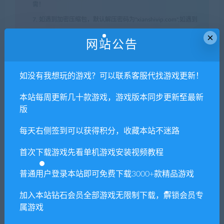
需！
7. 如遇到加密压缩包，默认解压密码为"xianshivip.com",如遇到
×
无法解压的请联系客服！
网站公告
8. 因为资源和软件均为可复制品，所以不支持任何理由的退款兑
现，请斟酌后支付下载
如没有我想玩的游戏？可以联系客服代找游戏更新！
声明
：
请勿把账号密码保存在浏览器自动登录，否则不重置下载
次数，在个人中心退出账号再手动登录即可。
本站每周更新几十款游戏，游戏版本同步更新至最新
版
闲时游-专注于精品资源分享
»
黑暗之魂2:原罪学者/DARK
每天右侧签到可以获得积分，收藏本站不迷路
SOULS II: Scholar of the First Sin
首次下载游戏先看单机游戏安装视频教程
普通用户登录本站即可免费下载3000+款精品游戏
常见问题FAQ
加入本站钻石会员全部游戏无限制下载，解锁会员专
属游戏