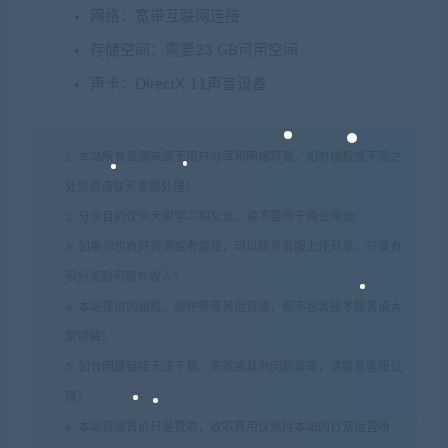
网络：宽带互联网连接
存储空间：需要23 GB可用空间
声卡：DirectX 11声音设备
1. 本站所有资源来源于用户分享和网络转载，如有侵权或不妥之
处资源请联系客服处理！
2. 分享目的仅供大家学习和交流，请不要用于商业用途!
3. 如果你也有好资源或者游戏，可以联系客服上传分享，分享有
积分奖励和额外收入！
4. 本站提供的游戏、软件等等其他资源，都不包含技术服务请大
家谅解！
5. 如有网盘链接无法下载、失效或其他问题等等，请联系客服处
理！
6. 本站资源售价只是赞助，收取费用仅维持本站的日常运营所