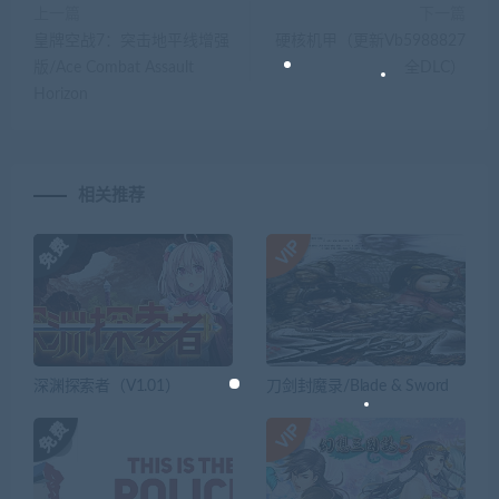
上一篇
下一篇
皇牌空战7：突击地平线增强
硬核机甲（更新Vb5988827
版/Ace Combat Assault
全DLC）
Horizon
相关推荐
深渊探索者（V1.01）
刀剑封魔录/Blade & Sword