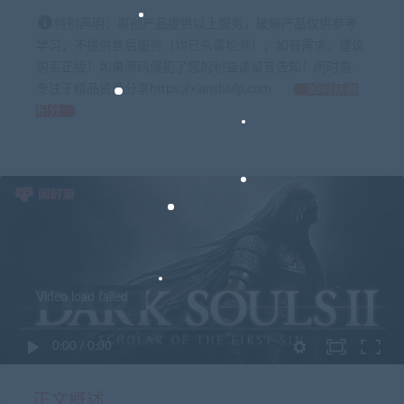
特别声明：原创产品提供以上服务，破解产品仅供参考
学习，不提供售后服务（均已杀毒检测），如有需求，建议
购买正版！如果源码侵犯了您的利益请留言告知！闲时游-
专注于精品资源分享https://xianshivip.com
如何获得
积分
Video load failed
0:00
/
0:00
正文概述