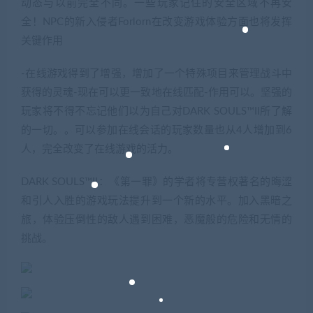
动态与以前完全不同。一些玩家记住的安全区域不再安
全！NPC的新入侵者Forlorn在改变游戏体验方面也将发挥
关键作用
-在线游戏得到了增强，增加了一个特殊项目来管理战斗中
获得的灵魂-现在可以更一致地在线匹配-作用可以。坚强的
玩家将不得不忘记他们以为自己对DARK SOULS™II所了解
的一切。。可以参加在线会话的玩家数量也从4人增加到6
人，完全改变了在线游戏的活力。
DARK SOULS™II：《第一罪》的学者将专营权著名的晦涩
和引人入胜的游戏玩法提升到一个新的水平。加入黑暗之
旅，体验压倒性的敌人遇到困难，恶魔般的危险和无情的
挑战。