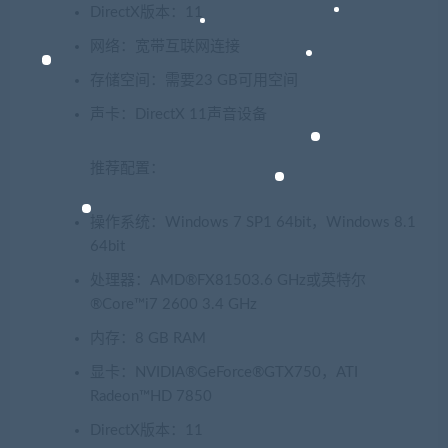
DirectX版本：11
网络：宽带互联网连接
存储空间：需要23 GB可用空间
声卡：DirectX 11声音设备
推荐配置：
操作系统：Windows 7 SP1 64bit，Windows 8.1
64bit
处理器：AMD®FX81503.6 GHz或英特尔
®Core™i7 2600 3.4 GHz
内存：8 GB RAM
显卡：NVIDIA®GeForce®GTX750，ATI
Radeon™HD 7850
DirectX版本：11