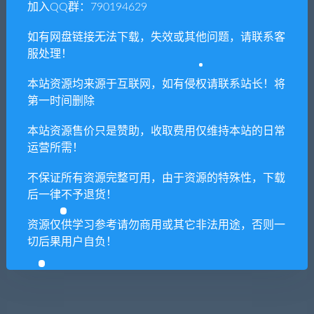
免费下载或者VIP会员专享资源能否直接商
加入QQ群：790194629
用？
如有网盘链接无法下载，失效或其他问题，请联系客
服处理！
本站所有资源版权均属于原作者所有，这里所提
供资源均只能用于参考学习用，请勿直接商用。
本站资源均来源于互联网，如有侵权请联系站长！将
若由于商用引起版权纠纷，一切责任均由使用者
第一时间删除
承担。更多说明请参考 VIP介绍。
本站资源售价只是赞助，收取费用仅维持本站的日常
运营所需！
提示下载完但解压或打开不了？
不保证所有资源完整可用，由于资源的特殊性，下载
你们有qq群吗怎么加入？
后一律不予退货！
资源仅供学习参考请勿商用或其它非法用途，否则一
切后果用户自负！
喜欢
0
分享到：