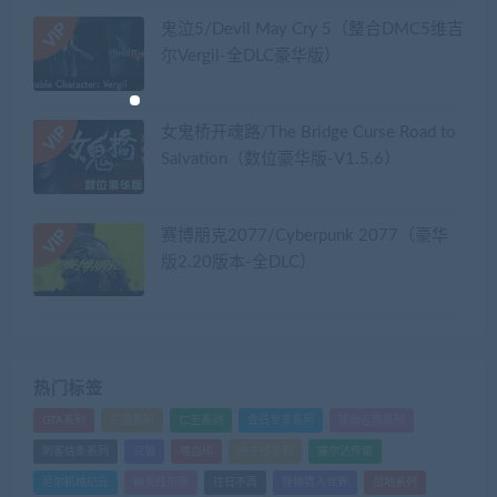
鬼泣5/Devil May Cry 5（整合DMC5维吉
尔Vergil-全DLC豪华版）
女鬼桥开魂路/The Bridge Curse Road to
Salvation（数位豪华版-V1.5.6）
赛博朋克2077/Cyberpunk 2077（豪华
版2.20版本-全DLC）
热门标签
GTA系列
三国系列
仁王系列
会员专享系列
使命召唤系列
刺客信条系列
只狼
嗜血印
地平线系列
塞尔达传说
尼尔机械纪元
幽灵线东京
往日不再
怪物猎人世界
战地系列