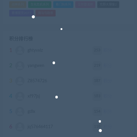
战神系列
生化危机系列
看门狗系列
艾尔登法环
荒野大镖客2
赛博朋克2077
骑马与砍杀
积分排行榜
1
253
ghtyvxlz
积分
2
219
yangwen
积分
3
187
Z8574726
积分
4
183
xf97jsj
积分
5
154
gdlx
积分
6
118
jq576464117
积分