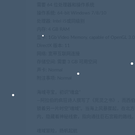
需要 64 位处理器和操作系统
操作系统: 64-bit Windows 7/8/10
处理器: Intel i5或同级别
内存: 4 GB RAM
显卡: 1Gb Video Memory, capable of OpenGL 3.0+ 
DirectX 版本: 11
网络: 宽带互联网连接
存储空间: 需要 3 GB 可用空间
声卡: Normal
附注事项: Normal
海域寻宝，初识“魂盒”
—阿拉伯的疯狂诗人撰写了《死灵之书》，而西
锁着另一片时空“魂域”。当海上风暴骤起，在北
内，隐藏着神秘线索，指向通往巨石宫殿的路线
魂域冒险，扬帆起航