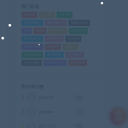
热门标签
GTA系列
三国系列
仁王系列
会员专享系列
使命召唤系列
刺客信条系列
只狼
嗜血印
地平线系列
塞尔达传说
尼尔机械纪元
幽灵线东京
往日不再
怪物猎人世界
战地系列
战神系列
生化危机系列
看门狗系列
艾尔登法环
荒野大镖客2
赛博朋克2077
骑马与砍杀
积分排行榜
1
252
ghtyvxlz
积分
2
219
yangwen
积分
SVIP
3
187
Z8574726
积分