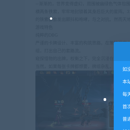
—渐渐的，世界变得虚幻，周围被幽绿色气体包
横两条铁索，牢牢地封锁着其身后巨大的星阵。3
的铁索都会发出颤抖和咆哮，与之对抗。然而天地
游戏特色
纯粹的DBG
严谨的卡牌设计、丰富的构筑思路，在策略深度
组，打出自己的套路流。
窥探怪物的出牌，权衡之下，完全沉浸在组牌、出
当然，如果每张卡牌都想要，牌组杂乱，打乱出
如
本
每
首
普