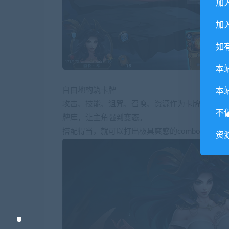
加
加入
如
本
自由地构筑卡牌
本
攻击、技能、诅咒、召唤、资源作为卡牌类型基
不
牌库，让主角强到变态。
搭配得当，就可以打出极具爽感的combo。
资