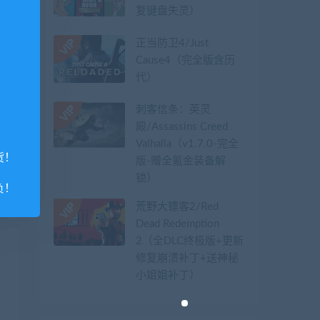
复键盘失灵）
正当防卫4/Just
Cause4（完全版含历
代）
刺客信条：英灵
殿/Assassins Creed
Valhalla（v1.7.0-完全
货！
版-赠全氪金装备解
锁）​
负！
荒野大镖客2/Red
Dead Redemption
2（全DLC终极版+更新
修复崩溃补丁+送神秘
小姐姐补丁）