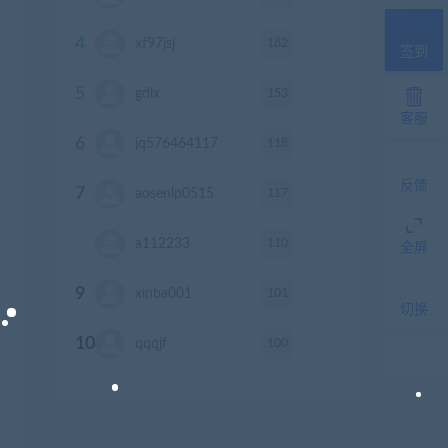
4
182
xf97jsj
积分
签到
5
153
gdlx
积分
客服
6
118
jq576464117
积分
反馈
7
117
aosenlp0515
积分
8
110
a112233
积分
全屏
9
101
xinba001
积分
切换
10
100
qqqjf
积分