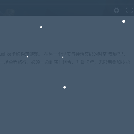
Roguelike卡牌构筑游戏。 在另一个现实与神话交织的时空“魂域”里，
是一场单程旅行，必须一命到底！组合、升级卡牌，无限制叠加技能