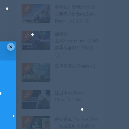
地平线：黎明时分/零
之曙光/Horizon Zero
Dawn（v1.10.H2）
幽灵行
者/Ghostrunner（V.40079626-
×
豪华版全DLC-霓虹礼
包）
泰坦陨落2/Titanfall 2
往日不再/Days
Gone（v1.06）
侠盗猎车手GTA三部曲
（权威重制终极版-修