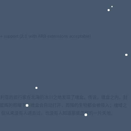
support (2.1 with ARB extensions acceptable)
伯利亚的旅行家在北海的冰川之地发现了魂盒。传说，魂盒之内，封
方星辉的照耀下，魂盒会自动打开，周围的生物都会被吸入；魂域之
。但从来没有人进去过，也没有人知道那是怎样的一片天地。