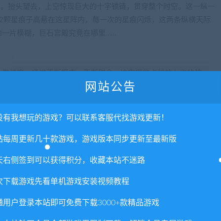
围。抬头望去，上空惊现巨大的十字锁链，贯穿整个时空。这一纵一
2颗星痕子高悬在这星阵内，每一次的星痕闪烁，这两条纵横天际
一片模糊，巨石宫殿究竟在哪里……
上做打磨。通过不断探索，不断取舍，决定哪些卡牌放入你的牌
网站公告
牌的乐趣中~
牌节奏，可能会一命呜呼噢！
没有我想玩的游戏？可以联系客服代找游戏更新！
站每周更新几十款游戏，游戏版本同步更新至最新版
天右侧签到可以获得积分，收藏本站不迷路
次下载游戏先看单机游戏安装视频教程
通用户登录本站即可免费下载3000+款精品游戏