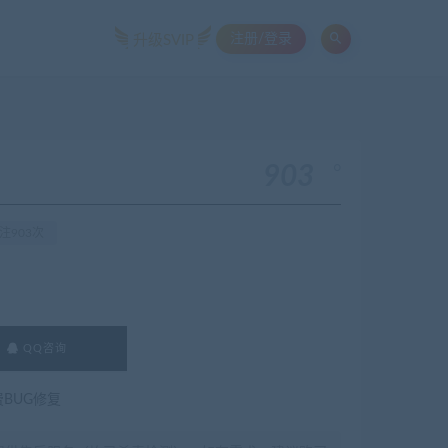
注册/登录
升级SVIP
。
903
注903次
QQ咨询
费BUG修复