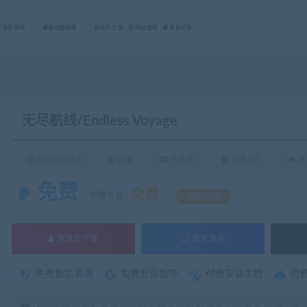
C单机游戏
游戏服务端
软件工具
网站教程
更新记录
无尽航线/Endless Voyage
2022-04-17
小编
已收录
已售4次
关
免费
免费
优惠信息:
钻石特权
登录后下载
暂无演示
免费售后咨询
免费安装指导
付费安装主题
付