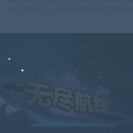
特别声明：原创产品提供以上服务，破解产品仅供参考学习，不
正版！如果源码侵犯了您的利益请留言告知！闲时游-专注于精品资源分享https: