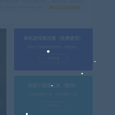
提供售后服务（均已杀毒检测），如有需求，建议购买
//xianshivip.com
如何获得 积分
单机游戏修改器（免费使用）
支持上万款单机游戏修改，功能强大。
立即查看
网盘不限速工具（推荐）
支持批量高速下载，无需网盘客户端。
立即查看