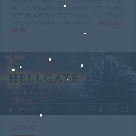
特别声明：原创产品提供以上服务，破解产品仅供参考
学习，不提供售后服务（均已杀毒检测），如有需求，建议
购买正版！如果源码侵犯了您的利益请留言告知！闲时游-
专注于精品资源分享https://xianshivip.com
如何获得
积分
Video load failed
0:00
/
0:00
正文概述