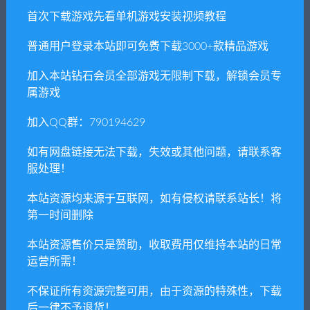
首次下载游戏先看单机游戏安装视频教程
相关推荐
普通用户登录本站即可免费下载3000+款精品游戏
加入本站钻石会员全部游戏无限制下载，解锁会员专
属游戏
加入QQ群：790194629
三国演义之蜀汉传奇（V.2.
侠之道/PathOfWuxia（V3.06
如有网盘链接无法下载，失效或其他问题，请联系客
0）
11360034-第三年）
服处理！
本站资源均来源于互联网，如有侵权请联系站长！将
第一时间删除
本站资源售价只是赞助，收取费用仅维持本站的日常
运营所需！
致命噩梦不受欢迎的遗产
以剑为生：战术/Live by the S
word: Tactics（Build.864350
不保证所有资源完整可用，由于资源的特殊性，下载
3）
后一律不予退货！