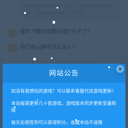
若由于商用引起版权纠纷，一切责任均由使用者
承担。更多说明请参考 VIP介绍。
提示下载完但解压或打开不了？
你们有qq群吗怎么加入？
×
网站公告
喜欢
0
分享到：
如没有我想玩的游戏？可以联系客服代找游戏更新！
上一篇
下一篇
本站每周更新几十款游戏，游戏版本同步更新至最新
潜渊
临渊觉醒（+DLC-忍者姬-斯
版
症/Barotrauma（v0.12.0.3）
巴达-中文语音）
每天右侧签到可以获得积分，收藏本站不迷路