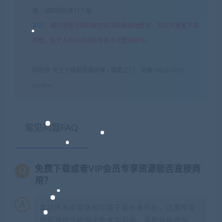
现，请斟酌后支付下载
声明
：
请勿把账号密码保存在浏览器自动登录，否则不重置下载
次数，在个人中心退出账号再手动登录即可。
闲时游-专注于精品资源分享
»
暗黑之门：伦敦/HELLGATE:
London
常见问题FAQ
免费下载或者VIP会员专享资源能否直接商
用？
本站所有资源版权均属于原作者所有，这里所提
供资源均只能用于参考学习用，请勿直接商用。