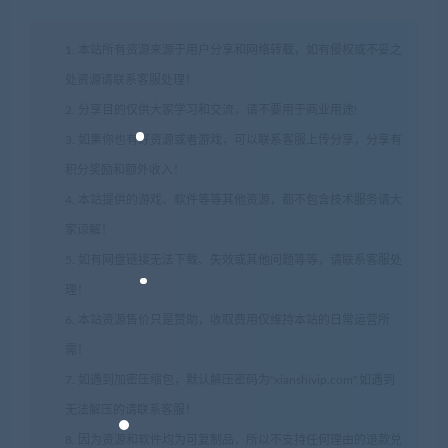
1. 本站所有资源来源于用户分享和网络转载，如有侵权或不妥之
处资源请联系客服处理！
2. 分享目的仅供大家学习和交流，请不要用于商业用途!
3. 如果你也有好资源或者游戏，可以联系客服上传分享，分享有
积分奖励和额外收入！
4. 本站提供的游戏、软件等等其他资源，都不包含技术服务请大
家谅解！
5. 如有网盘链接无法下载、失效或其他问题等等，请联系客服处
理！
6. 本站资源售价只是赞助，收取费用仅维持本站的日常运营所
需！
7. 如遇到加密压缩包，默认解压密码为"xianshivip.com",如遇到
无法解压的请联系客服！
8. 因为资源和软件均为可复制品，所以不支持任何理由的退款兑