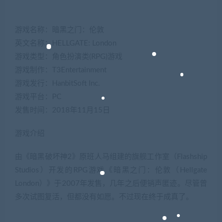
游戏名称：暗黑之门：伦敦
英文名称：HELLGATE: London
游戏类型：角色扮演类(RPG)游戏
游戏制作：T3Entertainment
游戏发行：HanbitSoft Inc.
游戏平台：PC
发售时间：2018年11月15日
游戏介绍
由《暗黑破坏神2》原班人马组建的旗舰工作室（Flashship
Studios）开发的RPG游戏《暗黑之门：伦敦（Hellgate
London）》于2007年发售，几年之后便销声匿迹。尽管曾
多次试图复活，但都没有如愿。不过现在终于成真了。