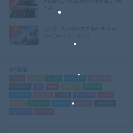
虐杀原形2+虐杀原形1/Prototype 2（两
部曲）
地平线：黎明时分/零之曙光/Horizon
Zero Dawn（v1.10.H2）
热门标签
GTA系列
三国系列
仁王系列
会员专享系列
使命召唤系列
刺客信条系列
只狼
嗜血印
地平线系列
塞尔达传说
尼尔机械纪元
幽灵线东京
往日不再
怪物猎人世界
战地系列
战神系列
生化危机系列
看门狗系列
艾尔登法环
荒野大镖客2
赛博朋克2077
骑马与砍杀