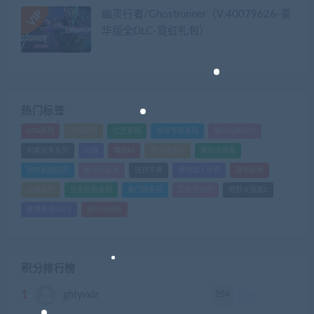
幽灵行者/Ghostrunner（V.40079626-豪
华版全DLC-霓虹礼包）
热门标签
GTA系列
三国系列
仁王系列
会员专享系列
使命召唤系列
刺客信条系列
只狼
嗜血印
地平线系列
塞尔达传说
尼尔机械纪元
幽灵线东京
往日不再
怪物猎人世界
战地系列
战神系列
生化危机系列
看门狗系列
艾尔登法环
荒野大镖客2
赛博朋克2077
骑马与砍杀
积分排行榜
1
254
ghtyvxlz
积分