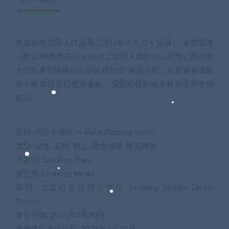
龙皇社东方同人作品第三作LH03-东方十昊狱！ 本游戏是
一款2D横板的东方project二次同人动作RPG游戏，拥有宏
大的叙事和独具特色的武器合成/组装系统，玩家将扮演救
灾小队穿行于幻想乡各处，探索隐藏的秘宝并调查异变的
成因。
名称: 东方十昊狱 ～ Hella Dazzling Hell!!
类型: 动作, 冒险, 独立, 角色扮演, 抢先体验
开发商: Lonhong Team
发行商: Lonhong Media
系列: 龙皇社东方同人作品, Lonhong Touhou Donjin
Project
发行日期: 2021年4月30日