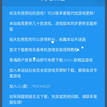
如没有我想玩的游戏？可以联系客服代找游戏更新！
闲时游-专注于精品资源分享
»
东方十昊狱/Hella Dazzling Hell!!
（V.3.021.501）
本站每周更新几十款游戏，游戏版本同步更新至最新
版
每天右侧签到可以获得积分，收藏本站不迷路
常见问题FAQ
首次下载游戏先看单机游戏安装视频教程
普通用户登录本站即可免费下载3000+款精品游戏
免费下载或者VIP会员专享资源能否直接商
用？
加入本站钻石会员全部游戏无限制下载，解锁会员专
属游戏
本站所有资源版权均属于原作者所有，这里所提
供资源均只能用于参考学习用，请勿直接商用。
加入QQ群：790194629
若由于商用引起版权纠纷，一切责任均由使用者
如有网盘链接无法下载，失效或其他问题，请联系客
承担。更多说明请参考 VIP介绍。
服处理！