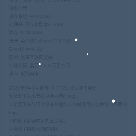
抢先体验发行日期: 2021年4月30日
最低配置:
操作系统: Windows7
处理器: 英特尔酷睿i5-9600
内存: 8 GB RAM
显卡: 英伟达GeForce GTX 760
DirectX 版本: 11
网络: 宽带互联网连接
存储空间: 需要 2 GB 可用空间
声卡: 板载声卡
2021年5月1号更新—0.3.021.501 补丁更新
1.修复了扔小鬼玩具会报错的bug。
2.修复了在队伍中没有其他队友的时候可以切换符卡界面的
bug。
3.降低了武器的耐久度消耗。
4.修改了旧都地刺的贴图。