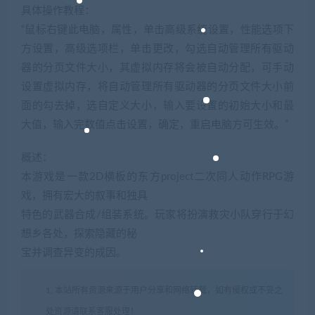
具体操作教程：
“鼠标右键此电脑，属性，单击高级系统设置，性能选项下
方设置，高级选项栏，单击更改，勾选自动管理所有驱动
器的分页文件大小，其虚拟内存将会被自动分配，可手动
设置虚拟内存，将自动管理所有驱动器的分页文件大小前
面的勾去掉，选自定义大小，输入要设置的初始大小和最
大值，输入完数值点击设置，确定，重启电脑方可生效。”
概述：
本游戏是一款2D横板的东方project二次同人动作RPG游
戏，拥有宏大的叙事和独具
特色的武器合成/组装系统。玩家将扮演救灾小队穿行于幻
想乡各处，探索隐藏的秘
宝并调查异变的成因。
1. 本站所有资源来源于用户分享和网络转载，如有侵权或不妥之
处资源请联系客服处理！