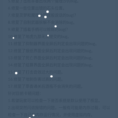
5.修复了击败萃香出现两个魔理沙的bug。
6.修复一些位置出错的石头位置。
7.修复灵梦和魔理沙用屁股说话的bug(？
8.修复了自制武器拆解不会消除的bug。
9.修复了插着手柄可以赊账的bug(?
10.修复了地虎九部无法提交的bug。
11.修复了抑制器界面全屏后判定会出现问题的bug。
12.修复了报纸界面全屏后判定会出现问题的bug。
13.修复了死亡界面全屏后判定会出现问题的bug。
14.修复了结算界面全屏后判定会出现问题的bug。
15.修复了打击音效过大的问题。
16.修复了地刺伤害过高的问题。
17.修复了萃香通关后酒瓶不会消失的问题。
针对目前卡顿问题：
1.希望玩家可以检查一下是否系统是默认使用了核显。
2.出现突然闪退报错的问题，一般有可能是内存过载，可以
检查一下自己的内存运行情况，并使用虚拟内存。