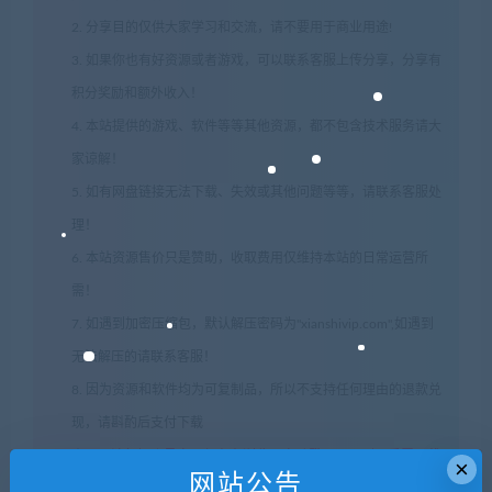
2. 分享目的仅供大家学习和交流，请不要用于商业用途!
3. 如果你也有好资源或者游戏，可以联系客服上传分享，分享有
积分奖励和额外收入！
4. 本站提供的游戏、软件等等其他资源，都不包含技术服务请大
家谅解！
5. 如有网盘链接无法下载、失效或其他问题等等，请联系客服处
理！
6. 本站资源售价只是赞助，收取费用仅维持本站的日常运营所
需！
7. 如遇到加密压缩包，默认解压密码为"xianshivip.com",如遇到
无法解压的请联系客服！
8. 因为资源和软件均为可复制品，所以不支持任何理由的退款兑
现，请斟酌后支付下载
声明
：
请勿把账号密码保存在浏览器自动登录，否则不重置下载
×
网站公告
次数，在个人中心退出账号再手动登录即可。