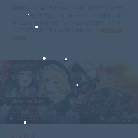
特别声明：原创产品提供以上服务，破解产品仅供参考
学习，不提供售后服务（均已杀毒检测），如有需求，建议
购买正版！如果源码侵犯了您的利益请留言告知！闲时游-
专注于精品资源分享https://xianshivip.com
如何获得
积分
Video load failed
0:00
/
0:00
正文概述