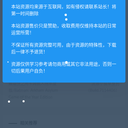
本站资源均来源于互联网，如有侵权请联系站长！将
提示下载完但解压或打开不了？
第一时间删除
你们有qq群吗怎么加入？
本站资源售价只是赞助，收取费用仅维持本站的日常
运营所需！
不保证所有资源完整可用，由于资源的特殊性，下载
喜欢
0
分享到：
后一律不予退货！
资源仅供学习参考请勿商用或其它非法用途，否则一
切后果用户自负！
上一篇
下一篇
蝙蝠侠之阿卡姆疯人院年度
流浪小猫单身狗
版/Batman: Arkham Asylum
（Build.7114406）
Game of the Year Edition
相关推荐