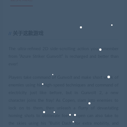
关于这款游戏
The ultra-refined 2D side-scrolling action you remember
from “Azure Striker Gunvolt” is recharged and better than
ever!
Players take command of Gunvolt and make short work of
enemies using his high-speed techniques and command of
electricity just like before, but in Gunvolt 2, a new
character joins the fray! As Copen, slam into enemies to
lock on to them, then unleash a flurry of devastating
homing shots to obliterate foes. Copen can also take to
the skies using his “Bullit Dash” for extra mobility, and