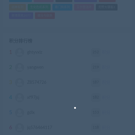
战神系列
生化危机系列
看门狗系列
艾尔登法环
荒野大镖客2
赛博朋克2077
骑马与砍杀
积分排行榜
1
252
ghtyvxlz
积分
2
219
yangwen
积分
3
187
Z8574726
积分
4
182
xf97jsj
积分
5
153
gdlx
积分
6
118
jq576464117
积分