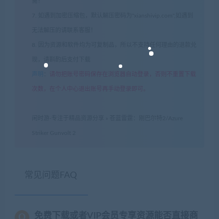
需！
7. 如遇到加密压缩包，默认解压密码为"xianshivip.com",如遇到
无法解压的请联系客服！
8. 因为资源和软件均为可复制品，所以不支持任何理由的退款兑
现，请斟酌后支付下载
声明
：
请勿把账号密码保存在浏览器自动登录，否则不重置下载
次数，在个人中心退出账号再手动登录即可。
闲时游-专注于精品资源分享
»
苍蓝雷霆：刚巴尔特2/Azure
Striker Gunvolt 2
常见问题FAQ
免费下载或者VIP会员专享资源能否直接商