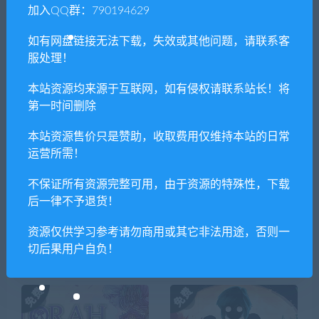
上一篇
下一篇
加入QQ群：790194629
手冲模拟器/Wanking
异界之上/Nigate
Simulator
Tale（V.3.02_2502-电鳐娘克
如有网盘链接无法下载，失效或其他问题，请联系客
丽丝-中文语音）
服处理！
本站资源均来源于互联网，如有侵权请联系站长！将
第一时间删除
相关推荐
本站资源售价只是赞助，收取费用仅维持本站的日常
运营所需！
不保证所有资源完整可用，由于资源的特殊性，下载
后一律不予退货！
资源仅供学习参考请勿商用或其它非法用途，否则一
任天堂全明星大乱斗/Super S
来自深渊：朝向黑暗的双星/
切后果用户自负！
mash Bros（v11.0.0）
Made in Abyss: Binary Star Fa
lling into Darkness