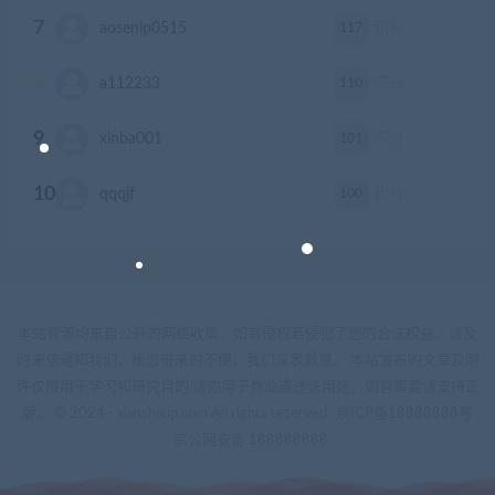
7
117
aosenlp0515
积分
8
110
a112233
积分
9
101
xinba001
积分
10
100
qqqjf
积分
本站资源均来自公开的网络收集，如有侵权若侵犯了您的合法权益，请及
时来信通知我们，给您带来的不便，我们深表歉意。 本站发布的文章及附
件仅限用于学习和研究目的.请勿用于商业或违法用途，如有需要请支持正
版。 © 2024 - xianshivip.com All rights reserved
京ICP备18888888号
京公网安备 188888888