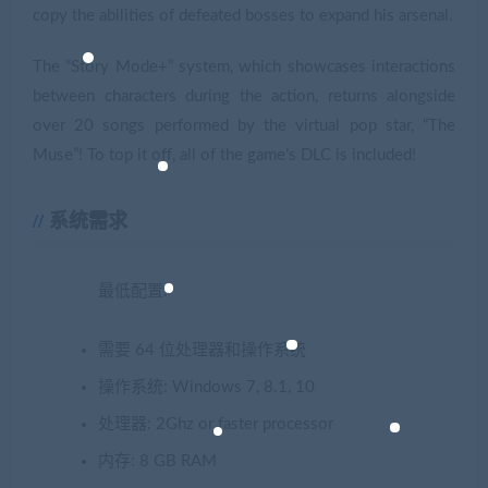
copy the abilities of defeated bosses to expand his arsenal.
The “Story Mode+” system, which showcases interactions
between characters during the action, returns alongside
over 20 songs performed by the virtual pop star, “The
Muse”! To top it off, all of the game’s DLC is included!
系统需求
最低配置:
需要 64 位处理器和操作系统
操作系统: Windows 7, 8.1, 10
处理器: 2Ghz or faster processor
内存: 8 GB RAM