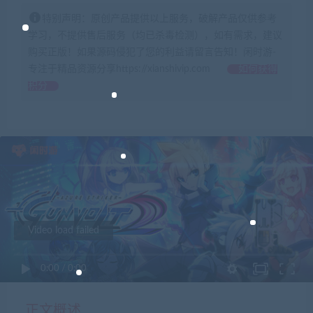
特别声明：原创产品提供以上服务，破解产品仅供参考
学习，不提供售后服务（均已杀毒检测），如有需求，建议
购买正版！如果源码侵犯了您的利益请留言告知！闲时游-
专注于精品资源分享https://xianshivip.com
如何获得
积分
Video load failed
0:00
/
0:00
正文概述