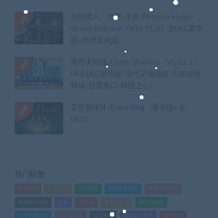
怪物猎人：世界-冰原/Monster Hunter
World: Iceborne（V15.11.01-全DLC豪华
版+世界定制版）
城市天际线/Cities: Skylines（V1.15.1-
F4全DLC豪华版-现代交通网络-火车站地
铁站-日落港口-韩国之心）
艾尔登法环/Elden Ring（豪华版+全
DLC）
热门标签
GTA系列
三国系列
仁王系列
会员专享系列
使命召唤系列
刺客信条系列
只狼
嗜血印
地平线系列
塞尔达传说
尼尔机械纪元
幽灵线东京
往日不再
怪物猎人世界
战地系列