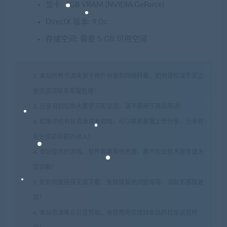
显卡: 1GB VRAM (NVIDIA GeForce)
DirectX 版本: 9.0c
存储空间: 需要 5 GB 可用空间
1. 本站所有资源来源于用户分享和网络转载，如有侵权或不妥之
处资源请联系客服处理！
2. 分享目的仅供大家学习和交流，请不要用于商业用途!
3. 如果你也有好资源或者游戏，可以联系客服上传分享，分享有
积分奖励和额外收入！
4. 本站提供的游戏、软件等等其他资源，都不包含技术服务请大
家谅解！
5. 如有网盘链接无法下载、失效或其他问题等等，请联系客服处
理！
6. 本站资源售价只是赞助，收取费用仅维持本站的日常运营所