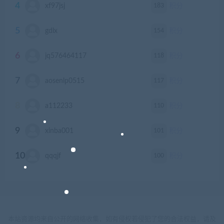
4
183
xf97jsj
积分
5
154
gdlx
积分
6
118
jq576464117
积分
7
117
aosenlp0515
积分
8
110
a112233
积分
9
101
xinba001
积分
10
100
qqqjf
积分
本站资源均来自公开的网络收集，如有侵权若侵犯了您的合法权益，请及