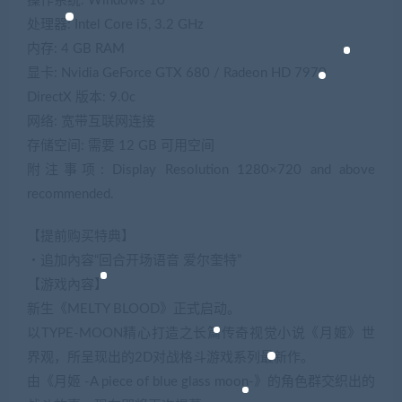
操作系统: Windows 10
处理器: Intel Core i5, 3.2 GHz
内存: 4 GB RAM
显卡: Nvidia GeForce GTX 680 / Radeon HD 7970
DirectX 版本: 9.0c
网络: 宽带互联网连接
存储空间: 需要 12 GB 可用空间
附注事项: Display Resolution 1280×720 and above
recommended.
【提前购买特典】
・追加內容“回合开场语音 爱尔奎特”
【游戏內容】
新生《MELTY BLOOD》正式启动。
以TYPE-MOON精心打造之长篇传奇视觉小说《月姬》世
界观，所呈现出的2D对战格斗游戏系列最新作。
由《月姬 -A piece of blue glass moon-》的角色群交织出的