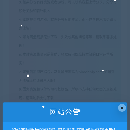
3. 如果你也有好资源或者游戏，可以联系客服上传分享，分享有
积分奖励和额外收入！
4. 本站提供的游戏、软件等等其他资源，都不包含技术服务请大
家谅解！
5. 如有网盘链接无法下载、失效或其他问题等等，请联系客服处
理！
6. 本站资源售价只是赞助，收取费用仅维持本站的日常运营所
需！
7. 如遇到加密压缩包，默认解压密码为"xianshivip.com",如遇到
无法解压的请联系客服！
8. 因为资源和软件均为可复制品，所以不支持任何理由的退款兑
现，请斟酌后支付下载
×
声明
：
请勿把账号密码保存在浏览器自动登录，否则不重置下载
网站公告
次数，在个人中心退出账号再手动登录即可。