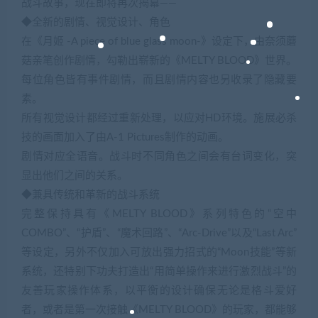
战斗故事，现在即将再次揭幕——
◆全新的剧情、视觉设计、角色
在《月姬 -A piece of blue glass moon-》设定下，由奈须蘑
菇亲笔创作剧情，勾勒出崭新的《MELTY BLOOD》世界。
每位角色皆有事件剧情，而且剧情内容也另收录了隐藏要
素。
所有视觉设计都经过重新处理，以应对HD环境。施展必杀
技的画面加入了由A-1 Pictures制作的动画。
剧情对应全语音。战斗时不同角色之间会有台词变化，突
显出他们之间的关系。
◆兼具传统和革新的战斗系统
完整保持具有《MELTY BLOOD》系列特色的“空中
COMBO”、“护盾”、“魔术回路”、“Arc-Drive”以及“Last Arc”
等设定，另外不仅加入可放出强力招式的“Moon技能”等新
系统，还特别下功夫打造出“用简单操作来进行激烈战斗”的
友善玩家操作体系，以平衡的设计确保无论是格斗爱好
者，或者是第一次接触《MELTY BLOOD》的玩家，都能够