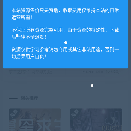
你们有qq群吗怎么加入？
本站资源售价只是赞助，收取费用仅维持本站的日常
运营所需！
不保证所有资源完整可用，由于资源的特殊性，下载
后一律不予退货！
喜欢
0
分享到：
资源仅供学习参考请勿商用或其它非法用途，否则一
切后果用户自负！
上一篇
下一篇
求生之路2：网络联机版
Frozenheim（v0.3.0）
相关推荐