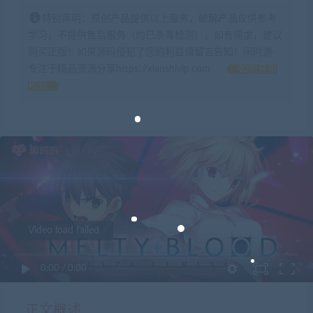
特别声明：原创产品提供以上服务，破解产品仅供参考
学习，不提供售后服务（均已杀毒检测），如有需求，建议
购买正版！如果源码侵犯了您的利益请留言告知！闲时游-
专注于精品资源分享https://xianshivip.com
如何获得
积分
Video load failed
0:00
/
0:00
正文概述