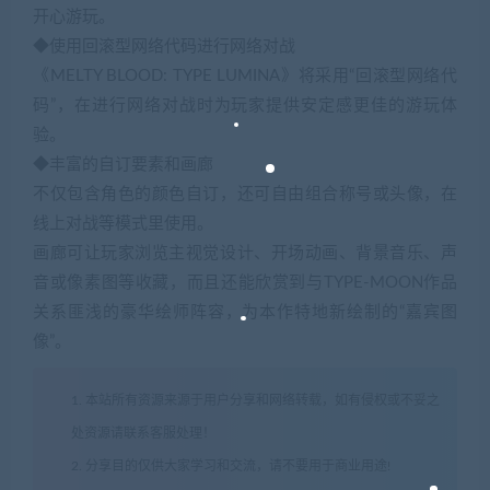
开心游玩。
◆使用回滚型网络代码进行网络对战
《MELTY BLOOD: TYPE LUMINA》将采用“回滚型网络代
码”，在进行网络对战时为玩家提供安定感更佳的游玩体
验。
◆丰富的自订要素和画廊
不仅包含角色的颜色自订，还可自由组合称号或头像，在
线上对战等模式里使用。
画廊可让玩家浏览主视觉设计、开场动画、背景音乐、声
音或像素图等收藏，而且还能欣赏到与TYPE-MOON作品
关系匪浅的豪华绘师阵容，为本作特地新绘制的“嘉宾图
像”。
1. 本站所有资源来源于用户分享和网络转载，如有侵权或不妥之
处资源请联系客服处理！
2. 分享目的仅供大家学习和交流，请不要用于商业用途!