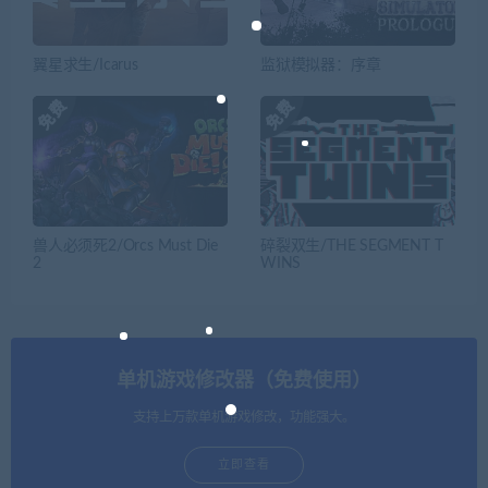
翼星求生/Icarus
监狱模拟器：序章
兽人必须死2/Orcs Must Die
碎裂双生/THE SEGMENT T
2
WINS
单机游戏修改器（免费使用）
支持上万款单机游戏修改，功能强大。
立即查看