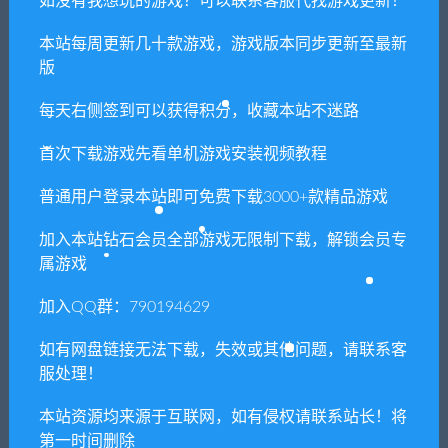
如没有我想玩的游戏？可以联系客服代找游戏更新！
闲时游-专注于精品资源分享
»
月姬乱斗/MELTY BLOOD: TYPE
LUMINA（豪华限定版+15DLC+特典）
本站每周更新几十款游戏，游戏版本同步更新至最新
版
每天右侧签到可以获得积分，收藏本站不迷路
常见问题FAQ
首次下载游戏先看单机游戏安装视频教程
普通用户登录本站即可免费下载3000+款精品游戏
免费下载或者VIP会员专享资源能否直接商
用？
加入本站钻石会员全部游戏无限制下载，解锁会员专
属游戏
本站所有资源版权均属于原作者所有，这里所提
加入QQ群：790194629
供资源均只能用于参考学习用，请勿直接商用。
若由于商用引起版权纠纷，一切责任均由使用者
如有网盘链接无法下载，失效或其他问题，请联系客
承担。更多说明请参考 VIP介绍。
服处理！
本站资源均来源于互联网，如有侵权请联系站长！将
提示下载完但解压或打开不了？
第一时间删除