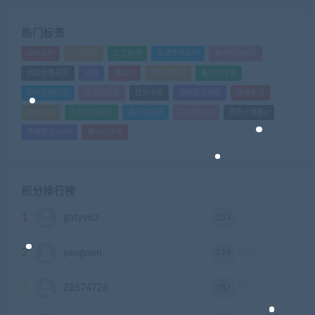
热门标签
GTA系列
三国系列
仁王系列
会员专享系列
使命召唤系列
刺客信条系列
只狼
嗜血印
地平线系列
塞尔达传说
尼尔机械纪元
幽灵线东京
往日不再
怪物猎人世界
战地系列
战神系列
生化危机系列
看门狗系列
艾尔登法环
荒野大镖客2
赛博朋克2077
骑马与砍杀
积分排行榜
1
253
ghtyvxlz
积分
2
219
yangwen
积分
3
187
Z8574726
积分