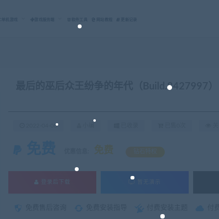
C单机游戏
游戏服务端
软件工具
网站教程
更新记录
最后的巫后众王纷争的年代（Build.8427997）
2022-04-08
小编
已收录
已售0次
关
免费
免费
优惠信息:
钻石特权
登录后下载
暂无演示
免费售后咨询
免费安装指导
付费安装主题
付