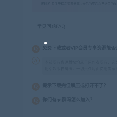
闲时游-专注于精品资源分享
»
最后的巫后众王纷争的年代（B
常见问题FAQ
免费下载或者VIP会员专享资源能
本站所有资源版权均属于原作者所有，这
用引起版权纠纷，一切责任均由使用者承担
提示下载完但解压或打开不了？
你们有qq群吗怎么加入？