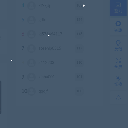
4
183
xf97jsj
积分
签到
5
154
gdlx
积分
客服
6
118
jq576464117
积分
篇
）
7
117
aosenlp0515
积分
反馈
8
110
a112233
积分
全屏
9
101
xinba001
积分
切换
10
100
qqqjf
积分