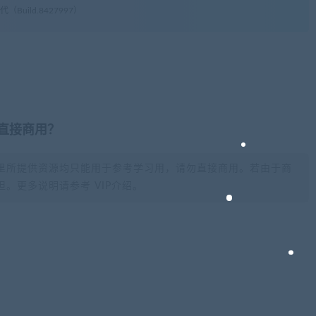
uild.8427997）
否直接商用？
里所提供资源均只能用于参考学习用，请勿直接商用。若由于商
。更多说明请参考 VIP介绍。