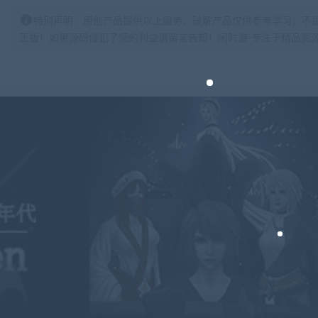
特别声明：原创产品提供以上服务，破解产品仅供参考学习，不
正版！如果源码侵犯了您的利益请留言告知！闲时游-专注于精品资源分享https: