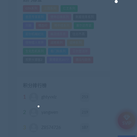
GTA系列
三国系列
仁王系列
会员专享系列
使命召唤系列
刺客信条系列
只狼
嗜血印
地平线系列
塞尔达传说
尼尔机械纪元
幽灵线东京
往日不再
怪物猎人世界
战地系列
战神系列
生化危机系列
看门狗系列
艾尔登法环
荒野大镖客2
赛博朋克2077
骑马与砍杀
积分排行榜
1
253
ghtyvxlz
积分
2
219
yangwen
积分
SVIP
3
187
Z8574726
积分