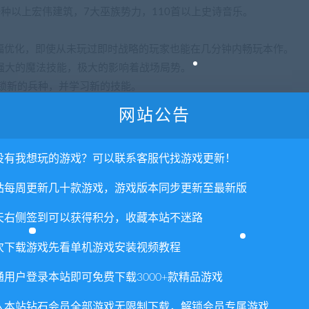
种以上宏伟建筑，7大巫族势力，110首以上史诗音乐。
大幅优化，即使从未玩过即时战略的玩家也能在几分钟内畅玩本作。
强大的魔法技能，极大的影响着战场局势。
解锁新的兵种，并学习新的技能。
操。合理分配各类资源，战略性的建造基地，组建军队，善用兵种
网站公告
没有我想玩的游戏？可以联系客服代找游戏更新！
战、闪电战、争夺战等9种游戏模式满足不同玩家的需求。
站每周更新几十款游戏，游戏版本同步更新至最新版
天右侧签到可以获得积分，收藏本站不迷路
次下载游戏先看单机游戏安装视频教程
通用户登录本站即可免费下载3000+款精品游戏
入本站钻石会员全部游戏无限制下载，解锁会员专属游戏