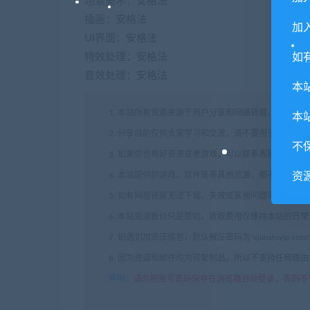
场景美术：安格法
插画：安格法
加入
UI界面：安格法
如
特效处理：安格法
音效处理：安格法
本
1. 本站所有资源来源于用户分享和网络转载，如有侵
本
2. 分享目的仅供大家学习和交流，请不要用于商业用途
不
3. 如果你也有好资源或者游戏，可以联系客服上传分
资
4. 本站提供的游戏、软件等等其他资源，都不包含技
5. 如有网盘链接无法下载、失效或其他问题等等，请
6. 本站资源售价只是赞助，收取费用仅维持本站的日
7. 如遇到加密压缩包，默认解压密码为"xianshivip.
8. 因为资源和软件均为可复制品，所以不支持任何理
声明
：
请勿把账号密码保存在浏览器自动登录，否则不