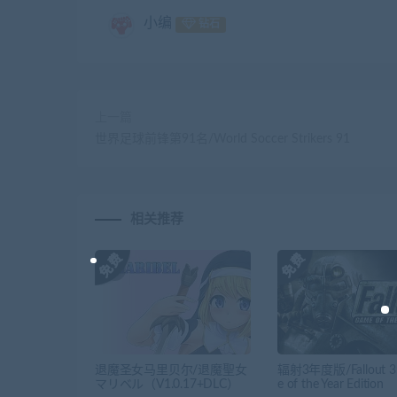
小编
钻石
上一篇
世界足球前锋第91名/World Soccer Strikers 91
相关推荐
退魔圣女马里贝尔/退魔聖女
辐射3年度版/Fallout 3
マリベル（V1.0.17+DLC）
e of the Year Edition