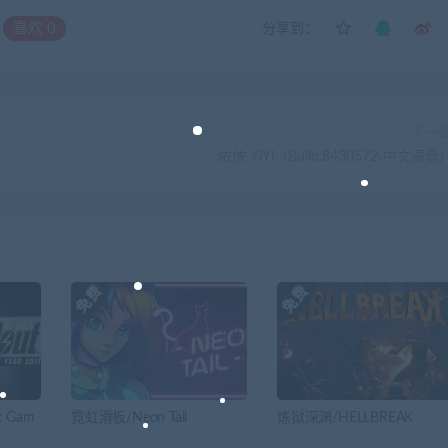
喜欢
0
分享到：
下一
依依 YiYi（Build.8430572-中文语音
: Gam
霓虹滑板/Neon Tail
炼狱深渊/HELLBREAK