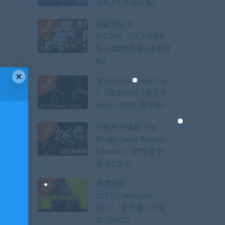
音轨+艺术设定集）
侠盗猎车手
5/GTA5（v1.70纯净
版-内置修改器+通关存
档）
×
鬼泣5/Devil May Cry
5（整合DMC5维吉尔
Vergil-全DLC豪华版）
女鬼桥开魂路/The
Bridge Curse Road to
Salvation（数位豪华
版-V1.5.6）
赛博朋克
2077/Cyberpunk
2077（豪华版2.20版
本-全DLC）