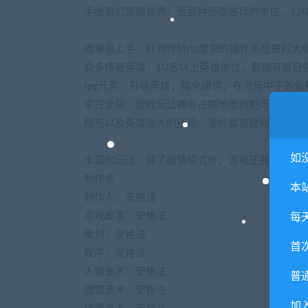
手绘奇幻黑暗世界：近百种形态各异的单位，120
简单易上手：针对传统rts复杂的操作系统进行
众多传奇英雄：10名以上英雄单位，都拥有各自
rpg元素：升级英雄，强化建筑，在流程中不断
掌控全局：游戏玩法拥有占据地图机制与战斗微
相克以及英雄强大的技能，最终赢取胜利。
如
丰富的玩法：除了剧情模式外，游戏还拥有遭遇
制作者
本
制作人：安格法
游戏故事：安格法
每
策划：安格法
首
程序：安格法
人物美术：安格法
普
建筑美术：安格法
加