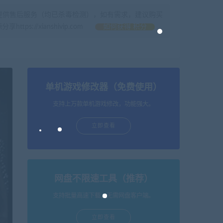
提供售后服务（均已杀毒检测），如有需求，建议购买
//xianshivip.com
如何获得 积分
单机游戏修改器（免费使用）
支持上万款单机游戏修改，功能强大。
立即查看
网盘不限速工具（推荐）
支持批量高速下载，无需网盘客户端。
立即查看