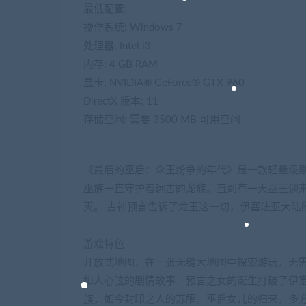
最低配置:
操作系统: Windows 7
处理器: Intel i3
内存: 4 GB RAM
显卡: NVIDIA® GeForce® GTX 960
DirectX 版本: 11
存储空间: 需要 3500 MB 可用空间
《最后的巫后：众王纷争的年代》是一款轻量级
巫族一直守护着远古的龙族。直到有一天巫王迎
灭。 古神预言告诉了龙王这一切，伊塞法亚大陆
游戏特色
开放式地图：在一张无缝大地图中探索游玩，无需
扣人心弦的剧情故事：预言之女的诞生打破了伊塞
族，如今封印之人的苏醒，巫后女儿的归来，多方