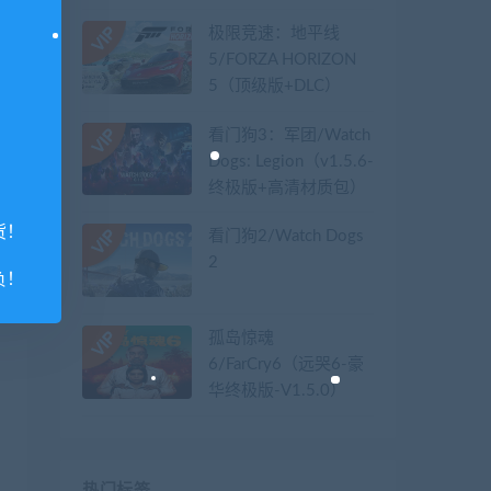
极限竞速：地平线
5/FORZA HORIZON
5（顶级版+DLC）
看门狗3：军团/Watch
Dogs: Legion（v1.5.6-
终极版+高清材质包）
货！
看门狗2/Watch Dogs
2
负！
孤岛惊魂
6/FarCry6（远哭6-豪
华终极版-V1.5.0）
热门标签