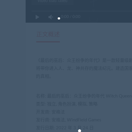
Video load failed
0:00
/
0:00
正文概述
《最后的巫后：众王纷争的年代》是一款轻量级
将带你进入人、龙、神共存的魔法纪元。建造国
的真相。
名称: 最后的巫后：众王纷争的年代 Witch Queen
类型: 独立, 角色扮演, 模拟, 策略
开发商: 安格法
发行商: 安格法, WindField Games
发行日期: 2022 年 3 月 24 日