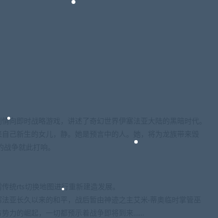
剧情向即时战略游戏，讲述了奇幻世界伊塞法亚大陆的黑暗时代。
来自己新生的女儿，静。她是预言中的人。她，将为龙族带来毁
的战争就此打响。
传统rts切换地图进行重新建造发展。
法亚长久以来的和平，战后暂由神迹之主艾米·蒂奥临时掌管巫
势力的崛起，一切都预示着战争即将到来……