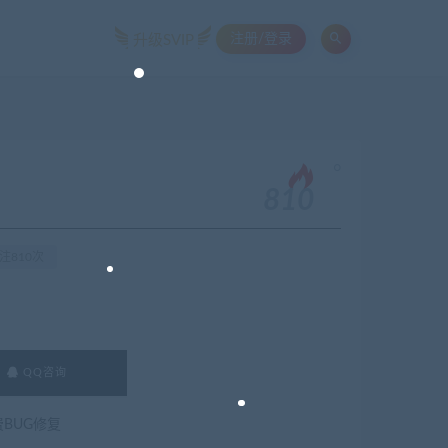
注册/登录
升级SVIP
。
810
注810次
QQ咨询
费BUG修复