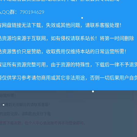
QQ群：790194629
有网盘链接无法下载，失效或其他问题，请联系客服处理！
站资源均来源于互联网，如有侵权请联系站长！将第一时间删除
权或不妥之处资源请联系客服处理！
站资源售价只是赞助，收取费用仅维持本站的日常运营所需！
!
保证所有资源完整可用，由于资源的特殊性，下载后一律不予退
享，分享有积分奖励和额外收入！
源仅供学习参考请勿商用或其它非法用途，否则一切后果用户自
术服务请大家谅解！
联系客服处理！
常运营所需！
com",如遇到无法解压的请联系客服！
由的退款兑现，请斟酌后支付下载
重置下载次数，在个人中心退出账号再手动登录即可。