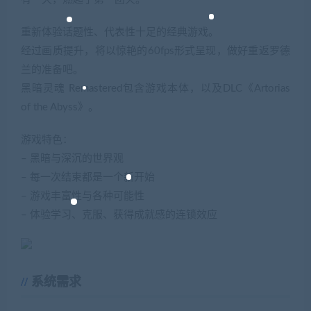
重新体验话题性、代表性十足的经典游戏。
经过画质提升，将以惊艳的60fps形式呈现，做好重返罗德
兰的准备吧。
黑暗灵魂 Remastered包含游戏本体，以及DLC《Artorias
of the Abyss》。
游戏特色：
– 黑暗与深沉的世界观
– 每一次结束都是一个新开始
– 游戏丰富性与各种可能性
– 体验学习、克服、获得成就感的连锁效应
系统需求