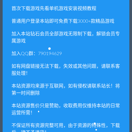
供资源均只能用于参考学习用，请勿直接商用。
首次下载游戏先看单机游戏安装视频教程
若由于商用引起版权纠纷，一切责任均由使用者
普通用户登录本站即可免费下载3000+款精品游戏
承担。更多说明请参考 VIP介绍。
加入本站钻石会员全部游戏无限制下载，解锁会员专
提示下载完但解压或打开不了？
属游戏
加入QQ群：790194629
你们有qq群吗怎么加入？
如有网盘链接无法下载，失效或其他问题，请联系客
服处理！
喜欢
0
分享到：
本站资源均来源于互联网，如有侵权请联系站长！将
第一时间删除
本站资源售价只是赞助，收取费用仅维持本站的日常
上一篇
下一篇
运营所需！
投资模拟器：打工篇
喝酒吧女仆-回归/DRINK BAR
不保证所有资源完整可用，由于资源的特殊性，下载
（V1.0.22）
MAID-REGRESSION