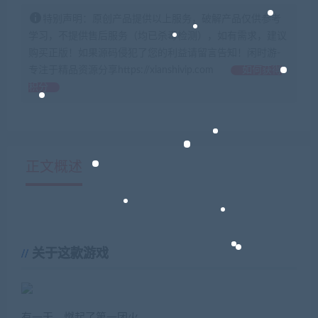
特别声明：原创产品提供以上服务，破解产品仅供参考
学习，不提供售后服务（均已杀毒检测），如有需求，建议
购买正版！如果源码侵犯了您的利益请留言告知！闲时游-
专注于精品资源分享https://xianshivip.com
如何获得
积分
正文概述
关于这款游戏
有一天，燃起了第一团火。