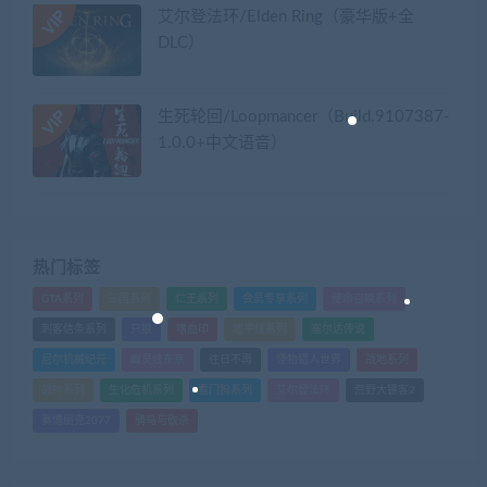
艾尔登法环/Elden Ring（豪华版+全
DLC）
生死轮回/Loopmancer（Build.9107387-
1.0.0+中文语音）
热门标签
GTA系列
三国系列
仁王系列
会员专享系列
使命召唤系列
刺客信条系列
只狼
嗜血印
地平线系列
塞尔达传说
尼尔机械纪元
幽灵线东京
往日不再
怪物猎人世界
战地系列
战神系列
生化危机系列
看门狗系列
艾尔登法环
荒野大镖客2
赛博朋克2077
骑马与砍杀