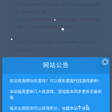
8. 因为资源和软件均为可复制品，所以不支持任何理由的退款兑
现，请斟酌后支付下载
声明
：
请勿把账号密码保存在浏览器自动登录，否则不重置下载
次数，在个人中心退出账号再手动登录即可。
闲时游-专注于精品资源分享
»
黑暗之魂重制版/Dark Souls：
Remastered
×
网站公告
常见问题FAQ
如没有我想玩的游戏？可以联系客服代找游戏更新！
本站每周更新几十款游戏，游戏版本同步更新至最新
免费下载或者VIP会员专享资源能否直接商
版
用？
每天右侧签到可以获得积分，收藏本站不迷路
本站所有资源版权均属于原作者所有，这里所提