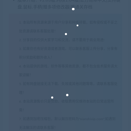
版本介绍：v1.03版.内核1.04版|官方简体中文|支持键
盘.鼠标.手柄|赠多项修改器|赠通关存档
1. 本站所有资源来源于用户分享和网络转载，如有侵权或不妥之
处资源请联系客服处理！
2. 分享目的仅供大家学习和交流，请不要用于商业用途!
3. 如果你也有好资源或者游戏，可以联系客服上传分享，分享有
积分奖励和额外收入！
4. 本站提供的游戏、软件等等其他资源，都不包含技术服务请大
家谅解！
5. 如有网盘链接无法下载、失效或其他问题等等，请联系客服处
理！
6. 本站资源售价只是赞助，收取费用仅维持本站的日常运营所
需！
7. 如遇到加密压缩包，默认解压密码为"xianshivip.com",如遇到
无法解压的请联系客服！