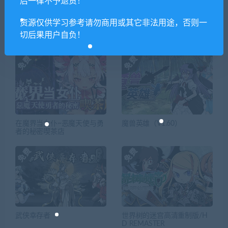
后一律不予退货！
资源仅供学习参考请勿商用或其它非法用途，否则一
切后果用户自负！
相关推荐
在魔界当女仆~恶魔天使与勇
魔兽英雄（V1.60）
者的秘密喫茶店
武侠幸存者
世界树的迷宫高清重制版/H
D REMASTER