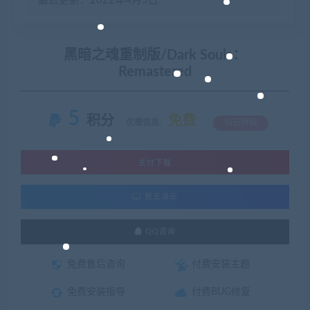
最近更新：2022年4月5日
黑暗之魂重制版/Dark Souls：
Remastered
5
积分
免费
优惠信息:
钻石特权
支付下载
暂无演示
QQ咨询
免费售后咨询
付费安装主题
免费安装指导
付费BUG修复