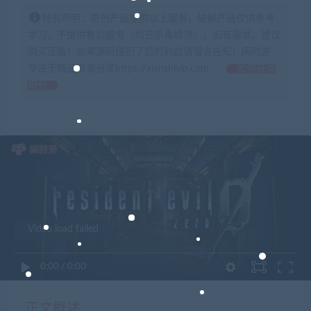
特别声明：原创产品提供以上服务，破解产品仅供参考
学习，不提供售后服务（均已杀毒检测），如有需求，建议
购买正版！如果源码侵犯了您的利益请留言告知！闲时游-
专注于精品资源分享https://xianshivip.com
如何获得
积分
Video load failed
0:00
/
0:00
正文概述