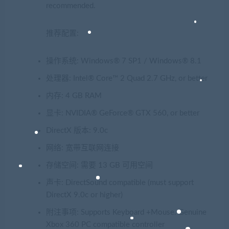
recommended.
推荐配置:
操作系统: Windows® 7 SP1 / Windows® 8.1
处理器: Intel® Core™ 2 Quad 2.7 GHz, or better
内存: 4 GB RAM
显卡: NVIDIA® GeForce® GTX 560, or better
DirectX 版本: 9.0c
网络: 宽带互联网连接
存储空间: 需要 13 GB 可用空间
声卡: DirectSound compatible (must support
DirectX 9.0c or higher)
附注事项: Supports Keyboard +Mouse. Genuine
Xbox 360 PC compatible controller