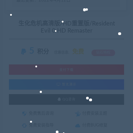
最近更新：2022年4月12日
生化危机高清版/HD重置版/Resident
Evil 0 HD Remaster
5
积分
免费
优惠信息:
钻石特权
支付下载
暂无演示
QQ咨询
免费售后咨询
付费安装主题
免费安装指导
付费BUG修复