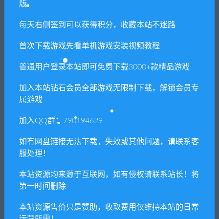
版
免费下载或者VIP会员专享资源能否直接商
每天右侧签到可以获得积分，收藏本站不迷路
用？
首次下载游戏先看单机游戏安装视频教程
本站所有资源版权均属于原作者所有，这里所提
普通用户登录本站即可免费下载3000+款精品游戏
供资源均只能用于参考学习用，请勿直接商用。
若由于商用引起版权纠纷，一切责任均由使用者
加入本站钻石会员全部游戏无限制下载，解锁会员专
承担。更多说明请参考 VIP介绍。
属游戏
加入QQ群：790194629
提示下载完但解压或打开不了？
如有网盘链接无法下载，失效或其他问题，请联系客
你们有qq群吗怎么加入？
服处理！
本站资源均来源于互联网，如有侵权请联系站长！将
第一时间删除
喜欢
0
分享到：
本站资源售价只是赞助，收取费用仅维持本站的日常