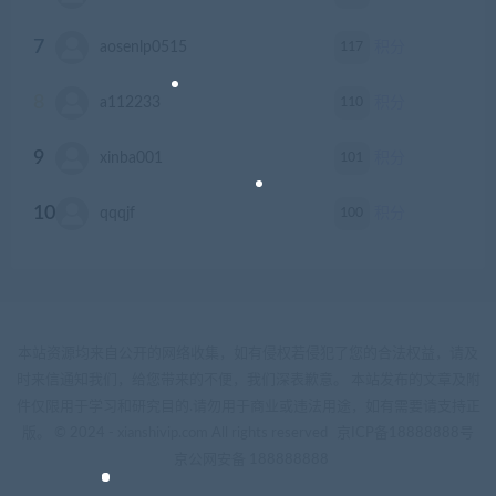
7
117
aosenlp0515
积分
8
110
a112233
积分
9
101
xinba001
积分
10
100
qqqjf
积分
本站资源均来自公开的网络收集，如有侵权若侵犯了您的合法权益，请及
时来信通知我们，给您带来的不便，我们深表歉意。 本站发布的文章及附
件仅限用于学习和研究目的.请勿用于商业或违法用途，如有需要请支持正
版。 © 2024 - xianshivip.com All rights reserved
京ICP备18888888号
京公网安备 188888888