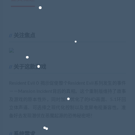
关注焦点
关于这款游戏
Resident Evil 0 揭示促使整个Resident Evil系列发生的事件
－－Mansion Incident背后的真相。这个重制版维持了故事
及游戏的原本性外，同时加入优化了的HD画面、5.1环回
立体声道、可选择之现代化控制以及宽屏电视兼容性。准
备好去发现潜伏在恶魔起源的恐怖秘密吧！
系统需求