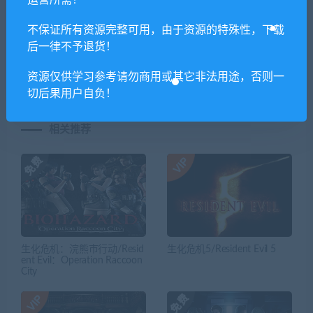
运营所需！
不保证所有资源完整可用，由于资源的特殊性，下载
上一篇
下一篇
后一律不予退货！
日日夜夜
监狱建筑师/Prison
Architect（Build 20210726）
资源仅供学习参考请勿商用或其它非法用途，否则一
切后果用户自负！
相关推荐
生化危机：浣熊市行动/Resid
生化危机5/Resident Evil 5
ent Evil：Operation Raccoon
City