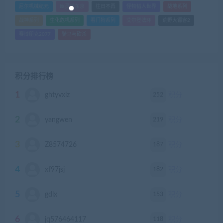
尼尔机械纪元
幽灵线东京
往日不再
怪物猎人世界
战地系列
战神系列
生化危机系列
看门狗系列
艾尔登法环
荒野大镖客2
赛博朋克2077
骑马与砍杀
积分排行榜
1
252
ghtyvxlz
积分
2
219
yangwen
积分
3
187
Z8574726
积分
4
182
xf97jsj
积分
5
153
gdlx
积分
6
118
jq576464117
积分