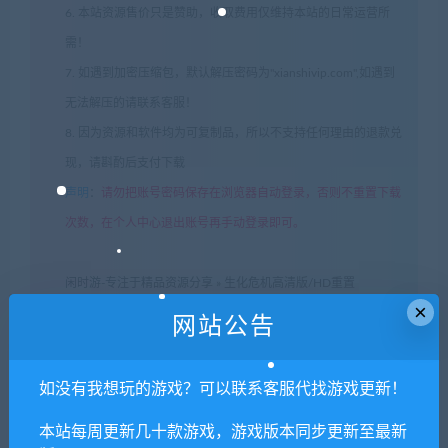
6. 本站资源售价只是赞助，收取费用仅维持本站的日常运营所
需！
7. 如遇到加密压缩包，默认解压密码为"xianshivip.com",如遇到
无法解压的请联系客服！
8. 因为资源和软件均为可复制品，所以不支持任何理由的退款兑
现，请斟酌后支付下载
声明
：
请勿把账号密码保存在浏览器自动登录，否则不重置下载
次数，在个人中心退出账号再手动登录即可。
闲时游-专注于精品资源分享
»
生化危机高清版/HD重置
×
版/Resident Evil 0 HD Remaster
网站公告
如没有我想玩的游戏？可以联系客服代找游戏更新！
常见问题FAQ
本站每周更新几十款游戏，游戏版本同步更新至最新