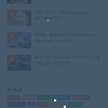
文明6-文明VI（更新英国统治者包
DLC+含5/4/3/）
地平线：黎明时分/零之曙光/Horizon
Zero Dawn（v1.10.H2）
幽灵行者/Ghostrunner（V.40079626-豪
华版全DLC-霓虹礼包）
热门标签
GTA系列
三国系列
仁王系列
会员专享系列
使命召唤系列
刺客信条系列
只狼
嗜血印
地平线系列
塞尔达传说