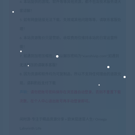
4. 本站提供的游戏、软件等等其他资源，都不包含技术服务请大
家谅解！
5. 如有网盘链接无法下载、失效或其他问题等等，请联系客服处
理！
6. 本站资源售价只是赞助，收取费用仅维持本站的日常运营所
需！
7. 如遇到加密压缩包，默认解压密码为"xianshivip.com",如遇到
无法解压的请联系客服！
8. 因为资源和软件均为可复制品，所以不支持任何理由的退款兑
现，请斟酌后支付下载
声明
：
请勿把账号密码保存在浏览器自动登录，否则不重置下载
次数，在个人中心退出账号再手动登录即可。
闲时游-专注于精品资源分享
»
欧米茄迷官人生/ Omega
Labyrinth Life