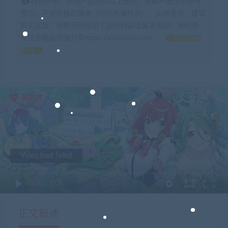
特别声明：原创产品提供以上服务，破解产品仅供参考
学习，不提供售后服务（均已杀毒检测），如有需求，建议
购买正版！如果源码侵犯了您的利益请留言告知！闲时游-
专注于精品资源分享https://xianshivip.com
如何获得
积分
Video load failed
0:00
/
0:00
正文概述