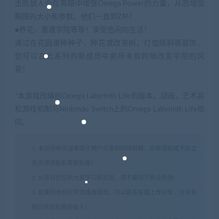
击败敌人会在黑暗中增强Omega Power的力量，从而增加
胸围的大小和参数。他们一直到Z杯！
●养花，重建学院等等！享受悠闲的生活！
通过在花园里种种子，种花或改变树，灯或倾斜等装饰，
您可以在此系列的新成员中前所未有的地改变学院的风
景！
*本游戏改编自Omega Labyrinth Life的版本。动画，艺术品
和游戏机制与Nintendo Switch上的Omega Labyrinth Life相
同。
1. 本站所有资源来源于用户分享和网络转载，如有侵权或不妥之
处资源请联系客服处理！
2. 分享目的仅供大家学习和交流，请不要用于商业用途!
3. 如果你也有好资源或者游戏，可以联系客服上传分享，分享有
积分奖励和额外收入！