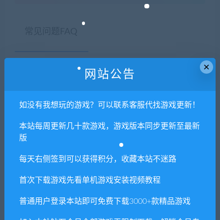
常见问题FAQ
×
免费下载或者VIP会员专享资源能否直接商
网站公告
用？
如没有我想玩的游戏？可以联系客服代找游戏更新！
本站所有资源版权均属于原作者所有，这里所提
供资源均只能用于参考学习用，请勿直接商用。
本站每周更新几十款游戏，游戏版本同步更新至最新
若由于商用引起版权纠纷，一切责任均由使用者
版
承担。更多说明请参考 VIP介绍。
每天右侧签到可以获得积分，收藏本站不迷路
提示下载完但解压或打开不了？
首次下载游戏先看单机游戏安装视频教程
普通用户登录本站即可免费下载3000+款精品游戏
你们有qq群吗怎么加入？