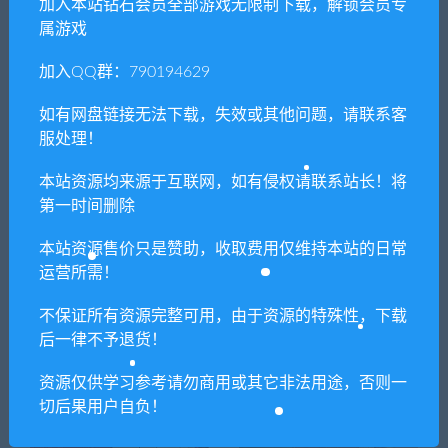
加入本站钻石会员全部游戏无限制下载，解锁会员专
属游戏
喜欢
0
分享到：
加入QQ群：790194629
如有网盘链接无法下载，失效或其他问题，请联系客
服处理！
上一篇
下一篇
本站资源均来源于互联网，如有侵权请联系站长！将
海贼王：世界探索者/One
地堡/The
第一时间删除
Piece: World Seeker
Bunker（Build.20210903）
本站资源售价只是赞助，收取费用仅维持本站的日常
运营所需！
相关推荐
不保证所有资源完整可用，由于资源的特殊性，下载
后一律不予退货！
资源仅供学习参考请勿商用或其它非法用途，否则一
切后果用户自负！