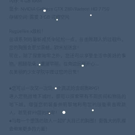
内存: 4 GB RAM
显卡: NVIDIA GeForce GTX 280/Radeon HD 7750
存储空间: 需要 3 GB 可用空间
Roguelike x放松！
在该系列的最新成员中轻松一点，在击败敌人的过程中，
您的胸围会更加震撼，欧米茄迷宫！
现在，除了探索地牢之外，您还可以享受生活中美好的事
物。照顾花朵，重建学院，在旁边玩得开心…
在美丽的少女学院中度过您的日常！
●您可以一次又一次玩一个真正的流氓类RPG！
进入您挑战地下城时，都可以探索带有不同房间和物品的
地下城。增强您的装备并明智地利用您的技能来击败敌
人。甚至有99层的地牢！
●与每一个堕落的敌人一起扩大自己的胸围！更强大的乳腺
会带来更多的力量！