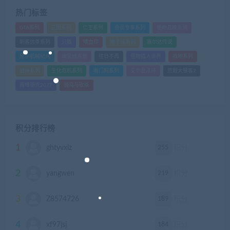
热门标签
GTA系列
三国系列
仁王系列
会员专享系列
使命召唤系列
刺客信条系列
只狼
嗜血印
地平线系列
塞尔达传说
尼尔机械纪元
幽灵线东京
往日不再
怪物猎人世界
战地系列
战神系列
生化危机系列
看门狗系列
艾尔登法环
荒野大镖客2
赛博朋克2077
骑马与砍杀
积分排行榜
1
255
ghtyvxlz
积分
2
219
yangwen
积分
3
189
Z8574726
积分
4
184
xf97jsj
积分