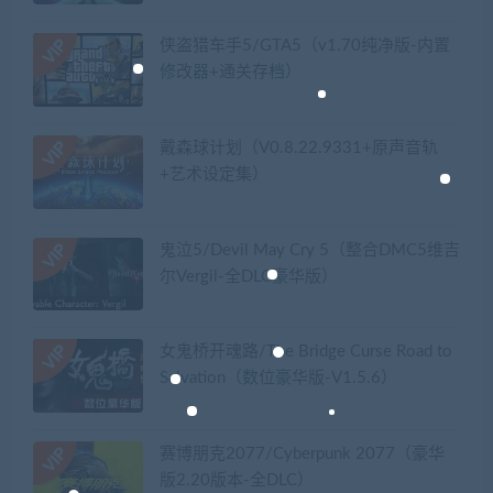
侠盗猎车手5/GTA5（v1.70纯净版-内置
修改器+通关存档）
戴森球计划（V0.8.22.9331+原声音轨
+艺术设定集）
鬼泣5/Devil May Cry 5（整合DMC5维吉
尔Vergil-全DLC豪华版）
女鬼桥开魂路/The Bridge Curse Road to
Salvation（数位豪华版-V1.5.6）
赛博朋克2077/Cyberpunk 2077（豪华
版2.20版本-全DLC）