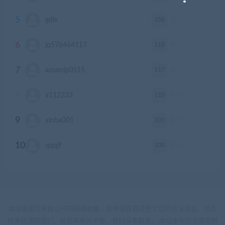
5
156
gdlx
积分
6
118
jq576464117
积分
7
117
aosenlp0515
积分
8
110
a112233
积分
9
101
xinba001
积分
10
100
qqqjf
积分
本站资源均来自公开的网络收集，如有侵权若侵犯了您的合法权益，请及
时来信通知我们，给您带来的不便，我们深表歉意。 本站发布的文章及附