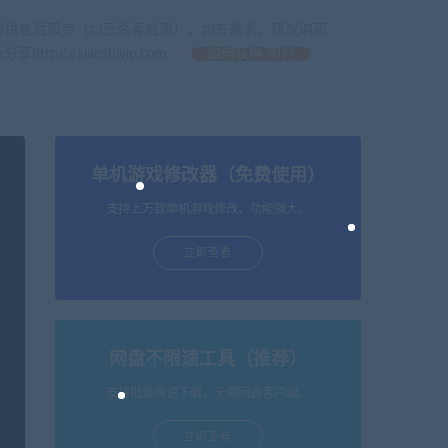
提供售后服务（均已杀毒检测），如有需求，建议购买
//xianshivip.com
如何获得 积分
单机游戏修改器（免费使用）
支持上万款单机游戏修改，功能强大。
立即查看
网盘不限速工具（推荐）
支持批量高速下载，无需网盘客户端。
立即查看