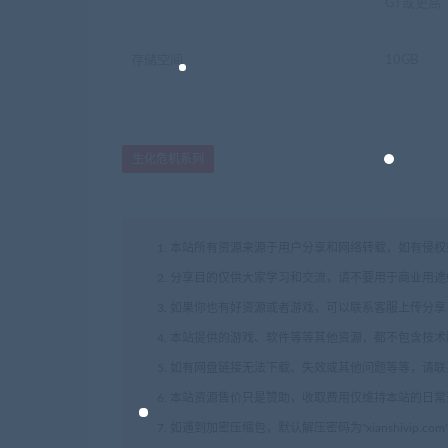
GT或更高
存储空间
10GB
生化危机系列
1. 本站所有资源来源于用户分享和网络转载，如有侵
2. 分享目的仅供大家学习和交流，请不要用于商业用途
3. 如果你也有好资源或者游戏，可以联系客服上传分
4. 本站提供的游戏、软件等等其他资源，都不包含技
5. 如有网盘链接无法下载、失效或其他问题等等，请
6. 本站资源售价只是赞助，收取费用仅维持本站的日
7. 如遇到加密压缩包，默认解压密码为"xianshivip.