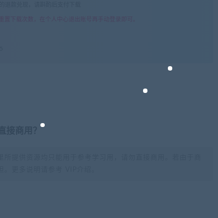
由的退款兑现，请斟酌后支付下载
重置下载次数，在个人中心退出账号再手动登录即可。
5
否直接商用？
里所提供资源均只能用于参考学习用，请勿直接商用。若由于商
。更多说明请参考 VIP介绍。