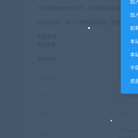
加
不是用狙击枪的情况下，有时候瞄准头都不见得
加入
坑爹的QTE，第一次遇到很容易死，即使是打过
如
配置要求
本
最低配置
本
推荐配置
不
操作系统
Windows 
资
CPU
Core 2 Du
内存
2GB
ATI Radeo
显卡