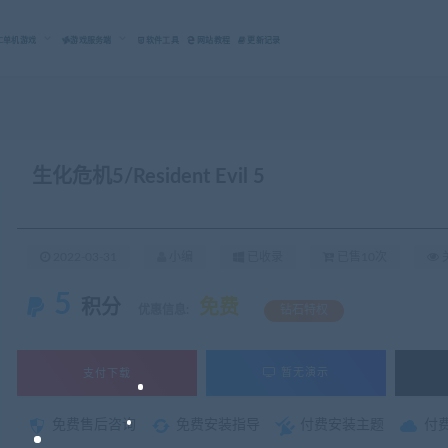
C单机游戏
游戏服务端
软件工具
网站教程
更新记录
生化危机5/Resident Evil 5
2022-03-31
小编
已收录
已售10次
关
5
积分
免费
优惠信息:
钻石特权
支付下载
暂无演示
免费售后咨询
免费安装指导
付费安装主题
付