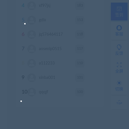
4
183
xf97jsj
积分
签到
5
153
gdlx
积分
6
118
客服
jq576464117
积分
7
117
aosenlp0515
积分
反馈
8
110
a112233
积分
全屏
9
101
xinba001
积分
切换
10
100
qqqjf
积分