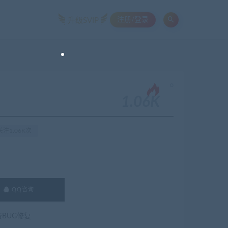
注册/登录
升级SVIP
。
1.06K
注1.06K次
QQ咨询
费BUG修复