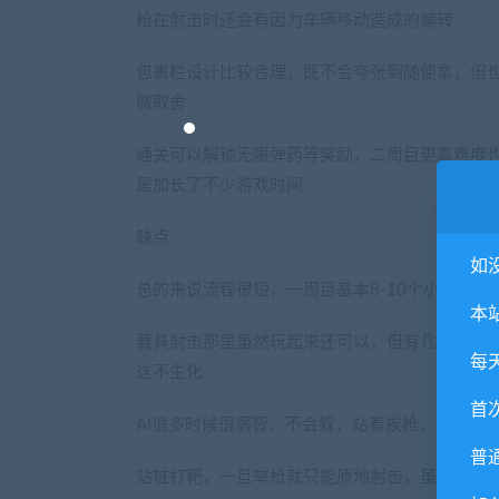
枪在射击时还会有因为车辆移动造成的偏转
包裹栏设计比较合理，既不会夸张到随便拿，但
微取舍
通关可以解锁无限弹药等奖励，二周目更高难度
是加长了不少游戏时间
缺点
如
总的来说流程很短，一周目基本8-10个小时左右
本
载具射击那里虽然玩起来还可以，但有几个BOS
每
这不生化
首
AI很多时候很弱智，不会躲，站着挨枪，有时候
普
站桩打靶，一旦举枪就只能原地射击，虽然6代