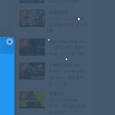
音轨+艺术设定集）
侠盗猎车手
5/GTA5（v1.70纯净
版-内置修改器+通关存
档）
×
鬼泣5/Devil May Cry
5（整合DMC5维吉尔
Vergil-全DLC豪华版）
女鬼桥开魂路/The
Bridge Curse Road to
Salvation（数位豪华
版-V1.5.6）
赛博朋克
2077/Cyberpunk
2077（豪华版2.20版
本-全DLC）