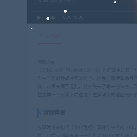
Video load failed
0:00
/
0:00
正文概述
游戏介绍
《生化危机5（Resident Evil 5）》的
发生了类似种族冲突的纷争，居民们情绪激动且
样，这里充满了混乱，社会失去了本来的秩序，
在这样一个背景下前往这个充满动荡的地区展开
游戏背景
故事发生在初代《生化危机》事件结束后的10年，
在，目前克瑞斯隶属于一个名为“BSAA”的组