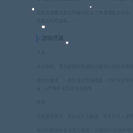
目前克瑞斯究竟为何被派往这个充满混乱的地区，
竟是为何而战呢……”
游戏评测
亮点
主线联机，而且解锁的服装和武器可以联机时使
适合的难度，一周目建议普通难度，打起来还是
躲，6代弹药太足完全是虐怪
优点
比较遵照现实，比如在矿坑那里，不拿灯什么都
载具和其他射击道具的使用，过场和BOSS站时