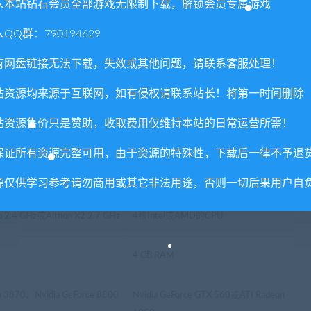
入本站钻石会员全部游戏无限制下载，解锁会员专属游戏
能秒杀，判定有点奇怪
QQ群：790194629
以后再重复打，失误率也很高，很坑人
有网盘链接无法下载，失效或其他问题，请联系客服处理！
站资源均来源于互联网，如有侵权请联系站长！将第一时间删除
站资源售价只是赞助，收取费用仅维持本站的日常运营所需！
保证所有资源完整可用，由于资源的特殊性，下载后一律不予退
7
Windows 7+ 64bit
源仅供学习参考请勿商用或其它非法用途，否则一切后果用户自
o 2.4 GHz或Althon X2 2.7 GHz
4核Intel或AMD的CPU
4 GB RAM
n 3870、Nvidia GeForce 8800
Nvidia GeForce GTX 560或ATI Radeon