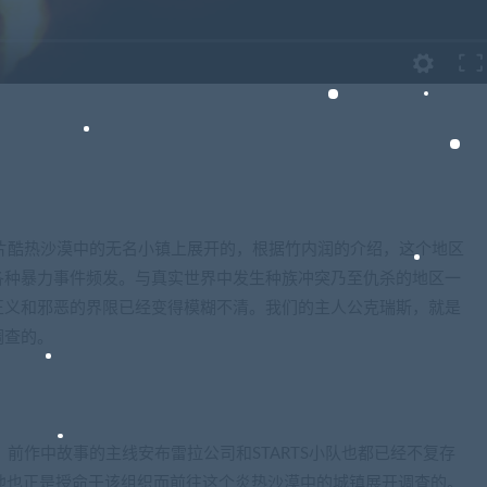
故事是在一片酷热沙漠中的无名小镇上展开的，根据竹内润的介绍，这个地区
各种暴力事件频发。与真实世界中发生种族冲突乃至仇杀的地区一
正义和邪恶的界限已经变得模糊不清。我们的主人公克瑞斯，就是
调查的。
前作中故事的主线安布雷拉公司和STARTS小队也都已经不复存
织，他也正是授命于该组织而前往这个炎热沙漠中的城镇展开调查的。