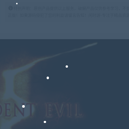
特别声明：原创产品提供以上服务，破解产品仅供参考学习，不
正版！如果源码侵犯了您的利益请留言告知！闲时游-专注于精品资源分享https: