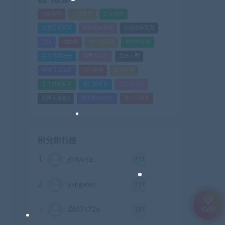
GTA系列
三国系列
仁王系列
会员专享系列
使命召唤系列
刺客信条系列
只狼
嗜血印
地平线系列
塞尔达传说
尼尔机械纪元
幽灵线东京
往日不再
怪物猎人世界
战地系列
战神系列
生化危机系列
看门狗系列
艾尔登法环
荒野大镖客2
赛博朋克2077
骑马与砍杀
积分排行榜
1
252
ghtyvxlz
积分
2
219
yangwen
积分
3
187
Z8574726
积分
SVIP