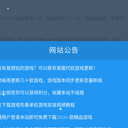
也不像0代那样要丢一路，稍微显得小了一点，但基本够用，需要稍
也不算难，而且可以干掉一些一周目弹药不足没有干掉的怪，也算
网站公告
没有我想玩的游戏？可以联系客服代找游戏更新！
就能通
站每周更新几十款游戏，游戏版本同步更新至最新版
S也是用载具武器打的，这就有点奇怪了，简直像是玩光枪游戏了，
天右侧签到可以获得积分，收藏本站不迷路
次下载游戏先看单机游戏安装视频教程
你打得好好的，同伴死了，简直莫名
通用户登录本站即可免费下载3000+款精品游戏
以前的生化一直都是这样，但始终觉得不太习惯