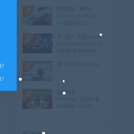
极限竞速：地平线
5/FORZA HORIZON
5（顶级版+DLC）
看门狗3：军团/Watch
Dogs: Legion（v1.5.6-
终极版+高清材质包）
看门狗2/Watch Dogs
货！
2
负！
孤岛惊魂
6/FarCry6（远哭6-豪
华终极版-V1.5.0）
热门标签