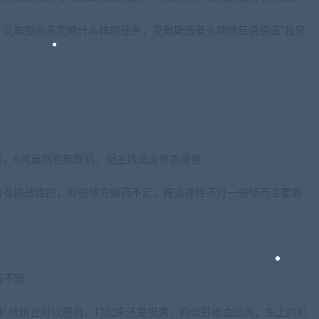
又是授命来完成什么样的任务，克瑞斯低着头喃喃自语说道“我究
用，6代虽然也能联机，但主线是没有衣服换
很有挑战性的，有些地方弹药不足，得选择性不打一些怪而主要靠
看不到
有机枪炮台可以使用，打起来还是挺爽，持续开枪会过热，车上的机