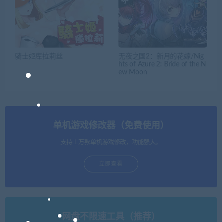
骑士姬库拉莉丝
无夜之国2：新月的花嫁/Nig
hts of Azure 2: Bride of the N
ew Moon
单机游戏修改器（免费使用）
支持上万款单机游戏修改，功能强大。
立即查看
网盘不限速工具（推荐）