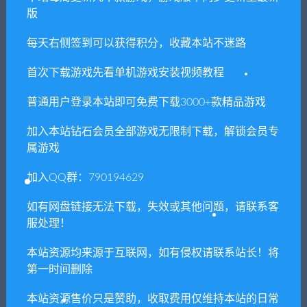
版
免费下载或者VIP会员专享资源能否直接商
用？
每天右侧签到可以获得积分，收藏本站不迷路
首次下载游戏先看单机游戏安装视频教程
本站所有资源版权均属于原作者所有，这里所提
供资源均只能用于参考学习用，请勿直接商用。
普通用户登录本站即可免费下载3000+款精品游戏
若由于商用引起版权纠纷，一切责任均由使用者
承担。更多说明请参考 VIP介绍。
加入本站钻石会员全部游戏无限制下载，解锁会员专
属游戏
提示下载完但解压或打开不了？
加入QQ群：790194629
如有网盘链接无法下载，失效或其他问题，请联系客
你们有qq群吗怎么加入？
服处理！
本站资源均来源于互联网，如有侵权请联系站长！将
第一时间删除
喜欢
0
分享到：
本站资源售价只是赞助，收取费用仅维持本站的日常