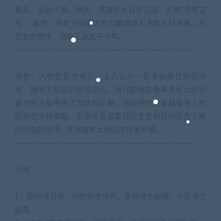
基业。至此人族，妖族，灵族进入百年之战，史称“灵龏之
乱”。最终，神女凭借强大的力量携族人大败人妖两族，从
此划定秩序，迫使三族太平千年。
——————————————————————————————–
角色：人物暂定为单人，主人公为一名未知身世的驱妖
师，拥有不知名的邪恶诅咒，诅咒能给主角带来巨大的力
量也给主角带来了肉体的反噬，当使用的力量越强身上的
图腾就会越耀眼。主角寻宝盗墓探险主要的目的是为了解
除自身的诅咒，主线基本上围绕这件事开展。
——————————————————————————————–
玩法
1，植物可引燃，动物能被烤熟，鱼能电也能捕，水能漂也
能潜。