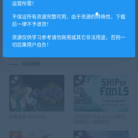
运营所需！
上一篇
下一篇
不保证所有资源完整可用，由于资源的特殊性，下载
质量效应:仙女座/Mass
无双全明星/WARRIORS ALL-
后一律不予退货！
Effect：Andromeda（v1.10豪
STARS
华版）
资源仅供学习参考请勿商用或其它非法用途，否则一
切后果用户自负！
相关推荐
仙肴圣餐/Ambrosia
同舟共济/Ship of Fools单机/
同屏双人/网络联机