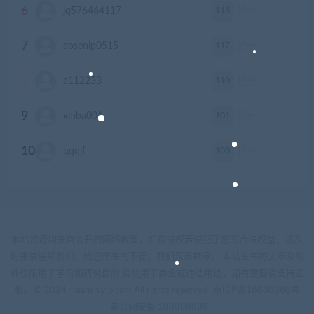
6
118
jq576464117
积分
7
117
aosenlp0515
积分
8
110
a112233
积分
9
101
xinba001
积分
10
100
qqqjf
积分
本站资源均来自公开的网络收集，如有侵权若侵犯了您的合法权益，请及
时来信通知我们，给您带来的不便，我们深表歉意。 本站发布的文章及附
件仅限用于学习和研究目的.请勿用于商业或违法用途，如有需要请支持正
版。 © 2024 - xianshivip.com All rights reserved
京ICP备18888888号
京公网安备 188888888