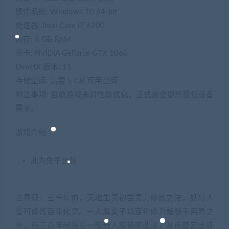
操作系统: Windows 10 64-bit
处理器: Intel Core i7 6700
内存: 8 GB RAM
显卡: NVIDIA GeForce GTX 1060
DirectX 版本: 11
存储空间: 需要 5 GB 可用空间
附注事项: 目前游戏未对性能优化，正式版会更新最低设备
需求。
游戏介绍
此为免平台版
世界观：三千年前，天地生灵初尝灵力修炼之法，妖与人
皆可修炼百年化灵。一人族女子以百年修为超脱于两界之
外，后三百年间指引一部分人族修炼此法，从而奠定灵族