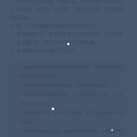
2，NPC可攻击可调戏，可被交互。也可引导与误导玩家。
3，火烧物，水灭火，水传雷，元素亦可克敌，符石锻造，
材料采集。
4，每一个选择都能影响获得物与剧情分支。
5，武学秘籍学习，前置状态激活下阶段技能，告别滚键。
6，多武器切换，随心所欲创造自己的套路。
7，偷学摄取BOSS的能力为己用。
1. 本站所有资源来源于用户分享和网络转载，如有侵权或不妥之
处资源请联系客服处理！
2. 分享目的仅供大家学习和交流，请不要用于商业用途!
3. 如果你也有好资源或者游戏，可以联系客服上传分享，分享有
积分奖励和额外收入！
4. 本站提供的游戏、软件等等其他资源，都不包含技术服务请大
家谅解！
5. 如有网盘链接无法下载、失效或其他问题等等，请联系客服处