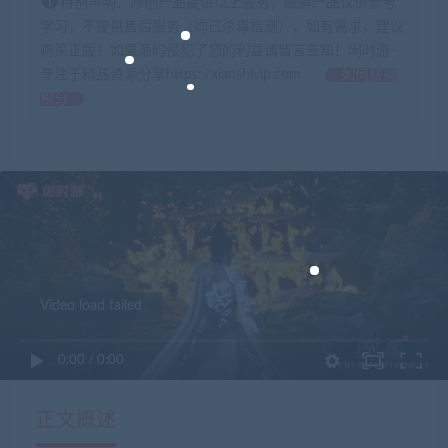
特别声明：原创产品提供以上服务，破解产品仅供参考
学习，不提供售后服务（均已杀毒检测），如有需求，建议
购买正版！如果源码侵犯了您的利益请留言告知！闲时游-
专注于精品资源分享https://xianshivip.com
如何获得
积分
Video load failed
0:00
/
0:00
正文概述