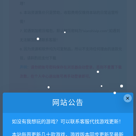
理！
6. 本站资源售价只是赞助，收取费用仅维持本站的日常运营所
需！
7. 如遇到加密压缩包，默认解压密码为"xianshivip.com",如遇到
无法解压的请联系客服！
8. 因为资源和软件均为可复制品，所以不支持任何理由的退款兑
现，请斟酌后支付下载
声明
：
请勿把账号密码保存在浏览器自动登录，否则不重置下载
次数，在个人中心退出账号再手动登录即可。
闲时游-专注于精品资源分享
»
琉隐试用版（V20210316）
×
网站公告
常见问题FAQ
如没有我想玩的游戏？可以联系客服代找游戏更新！
本站每周更新几十款游戏，游戏版本同步更新至最新