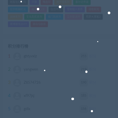
刺客信条系列
只狼
嗜血印
地平线系列
塞尔达传说
尼尔机械纪元
幽灵线东京
往日不再
怪物猎人世界
战地系列
战神系列
生化危机系列
看门狗系列
艾尔登法环
荒野大镖客2
赛博朋克2077
骑马与砍杀
积分排行榜
1
255
ghtyvxlz
积分
2
219
yangwen
积分
3
190
Z8574726
积分
4
185
xf97jsj
积分
5
156
gdlx
积分