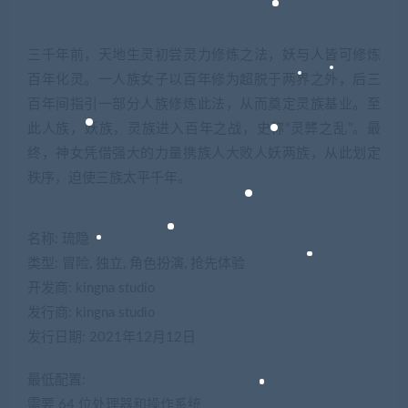
三千年前，天地生灵初尝灵力修炼之法，妖与人皆可修炼
百年化灵。一人族女子以百年修为超脱于两界之外，后三
百年间指引一部分人族修炼此法，从而奠定灵族基业。至
此人族，妖族，灵族进入百年之战，史称“灵龏之乱”。最
终，神女凭借强大的力量携族人大败人妖两族，从此划定
秩序，迫使三族太平千年。
名称: 琉隐
类型: 冒险, 独立, 角色扮演, 抢先体验
开发商: kingna studio
发行商: kingna studio
发行日期: 2021年12月12日
最低配置:
需要 64 位处理器和操作系统