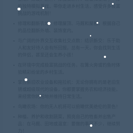
的独特模拟游戏，带你走进乡村生活，感受许多极富
挑战的游戏机制！
修理和翻新农场：修理屋顶、马厩和屋棚，根据自己
的品位翻新外墙、装饰室内。
与广阔的外界交互收集社交点数：结识新交：乐于助
人和友好待人会有所回报。总有一天，你会找到生活
的伴侣，甚至还会生养小孩！
在环境中完成极富挑战的任务，在篝火旁或钓鱼时体
验精彩纷呈的乡村生活。
掌控新旧农业设备和拖拉机：无论你拥有的是老旧生
锈或超级现代的设备，你都要掌握务农和经济技能，
来经营你的田地并维持日常生活。
鸟瞰农场：你的无人机将可以俯瞰优美绝伦的景色！
种植、养护和收割蔬菜，照亮自己的牲畜并出售产
品：在马厩、田地或温室：要做的事可不少，继续努
力！