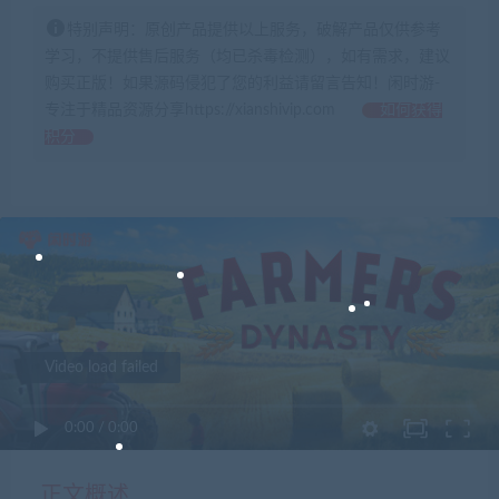
特别声明：原创产品提供以上服务，破解产品仅供参考
学习，不提供售后服务（均已杀毒检测），如有需求，建议
购买正版！如果源码侵犯了您的利益请留言告知！闲时游-
专注于精品资源分享https://xianshivip.com
如何获得
积分
Video load failed
0:00
/
0:00
正文概述