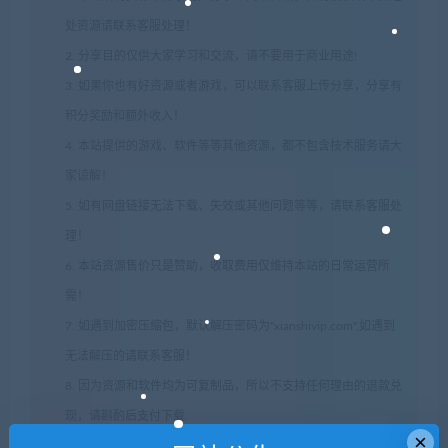
处资源请联系客服处理！
2. 分享目的仅供大家学习和交流，请不要用于商业用途!
3. 如果你也有好资源或者游戏，可以联系客服上传分享，分享有
积分奖励和额外收入！
4. 本站提供的游戏、软件等等其他资源，都不包含技术服务请大
家谅解！
5. 如有网盘链接无法下载、失效或其他问题等等，请联系客服处
理！
6. 本站资源售价只是赞助，收取费用仅维持本站的日常运营所
需！
7. 如遇到加密压缩包，默认解压密码为"xianshivip.com",如遇到
无法解压的请联系客服！
8. 因为资源和软件均为可复制品，所以不支持任何理由的退款兑
现，请斟酌后支付下载
×
声明
：
请勿把账号密码保存在浏览器自动登录，否则不重置下载