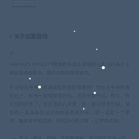
关于这款游戏
FARMER’S DYNASTY将角色扮演生活模拟元素与经典农业
模拟游戏相结合，提供全新的游戏体验。
还记得在爷爷的农场玩耍的美好情景吗？你坐在爷爷的拖
拉机上，和他一起驾驶拖拉机，在田地里劳动。现在，你
又回到农场了。在过去的几年里，你一直在城市忙碌，但
是你一直没有忘记过去的那些美时光。你一直有一个梦
想：重建爷爷的农场，开启自己的王朝 — 让梦想成真！
生活、建设、耕种：体验集耕种、建设和生活于一体