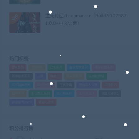
生死轮回/Loopmancer（Build.9107387-
1.0.0+中文语音）
热门标签
GTA系列
三国系列
仁王系列
会员专享系列
使命召唤系列
刺客信条系列
只狼
嗜血印
地平线系列
塞尔达传说
尼尔机械纪元
幽灵线东京
往日不再
怪物猎人世界
战地系列
战神系列
生化危机系列
看门狗系列
艾尔登法环
荒野大镖客2
赛博朋克2077
骑马与砍杀
积分排行榜