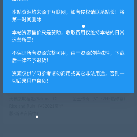
本站资源均来源于互联网，如有侵权请联系站长！将
提示下载完但解压或打开不了？
第一时间删除
本站资源售价只是赞助，收取费用仅维持本站的日常
你们有qq群吗怎么加入？
运营所需！
不保证所有资源完整可用，由于资源的特殊性，下载
后一律不予退货！
喜欢
0
分享到：
资源仅供学习参考请勿商用或其它非法用途，否则一
切后果用户自负！
上一篇
下一篇
天穗之咲稻姬/Sakuna: Of
蛮王传奇（V1.72HF热修复）
Rice and Ruin（V32021豪华
版-新语言简中）