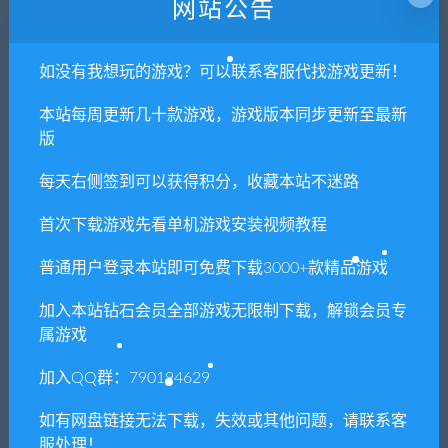
网站公告
次数，在个人中心退出账号再手动登录即可。
如没有我想玩的游戏？可以联系客服代找游戏更新！
闲时游-专注于精品资源分享
»
农民模拟器/Farmers Dynasty（集
本站每周更新几十款游戏，游戏版本同步更新至最新
成土豆和甜菜DLC）
版
每天右侧签到可以获得积分，收藏本站不迷路
常见问题FAQ
首次下载游戏先看单机游戏安装视频教程
普通用户登录本站即可免费下载3000+款精品游戏
免费下载或者VIP会员专享资源能否直接商
加入本站钻石会员全部游戏无限制下载，解锁会员专
用？
属游戏
本站所有资源版权均属于原作者所有，这里所提
加入QQ群：790194629
供资源均只能用于参考学习用，请勿直接商用。
若由于商用引起版权纠纷，一切责任均由使用者
如有网盘链接无法下载，失效或其他问题，请联系客
承担。更多说明请参考 VIP介绍。
服处理！