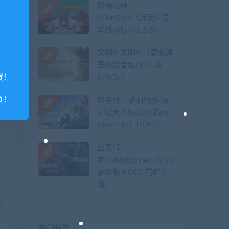
孤岛惊魂
6/FarCry6（远哭6-豪
华终极版-V1.5.0）
文明6-文明VI（更新英
国统治者包DLC+含
货！
5/4/3/）
负！
地平线：黎明时分/零
之曙光/Horizon Zero
Dawn（v1.10.H2）
幽灵行
者/Ghostrunner（V.40079626-
豪华版全DLC-霓虹礼
包）
篇
）
热门标签