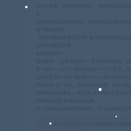
在这个古怪、沉浸式的游戏中，当你在现实生活
实。
决定如何回应问题和命令，并根据自己的表现接
两个都试试呢？
《魔女神模拟器:霸王世界》基于其创作者的线上
向你介绍霸王世界。
本游戏的特点：
隐性辅导——立即沉浸其中，学习如何玩游戏，同
多个情妇——从三个情妇中选择一个与之互动，
在现实生活中“执行”他们的命令——虚拟现实中
无限游戏-有了任务、惩罚和奖励系统，你可以随
选择你自己的体验——基于是/否答案的交互式对
使用流体选项-配音对话和字幕
这个游戏是从地面开始构建的，可以在虚拟现实中
1. 本站所有资源来源于用户分享和网络转载，如有侵