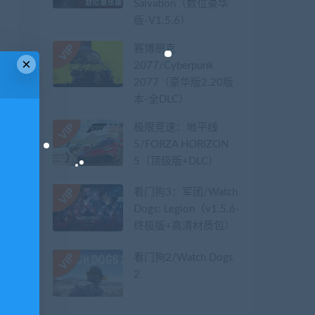
Salvation（数位豪华
版-V1.5.6）
赛博朋克
×
2077/Cyberpunk
2077（豪华版2.20版
本-全DLC）
极限竞速：地平线
5/FORZA HORIZON
5（顶级版+DLC）
看门狗3：军团/Watch
Dogs: Legion（v1.5.6-
终极版+高清材质包）
看门狗2/Watch Dogs
2