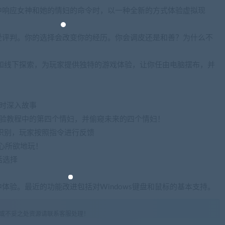
中响应女神和她的情妇的命令时，以一种全新的方式体验虚拟现
受评判。你的选择会改变你的经历。你会调皮还是和善？为什么不
和线下探索，为玩家提供独特的游戏体验，让你任由电脑摆布，并
时深入故事
体验教程中的第四个情妇，并偷窥未来的四个情妇！
的识别，玩家按照指令进行反馈
心所欲地玩！
话选择
体验。最近的功能改进包括对Windows键盘和鼠标的基本支持。
权或不妥之处资源请联系客服处理！