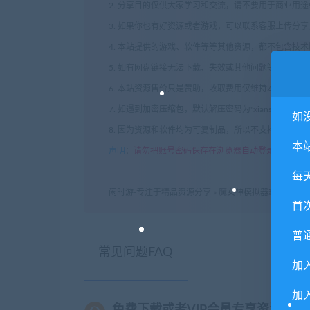
2. 分享目的仅供大家学习和交流，请不要用于商业用途
3. 如果你也有好资源或者游戏，可以联系客服上传分
4. 本站提供的游戏、软件等等其他资源，都不包含技
5. 如有网盘链接无法下载、失效或其他问题等等，请
6. 本站资源售价只是赞助，收取费用仅维持本站的日
7. 如遇到加密压缩包，默认解压密码为"xianshivip.
如
8. 因为资源和软件均为可复制品，所以不支持任何理
本
声明
：
请勿把账号密码保存在浏览器自动登录，否则不
每
闲时游-专注于精品资源分享
»
魔女神模拟器霸王世界/Dominat
首
普
常见问题FAQ
加
加入
免费下载或者VIP会员专享资源能