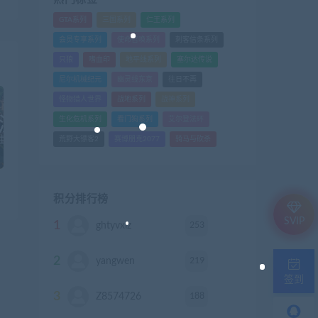
GTA系列
三国系列
仁王系列
会员专享系列
使命召唤系列
刺客信条系列
只狼
嗜血印
地平线系列
塞尔达传说
尼尔机械纪元
幽灵线东京
往日不再
怪物猎人世界
战地系列
战神系列
生化危机系列
看门狗系列
艾尔登法环
荒野大镖客2
赛博朋克2077
骑马与砍杀
积分排行榜
SVIP
1
253
ghtyvxlz
积分
2
219
yangwen
积分
签到
3
188
Z8574726
积分