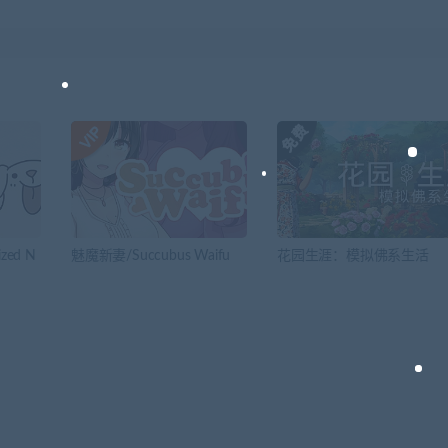
zed N
魅魔新妻/Succubus Waifu
花园生涯：模拟佛系生活