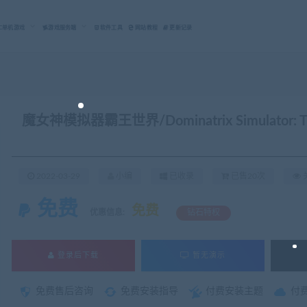
C单机游戏
游戏服务端
软件工具
网站教程
更新记录
魔女神模拟器霸王世界/Dominatrix Simulator: T
2022-03-29
小编
已收录
已售20次
关
免费
免费
优惠信息:
钻石特权
登录后下载
暂无演示
免费售后咨询
免费安装指导
付费安装主题
付