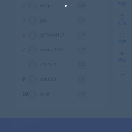
客服
4
184
xf97jsj
积分
5
154
gdlx
积分
反馈
6
118
jq576464117
积分
全屏
7
117
aosenlp0515
积分
切换
8
110
a112233
积分
9
101
xinba001
积分
10
100
qqqjf
积分