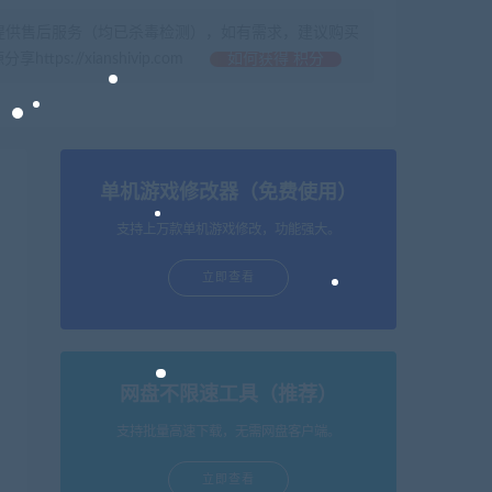
提供售后服务（均已杀毒检测），如有需求，建议购买
//xianshivip.com
如何获得 积分
单机游戏修改器（免费使用）
支持上万款单机游戏修改，功能强大。
立即查看
网盘不限速工具（推荐）
支持批量高速下载，无需网盘客户端。
立即查看