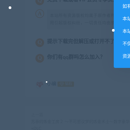
如
本站所有资源版权均属于原作者所有，这
本
用引起版权纠纷，一切责任均由使用者承担
本
提示下载完但解压或打开不了？
不
资
你们有qq群吗怎么加入？
小编
钻石
上一篇
苏菲的炼金工房２ ～不可思议梦的炼金术士～数字豪华
+DLC