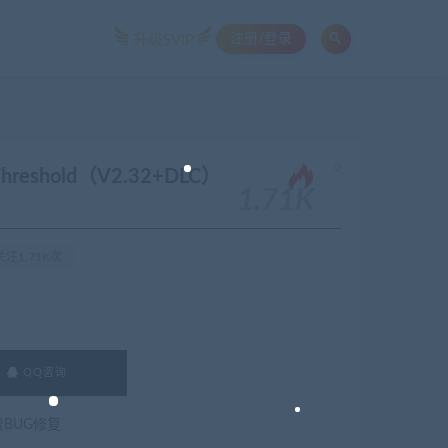
注册/登录
升级SVIP
。
hreshold（V2.32+DLC）
1.71K
注1.71K次
QQ咨询
费BUG修复