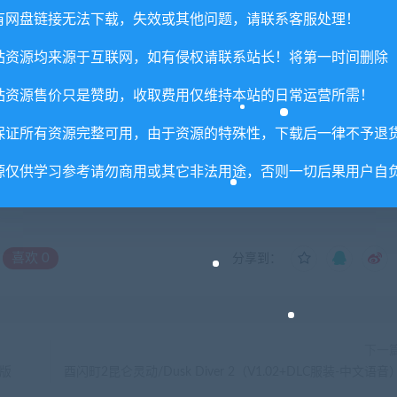
有网盘链接无法下载，失效或其他问题，请联系客服处理！
里所提供资源均只能用于参考学习用，请勿直接商用。若由于商
站资源均来源于互联网，如有侵权请联系站长！将第一时间删除
。更多说明请参考 VIP介绍。
站资源售价只是赞助，收取费用仅维持本站的日常运营所需！
保证所有资源完整可用，由于资源的特殊性，下载后一律不予退
源仅供学习参考请勿商用或其它非法用途，否则一切后果用户自
喜欢
0
分享到：
下一
版
酉闪町2昆仑灵动/Dusk Diver 2（V1.02+DLC服装-中文语音