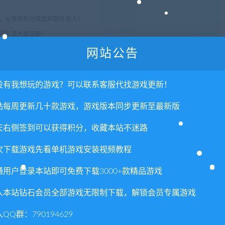
!
享，分享有积分奖励和额外收入！
术服务请大家谅解！
联系客服处理！
网站公告
常运营所需！
com",如遇到无法解压的请联系客服！
没有我想玩的游戏？可以联系客服代找游戏更新！
由的退款兑现，请斟酌后支付下载
站每周更新几十款游戏，游戏版本同步更新至最新版
重置下载次数，在个人中心退出账号再手动登录即可。
天右侧签到可以获得积分，收藏本站不迷路
rix Simulator: Threshold（V2.32+DLC）
次下载游戏先看单机游戏安装视频教程
通用户登录本站即可免费下载3000+款精品游戏
入本站钻石会员全部游戏无限制下载，解锁会员专属游戏
QQ群：790194629
否直接商用？