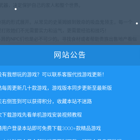
武器，决定保护自己的家人和整个世界。
单挑的形式展开。从常见的史莱姆娘到致命的吸血鬼领主，每一个
要打败她们不光需要实力和运气，更需要经验和技巧！
各异的NPC们也是必不可少的。寻找食材或者帮助贵族出售地产看似
到的结果……
网站公告
让您在愉快地游戏的前提下体验塑造专精于不同领域的角色的快
躲避攻击的法师，甚至是平均加点的水桶型人物？这一切都完全由
没有我想玩的游戏？可以联系客服代找游戏更新！
特色——只要是您看到的魔物，您就可以将她们抓捕到手，然后收归
站每周更新几十款游戏，游戏版本同步更新至最新版
欲是不是已经开始蠢蠢欲动了呢？
天右侧签到可以获得积分，收藏本站不迷路
次下载游戏先看单机游戏安装视频教程
通用户登录本站即可免费下载3000+款精品游戏