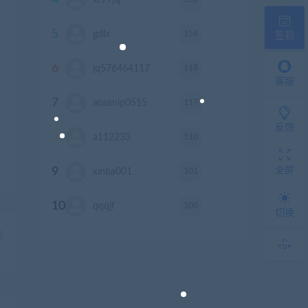
4
xf97jsj
积分
5
154
gdlx
积分
签到
6
118
jq576464117
积分
客服
7
117
aosenlp0515
积分
反馈
8
110
a112233
积分
全屏
9
101
xinba001
积分
10
100
qqqjf
积分
切换
篇
）