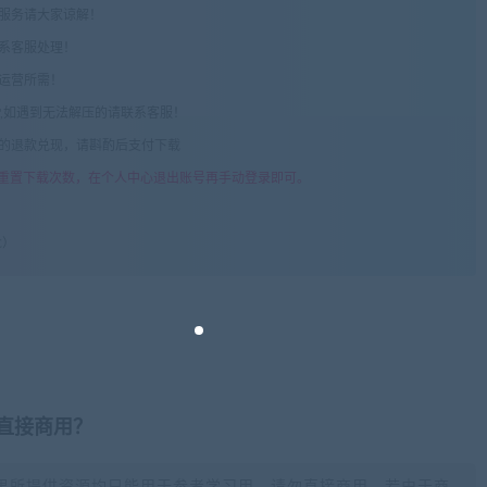
术服务请大家谅解！
联系客服处理！
常运营所需！
com",如遇到无法解压的请联系客服！
由的退款兑现，请斟酌后支付下载
重置下载次数，在个人中心退出账号再手动登录即可。
C）
否直接商用？