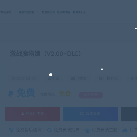
C单机游戏
游戏服务端
软件工具
网站教程
更新记录
激战魔物娘（V2.00+DLC）
2022-03-29
小编
已收录
已售10次
关
免费
免费
优惠信息:
钻石特权
登录后下载
暂无演示
免费售后咨询
免费安装指导
付费安装主题
付