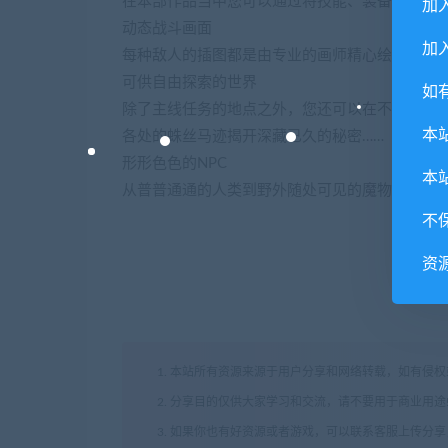
在本部作品当中您可以通过将技能、装备、能力
加
动态战斗画面
加入
每种敌人的插图都是由专业的画师精心绘制而成
可供自由探索的世界
如
除了主线任务的地点之外，您还可以在不同的城
本
各处的蛛丝马迹揭开深藏已久的秘密……
形形色色的NPC
本
从普普通通的人类到野外随处可见的魔物，各行各
不
资
1. 本站所有资源来源于用户分享和网络转载，如有侵
2. 分享目的仅供大家学习和交流，请不要用于商业用途
3. 如果你也有好资源或者游戏，可以联系客服上传分