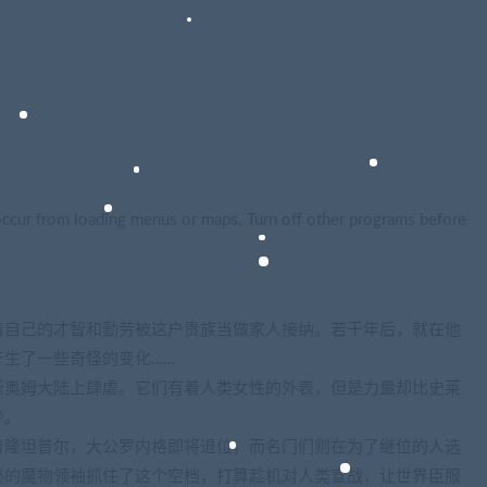
ur from loading menus or maps. Turn off other programs before
着自己的才智和勤劳被这户贵族当做家人接纳。若干年后，就在他
生了一些奇怪的变化……
斯奥姆大陆上肆虐。它们有着人类女性的外表，但是力量却比史莱
少。
普隆坦普尔，大公罗内格即将退位，而名门们则在为了继位的人选
秘的魔物领袖抓住了这个空档，打算趁机对人类宣战，让世界臣服