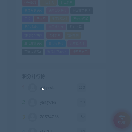
GTA系列
三国系列
仁王系列
会员专享系列
使命召唤系列
刺客信条系列
只狼
嗜血印
地平线系列
塞尔达传说
尼尔机械纪元
幽灵线东京
往日不再
怪物猎人世界
战地系列
战神系列
生化危机系列
看门狗系列
艾尔登法环
荒野大镖客2
赛博朋克2077
骑马与砍杀
积分排行榜
1
253
ghtyvxlz
积分
2
219
yangwen
积分
3
187
Z8574726
积分
SVIP
183