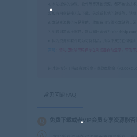
4. 本站提供的游戏、软件等等其他资源，都不包含技
5. 如有网盘链接无法下载、失效或其他问题等等，请
6. 本站资源售价只是赞助，收取费用仅维持本站的日
7. 如遇到加密压缩包，默认解压密码为"xianshivip.
8. 因为资源和软件均为可复制品，所以不支持任何理
声明
：
请勿把账号密码保存在浏览器自动登录，否则不
闲时游-专注于精品资源分享
»
激战魔物娘（V2.00+DL
常见问题FAQ
免费下载或者VIP会员专享资源能