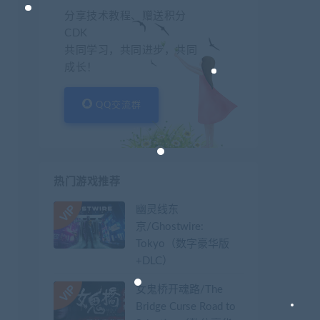
分享技术教程、赠送积分
CDK
共同学习，共同进步，共同
成长！
QQ交流群
热门游戏推荐
幽灵线东
京/Ghostwire:
Tokyo（数字豪华版
+DLC）
女鬼桥开魂路/The
Bridge Curse Road to