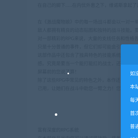
在自己的脚下……在内忧外患之下，维诺斯拿起了
在《激战魔物娘》中的每一场战斗都会以一对一
敌人都拥有精良的动态贴图和独特的战斗技能。
对一部精彩的RPG来说，大量的支线任务和性格
只是十分普通的事件，但它们却可能会引发意想不
这部作品中还包含了独具特色的技能系统，可以
感。究竟是要当一个能打能扛的战士，还是善于
屏幕前的您说了算！
如
除了这些RPG中常见的特色之外，本作还有一大
本
己用，让她们在战斗中助您一臂之力！您的收集
每
首
普
富有深度的RPG系统