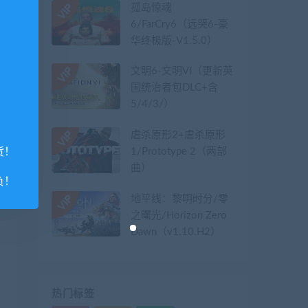
孤岛惊魂
6/FarCry6（远哭6-豪
华终极版-V1.5.0）
文明6-文明VI（更新英
国统治者包DLC+含
5/4/3/）
虐杀原形2+虐杀原形
1/Prototype 2（两部
货！
曲）
负！
地平线：黎明时分/零
之曙光/Horizon Zero
Dawn（v1.10.H2）
热门标签