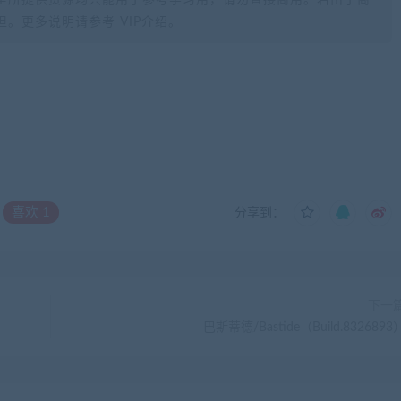
里所提供资源均只能用于参考学习用，请勿直接商用。若由于商
。更多说明请参考 VIP介绍。
喜欢
1
分享到：
下一
巴斯蒂德/Bastide（Build.8326893