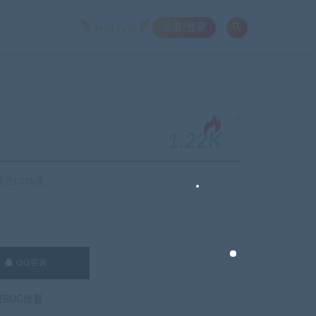
注册/登录
升级SVIP
。
1.22K
注1.22K次
QQ咨询
费BUG修复