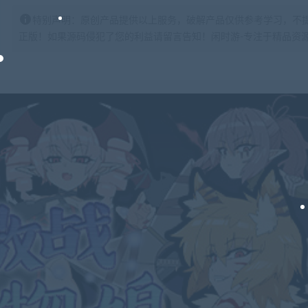
特别声明：原创产品提供以上服务，破解产品仅供参考学习，不
正版！如果源码侵犯了您的利益请留言告知！闲时游-专注于精品资源分享https: