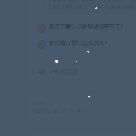
本站所有资源版权均属于原作者所有，这
用引起版权纠纷，一切责任均由使用者承担
提示下载完但解压或打开不了？
你们有qq群吗怎么加入？
小编
钻石
上一篇
闪红的艾丽丝（V2.00+DLC）