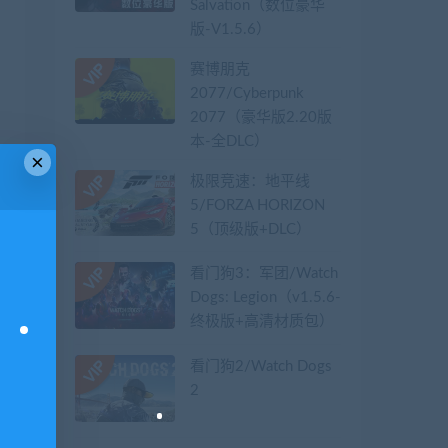
Salvation（数位豪华
版-V1.5.6）
赛博朋克
2077/Cyberpunk
2077（豪华版2.20版
本-全DLC）
×
极限竞速：地平线
5/FORZA HORIZON
5（顶级版+DLC）
看门狗3：军团/Watch
Dogs: Legion（v1.5.6-
终极版+高清材质包）
看门狗2/Watch Dogs
2