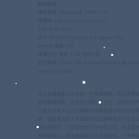
最低配置:
操作系统: Windows® 7/8/8.1/10
处理器: Intel Core2 Duo or better
内存: 4 GB RAM
显卡: DirectX 9/OpenGL 4.1 capable GPU
DirectX 版本: 9.0
存储空间: 需要 2 GB 可用空间
附注事项: 1280×768 or better Display. Lag may occ
running the game.
主人公维诺斯从小就被一户贵族收养，而后凭借
即将完成训练，正式成为冒险者之时，世界似乎产
之前从未有人见过的魔物开始毫无征兆地在加尔
姆、吸血鬼这些人尽皆知的常见魔物高出不知多
而就在此时，人类阵营却处于分裂之中。在王都
而明争暗斗，根本无暇顾及外界的变化。一位神