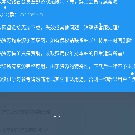
等因素自由组合，来创造出您心目中的最强主人公！
入本站钻石会员全部游戏无限制下载，解锁会员专属游戏
QQ群：790194629
的。在使用不同招式时，您还可以看到不同的动态攻击画面哦！
有网盘链接无法下载，失效或其他问题，请联系客服处理！
市和地牢中随心所欲地探险，接下各种神秘的委托，或者凭借位于
站资源均来源于互联网，如有侵权请联系站长！将第一时间删除
站资源售价只是赞助，收取费用仅维持本站的日常运营所需！
业，各种各样的NPC总能给您的RPG旅途带来全新的小惊喜！
保证所有资源完整可用，由于资源的特殊性，下载后一律不予退
源仅供学习参考请勿商用或其它非法用途，否则一切后果用户自
权或不妥之处资源请联系客服处理！
!
享，分享有积分奖励和额外收入！