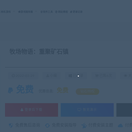
C单机游戏
游戏服务端
软件工具
网站教程
更新记录
牧场物语：重聚矿石镇
2022-03-29
小编
已收录
已售6次
关
免费
免费
优惠信息:
钻石特权
登录后下载
暂无演示
免费售后咨询
免费安装指导
付费安装主题
付