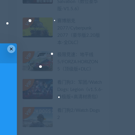
Salvation（数位豪华
版-V1.5.6）
赛博朋克
2077/Cyberpunk
2077（豪华版2.20版
本-全DLC）
×
极限竞速：地平线
5/FORZA HORIZON
5（顶级版+DLC）
看门狗3：军团/Watch
Dogs: Legion（v1.5.6-
终极版+高清材质包）
看门狗2/Watch Dogs
2