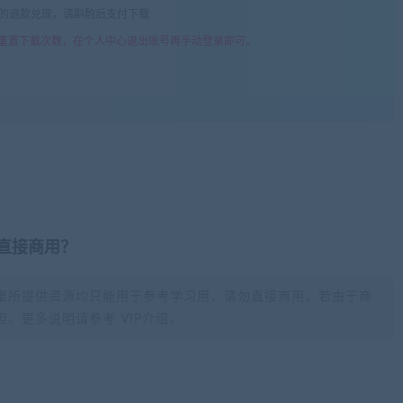
由的退款兑现，请斟酌后支付下载
重置下载次数，在个人中心退出账号再手动登录即可。
否直接商用？
里所提供资源均只能用于参考学习用，请勿直接商用。若由于商
。更多说明请参考 VIP介绍。