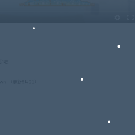
活”吧！
al Town （更新8月21）