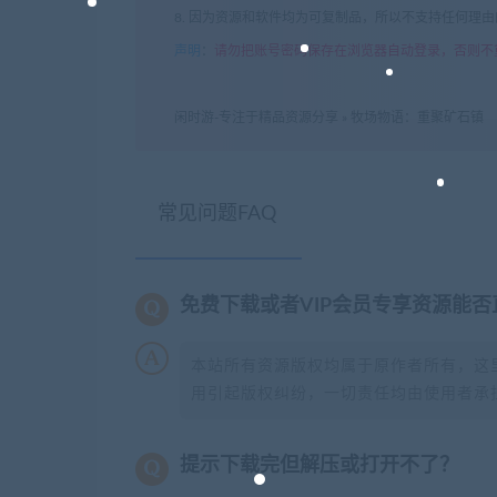
8. 因为资源和软件均为可复制品，所以不支持任何理
声明
：
请勿把账号密码保存在浏览器自动登录，否则不
闲时游-专注于精品资源分享
»
牧场物语：重聚矿石镇
常见问题FAQ
免费下载或者VIP会员专享资源能
本站所有资源版权均属于原作者所有，这
用引起版权纠纷，一切责任均由使用者承担
提示下载完但解压或打开不了？