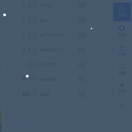
4
182
xf97jsj
积分
签到
5
153
gdlx
积分
6
118
客服
jq576464117
积分
7
117
aosenlp0515
积分
反馈
8
110
a112233
积分
篇
全屏
s
9
101
xinba001
积分
切换
10
100
qqqjf
积分