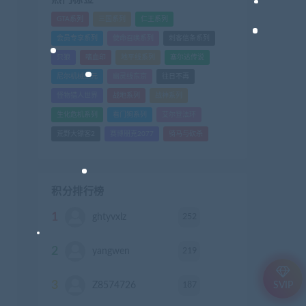
GTA系列
三国系列
仁王系列
会员专享系列
使命召唤系列
刺客信条系列
只狼
嗜血印
地平线系列
塞尔达传说
尼尔机械纪元
幽灵线东京
往日不再
怪物猎人世界
战地系列
战神系列
生化危机系列
看门狗系列
艾尔登法环
荒野大镖客2
赛博朋克2077
骑马与砍杀
积分排行榜
1
252
ghtyvxlz
积分
2
219
yangwen
积分
3
187
Z8574726
积分
SVIP