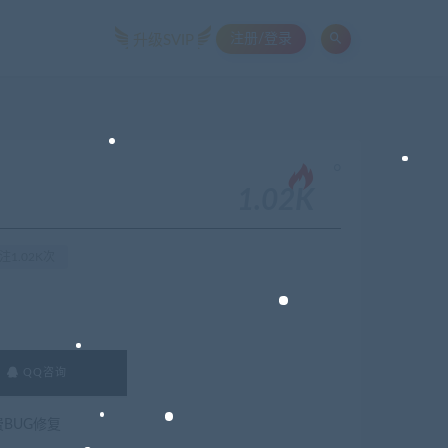
注册/登录
升级SVIP
。
1.02K
注1.02K次
QQ咨询
费BUG修复