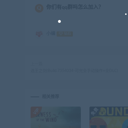
你们有qq群吗怎么加入？
小编
钻石
上一篇
选王之剑(Build.7354034-可完全手动操作+全DLC)
相关推荐