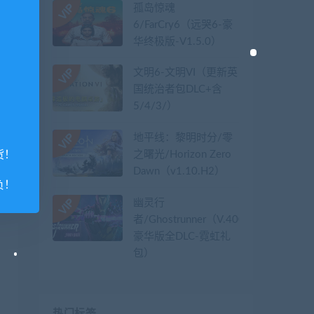
孤岛惊魂
6/FarCry6（远哭6-豪
华终极版-V1.5.0）
文明6-文明VI（更新英
国统治者包DLC+含
5/4/3/）
地平线：黎明时分/零
之曙光/Horizon Zero
货！
Dawn（v1.10.H2）
负！
幽灵行
者/Ghostrunner（V.40079626-
豪华版全DLC-霓虹礼
包）
热门标签