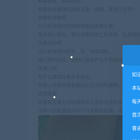
种植蔬果、照料动物、
和居住在城镇的居民恋爱、结婚、享受人生吧！
种植农作物吧
可以在牧场的农田里种植蔬菜或水果。
每天悉心照料，等农作物成熟之后收获、出货换
饲养动物吧
可以在牧场饲养牛、羊、鸡等动物。
用心照料的话，动物们就会产出牛奶或是蛋。
去镇上吧
如
在矿石镇居住着许多居民。
到镇上尽情享受和居民们交流的乐趣吧♪
本
谈恋爱吧
每
从居住在镇上的结婚候补人选中寻找中意的对象
当两人的爱情加深时可以求婚并结婚、诞下后代
首
普