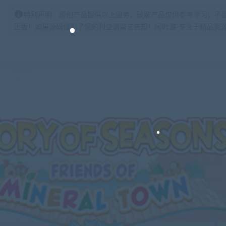
特别声明：原创产品提供以上服务，破解产品仅供参考学习，不
正版！如果源码侵犯了您的利益请留言告知！闲时游-专注于精品资源分享https: