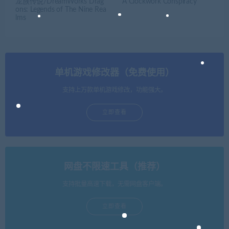
龙族传说/DreamWorks Drag
A Clockwork Conspiracy
ons: Legends of The Nine Rea
lms
单机游戏修改器（免费使用）
支持上万款单机游戏修改，功能强大。
立即查看
网盘不限速工具（推荐）
支持批量高速下载，无需网盘客户端。
立即查看