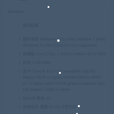
Windows
最低配置:
操作系统: Windows Vista 64bit, Window 7 64bit,
Windows 8 64bit (32bit O/S not supported)
处理器: Core 2 Duo 2.4GHz or Athlon X2 2.7GHz
内存: 4 GB RAM
显卡: DirectX 10 or 11 compatible card, ATI
Radeon 3870 or higher, NVIDIA GeForce 8800
GT or higher with 512MB graphics memory, Intel
HD Graphics 2500 or higher
DirectX 版本: 10
存储空间: 需要 20 GB 可用空间