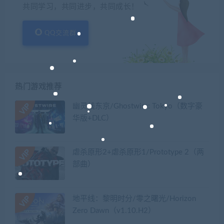
共同学习，共同进步，共同成长！
QQ交流群
热门游戏推荐
幽灵线东京/Ghostwire: Tokyo（数字豪
华版+DLC）
虐杀原形2+虐杀原形1/Prototype 2（两
部曲）
地平线：黎明时分/零之曙光/Horizon
Zero Dawn（v1.10.H2）