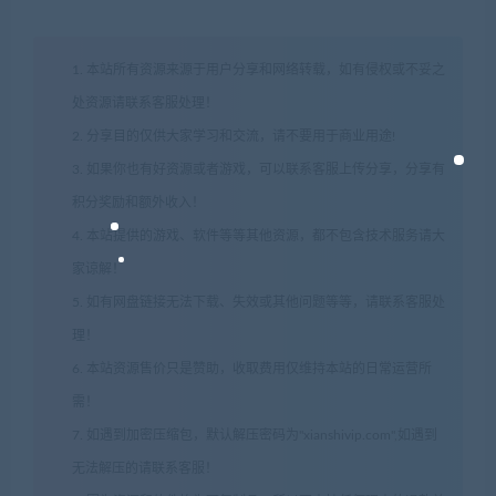
1. 本站所有资源来源于用户分享和网络转载，如有侵权或不妥之
处资源请联系客服处理！
2. 分享目的仅供大家学习和交流，请不要用于商业用途!
3. 如果你也有好资源或者游戏，可以联系客服上传分享，分享有
积分奖励和额外收入！
4. 本站提供的游戏、软件等等其他资源，都不包含技术服务请大
家谅解！
5. 如有网盘链接无法下载、失效或其他问题等等，请联系客服处
理！
6. 本站资源售价只是赞助，收取费用仅维持本站的日常运营所
需！
7. 如遇到加密压缩包，默认解压密码为"xianshivip.com",如遇到
无法解压的请联系客服！