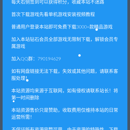
每天右侧签到可以获得积分，收藏本站不迷路
供资源均只能用于参考学习用，请勿直接商用。
若由于商用引起版权纠纷，一切责任均由使用者
首次下载游戏先看单机游戏安装视频教程
承担。更多说明请参考 VIP介绍。
普通用户登录本站即可免费下载3000+款精品游戏
提示下载完但解压或打开不了？
加入本站钻石会员全部游戏无限制下载，解锁会员专
属游戏
你们有qq群吗怎么加入？
加入QQ群：790194629
如有网盘链接无法下载，失效或其他问题，请联系客
服处理！
喜欢
0
分享到：
本站资源均来源于互联网，如有侵权请联系站长！将
第一时间删除
上一篇
下一篇
本站资源售价只是赞助，收取费用仅维持本站的日常
亿万僵尸/They Are
一拳超人：无名英雄/ONE
运营所需！
Billions（更新v1.1.1.7）
PUNCH MAN: A HERO
NOBODY KNOWS
不保证所有资源完整可用，由于资源的特殊性，下载