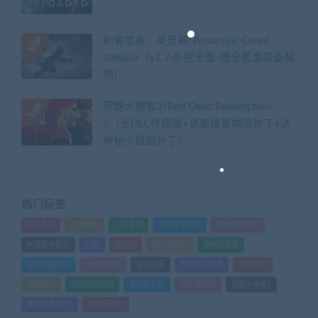
刺客信条：英灵殿/Assassins Creed
Valhalla（v1.7.0-完全版-赠全氪金装备解
锁）​
荒野大镖客2/Red Dead Redemption
2（全DLC终极版+更新修复崩溃补丁+送
神秘小姐姐补丁）
热门标签
GTA系列
三国系列
仁王系列
会员专享系列
使命召唤系列
刺客信条系列
只狼
嗜血印
地平线系列
塞尔达传说
尼尔机械纪元
幽灵线东京
往日不再
怪物猎人世界
战地系列
战神系列
生化危机系列
看门狗系列
艾尔登法环
荒野大镖客2
赛博朋克2077
骑马与砍杀