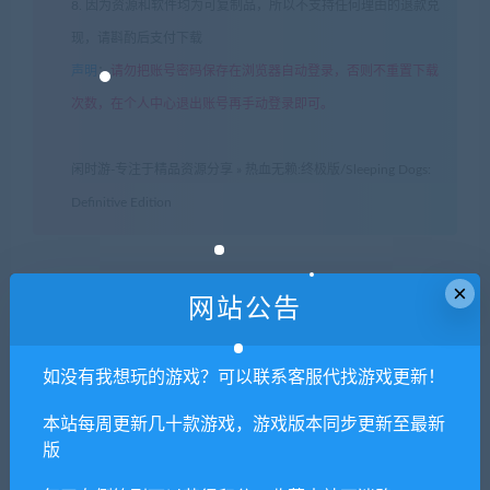
8. 因为资源和软件均为可复制品，所以不支持任何理由的退款兑
现，请斟酌后支付下载
声明
：
请勿把账号密码保存在浏览器自动登录，否则不重置下载
次数，在个人中心退出账号再手动登录即可。
闲时游-专注于精品资源分享
»
热血无赖:终极版/Sleeping Dogs:
Definitive Edition
×
常见问题FAQ
网站公告
如没有我想玩的游戏？可以联系客服代找游戏更新！
免费下载或者VIP会员专享资源能否直接商
用？
本站每周更新几十款游戏，游戏版本同步更新至最新
版
本站所有资源版权均属于原作者所有，这里所提