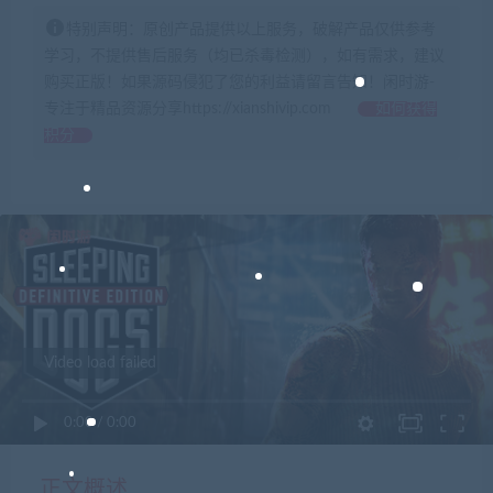
特别声明：原创产品提供以上服务，破解产品仅供参考
学习，不提供售后服务（均已杀毒检测），如有需求，建议
购买正版！如果源码侵犯了您的利益请留言告知！闲时游-
专注于精品资源分享https://xianshivip.com
如何获得
积分
Video load failed
0:00
/
0:00
正文概述