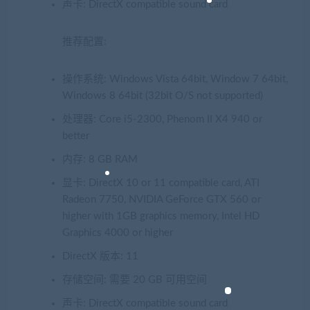
声卡: DirectX compatible sound card
推荐配置:
操作系统: Windows Vista 64bit, Window 7 64bit,
Windows 8 64bit (32bit O/S not supported)
处理器: Core i5-2300, Phenom II X4 940 or
better
内存: 8 GB RAM
显卡: DirectX 10 or 11 compatible card, ATI
Radeon 7750, NVIDIA GeForce GTX 560 or
higher with 1GB graphics memory, Intel HD
Graphics 4000 or higher
DirectX 版本: 11
存储空间: 需要 20 GB 可用空间
声卡: DirectX compatible sound card