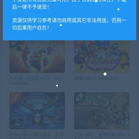
后一律不予退货！
资源仅供学习参考请勿商用或其它非法用途，否则一
相关推荐
切后果用户自负！
乐高超人总动员/LEGO The I
电锯娇娃/Chenso Club
ncredibles
DreamWorks驯龙高手：九界
三位一体5：发条阴谋/Trine 5