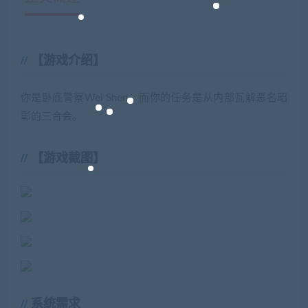
【游戏介绍】
你是卧底警察Wei Shen，而你的任务是从内部瓦解恶名昭
彰的三合会。
【游戏截图】
系统需求