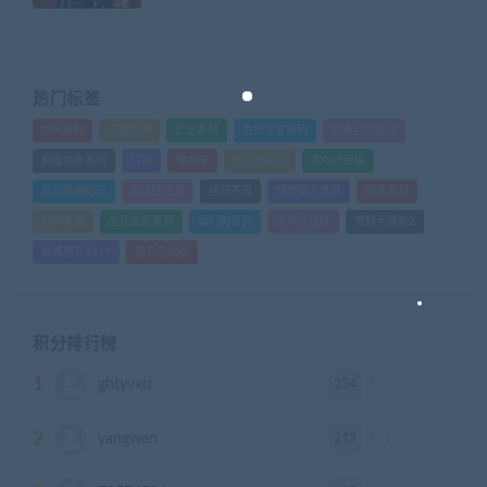
热门标签
GTA系列
三国系列
仁王系列
会员专享系列
使命召唤系列
刺客信条系列
只狼
嗜血印
地平线系列
塞尔达传说
尼尔机械纪元
幽灵线东京
往日不再
怪物猎人世界
战地系列
战神系列
生化危机系列
看门狗系列
艾尔登法环
荒野大镖客2
赛博朋克2077
骑马与砍杀
积分排行榜
1
254
ghtyvxlz
积分
2
219
yangwen
积分