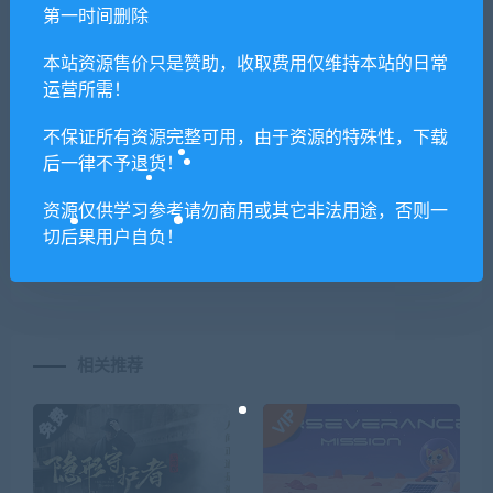
你们有qq群吗怎么加入？
第一时间删除
本站资源售价只是赞助，收取费用仅维持本站的日常
运营所需！
喜欢
0
分享到：
不保证所有资源完整可用，由于资源的特殊性，下载
后一律不予退货！
资源仅供学习参考请勿商用或其它非法用途，否则一
上一篇
下一篇
切后果用户自负！
花妖物语/Flower girl（DLC角
帝国时代：终极版
色大礼包）
（4/3/2/1/9部合集）
相关推荐