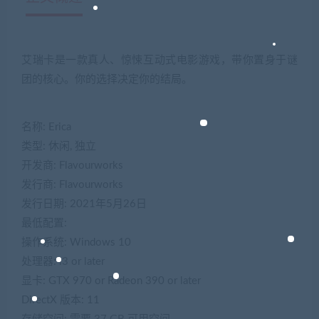
艾瑞卡是一款真人、惊悚互动式电影游戏，带你置身于谜
团的核心。你的选择决定你的结局。
名称: Erica
类型: 休闲, 独立
开发商: Flavourworks
发行商: Flavourworks
发行日期: 2021年5月26日
最低配置:
操作系统: Windows 10
处理器: i3 or later
显卡: GTX 970 or Radeon 390 or later
DirectX 版本: 11