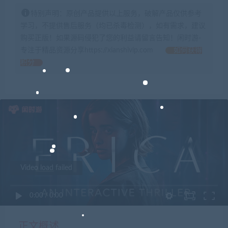
特别声明：原创产品提供以上服务，破解产品仅供参考
学习，不提供售后服务（均已杀毒检测），如有需求，建议
购买正版！如果源码侵犯了您的利益请留言告知！闲时游-
专注于精品资源分享https://xianshivip.com
如何获得
积分
Video load failed
0:00
/
0:00
正文概述