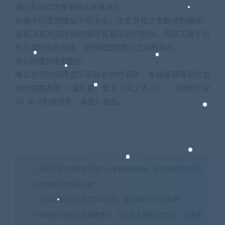
通过互动式的叙事做出关键决定
依据不同意图做出不同决定，改变游戏分支叙述的路径，
这些决定对游戏如何展开有着深远的影响。选择艾瑞卡如
何与其他角色沟通，来渐渐塑造她们之间的关系。
惊心动魄的电影配乐
难以忘怀的原声音乐萦绕在你的耳畔，来自屡获殊荣的游
戏作曲家奥斯汀·温托里，曾为《风之旅人》，《旗帜传说
3》和《刺客信条：枭雄》谱曲。
1. 本站所有资源来源于用户分享和网络转载，如有侵权或不妥之
处资源请联系客服处理！
2. 分享目的仅供大家学习和交流，请不要用于商业用途!
3. 如果你也有好资源或者游戏，可以联系客服上传分享，分享有