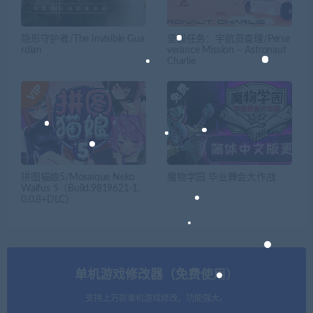
隐形守护者/The Invisible Gua
坚毅任务：宇航员查理/Perse
rdian
verance Mission – Astronaut
Charlie
拼图猫娘5/Mosaique Neko
魔物学园 毕业舞会大作战
Waifus 5（Build.9819621-1.
0.0.8+DLC）
单机游戏修改器（免费使用）
支持上万款单机游戏修改，功能强大。