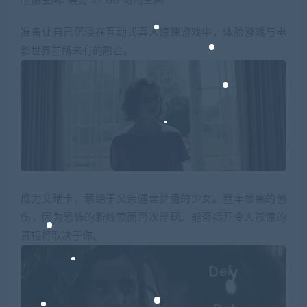
存储空间: 需要 37 GB 可用空间
准备让自己沉浸在互动式真人惊悚游戏中，体验游戏与电
影世界前所未有的融合。
成为艾瑞卡，萦绕于父亲遇害梦魇的少女。童年悲痛的创
伤，因为恐怖的新线索而再次浮现。能否揭开令人震惊的
真相将取决于你。