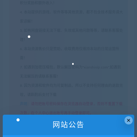
积分奖励和额外收入！
4. 本站提供的游戏、软件等等其他资源，都不包含技术服务请大
家谅解！
5. 如有网盘链接无法下载、失效或其他问题等等，请联系客服处
理！
6. 本站资源售价只是赞助，收取费用仅维持本站的日常运营所
需！
7. 如遇到加密压缩包，默认解压密码为"xianshivip.com",如遇到
无法解压的请联系客服！
8. 因为资源和软件均为可复制品，所以不支持任何理由的退款兑
现，请斟酌后支付下载
声明
：
请勿把账号密码保存在浏览器自动登录，否则不重置下载
次数，在个人中心退出账号再手动登录即可。
×
网站公告
闲时游-专注于精品资源分享
»
艾瑞卡/Erica（豪华版-