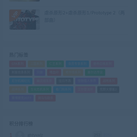
虐杀原形2+虐杀原形1/Prototype 2（两
部曲）
热门标签
GTA系列
三国系列
仁王系列
会员专享系列
使命召唤系列
刺客信条系列
只狼
嗜血印
地平线系列
塞尔达传说
尼尔机械纪元
幽灵线东京
往日不再
怪物猎人世界
战地系列
战神系列
生化危机系列
看门狗系列
艾尔登法环
荒野大镖客2
赛博朋克2077
骑马与砍杀
积分排行榜
1
252
ghtyvxlz
积分