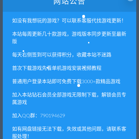
网站公告
1. 本站所有资源来源于用户分享和网络转载，如有侵权或不妥之
处资源请联系客服处理！
如没有我想玩的游戏？可以联系客服代找游戏更新！
2. 分享目的仅供大家学习和交流，请不要用于商业用途!
本站每周更新几十款游戏，游戏版本同步更新至最新
3. 如果你也有好资源或者游戏，可以联系客服上传分享，分享有
版
积分奖励和额外收入！
每天右侧签到可以获得积分，收藏本站不迷路
4. 本站提供的游戏、软件等等其他资源，都不包含技术服务请大
家谅解！
首次下载游戏先看单机游戏安装视频教程
5. 如有网盘链接无法下载、失效或其他问题等等，请联系客服处
普通用户登录本站即可免费下载3000+款精品游戏
理！
6. 本站资源售价只是赞助，收取费用仅维持本站的日常运营所
加入本站钻石会员全部游戏无限制下载，解锁会员专
需！
属游戏
7. 如遇到加密压缩包，默认解压密码为"xianshivip.com",如遇到
加入QQ群：790194629
无法解压的请联系客服！
如有网盘链接无法下载，失效或其他问题，请联系客
8. 因为资源和软件均为可复制品，所以不支持任何理由的退款兑
服处理！
现，请斟酌后支付下载