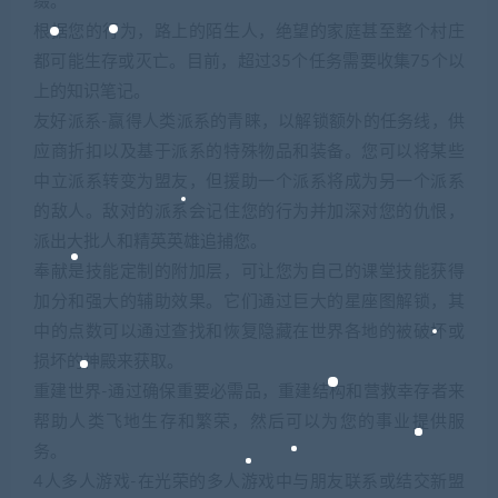
缀。
根据您的行为，路上的陌生人，绝望的家庭甚至整个村庄
都可能生存或灭亡。目前，超过35个任务需要收集75个以
上的知识笔记。
友好派系-赢得人类派系的青睐，以解锁额外的任务线，供
应商折扣以及基于派系的特殊物品和装备。您可以将某些
中立派系转变为盟友，但援助一个派系将成为另一个派系
的敌人。敌对的派系会记住您的行为并加深对您的仇恨，
派出大批人和精英英雄追捕您。
奉献是技能定制的附加层，可让您为自己的课堂技能获得
加分和强大的辅助效果。它们通过巨大的星座图解锁，其
中的点数可以通过查找和恢复隐藏在世界各地的被破坏或
损坏的神殿来获取。
重建世界-通过确保重要必需品，重建结构和营救幸存者来
帮助人类飞地生存和繁荣，然后可以为您的事业提供服
务。
4人多人游戏-在光荣的多人游戏中与朋友联系或结交新盟