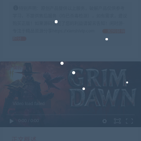
特别声明：原创产品提供以上服务，破解产品仅供参考
学习，不提供售后服务（均已杀毒检测），如有需求，建议
购买正版！如果源码侵犯了您的利益请留言告知！闲时游-
专注于精品资源分享https://xianshivip.com
如何获得
积分
Video load failed
0:00
/
0:00
正文概述