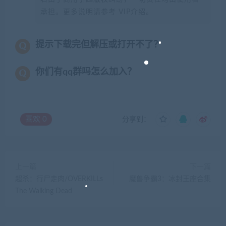
承担。更多说明请参考 VIP介绍。
提示下载完但解压或打开不了？
你们有qq群吗怎么加入？
喜欢
0
分享到：
上一篇
下一篇
超杀：行尸走肉/OVERKILLs
魔兽争霸3：冰封王座合集
The Walking Dead