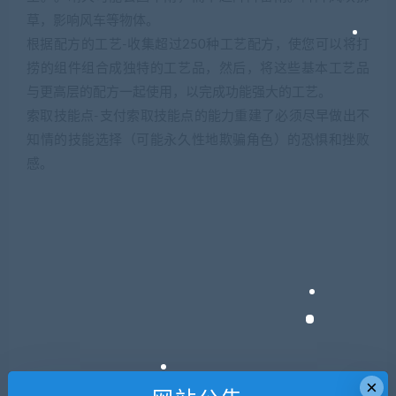
草，影响风车等物体。
根据配方的工艺-收集超过250种工艺配方，使您可以将打
捞的组件组合成独特的工艺品，然后，将这些基本工艺品
与更高层的配方一起使用，以完成功能强大的工艺。
索取技能点-支付索取技能点的能力重建了必须尽早做出不
知情的技能选择（可能永久性地欺骗角色）的恐惧和挫败
感。
×