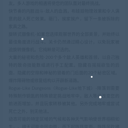
友。多人游戏的相遇将使您的团队面对最终挑战。
快节奏的内脏战斗-敌人的血溅，布娃娃物理效果和令人满
意的敌人死亡效果。砸门，挨家挨户，留下一条被拆除的
家具之路。
旋转式摄像机-如果您选择观察世界的全部美景，并始终以
最佳角度进行战斗。关卡仍然通过精心设计，以免玩家被
迫旋转摄像机。它纯粹是可选的。
大量的秘密和危险-200个多个敌人英雄和首领，以自己独
特的致命技能数组进行手工配置。隐藏在摇摇欲坠的后
面，隐藏的空隙和神秘的锁着的门后面的20个秘密区域。
爆炸障碍物或修复结构以开辟新道路。
Rogue-Like Dungeons（Rogue-Like地下城）-降落到需要
特殊制作钥匙的特殊锁定挑战地牢中，敌人等级改变您的
前进而增加，并且玩家转移被其他。另外完成地牢或尝试
死亡之外，别无他法。
动态可能的特定区域的气候和各种天气影响使世界栩栩如
生。。晴天可能会因中雨，而下起阵阵雷雨。阵阵风吹拂