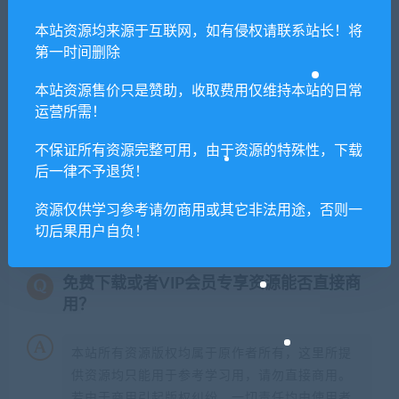
声明
：
请勿把账号密码保存在浏览器自动登录，否则不重置下载
本站资源均来源于互联网，如有侵权请联系站长！将
第一时间删除
次数，在个人中心退出账号再手动登录即可。
本站资源售价只是赞助，收取费用仅维持本站的日常
闲时游-专注于精品资源分享
»
恐怖黎明/Grim Dawn（v1.1.9.0
运营所需！
整合全DLC）
不保证所有资源完整可用，由于资源的特殊性，下载
后一律不予退货！
常见问题FAQ
资源仅供学习参考请勿商用或其它非法用途，否则一
切后果用户自负！
免费下载或者VIP会员专享资源能否直接商
用？
本站所有资源版权均属于原作者所有，这里所提
供资源均只能用于参考学习用，请勿直接商用。
若由于商用引起版权纠纷，一切责任均由使用者