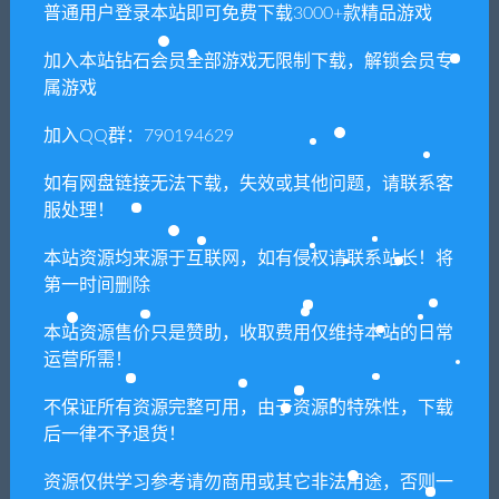
普通用户登录本站即可免费下载3000+款精品游戏
全部
免费
付费
钻石免费
钻石优惠
加入本站钻石会员全部游戏无限制下载，解锁会员专
发布日期
修改时间
评论数量
随机
热度
属游戏
加入QQ群：790194629
小编
枪战射击
战神1-2（PS模拟器）
如有网盘链接无法下载，失效或其他问题，请联系客
服处理！
本站资源均来源于互联网，如有侵权请联系站长！将
小编
动作冒险
第一时间删除
战神3/God of War 3（v1.03_rpcs3.0.0.12）
本站资源售价只是赞助，收取费用仅维持本站的日常
运营所需！
小编
动作冒险
不保证所有资源完整可用，由于资源的特殊性，下载
战神4/God of War（V1.0.7-豪华版）
后一律不予退货！
资源仅供学习参考请勿商用或其它非法用途，否则一